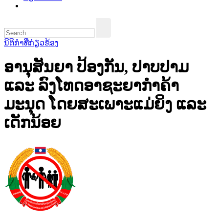
ນິຕິກຳທີ່ກ່ຽວຂ້ອງ
ອານຸສັນຍາ ປ້ອງກັນ, ປາບປາມ
ແລະ ລົງໂທດອາຊະຍາກຳຄ້າ
ມະນຸດ ໂດຍສະເພາະແມ່ຍິງ ແລະ
ເດັກນ້ອຍ