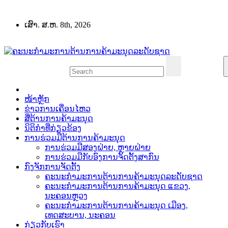
Skip
to
ເສົາ. ສ.ຫ. 8th, 2026
content
ໜ້າຫຼັກ
ຂ່າວການເຄື່ອນໄຫວ
ສື່ຕ້ານການຄ້າມະນຸດ
ນິຕິກຳທີ່ກ່ຽວຂ້ອງ
ການຮ່ວມມືຕ້ານການຄ້າມະນຸດ
ການຮ່ວມມືສອງຝ່າຍ, ຫຼາຍຝ່າຍ
ການຮ່ວມມືກັບອົງການຈັດຕັ້ງສາກົນ
ກົງຈັກການຈັດຕັ້ງ
ຄະນະກຳມະການຕ້ານການຄ້າມະນຸດລະດັບຊາດ
ຄະນະກຳມະການຕ້ານການຄ້າມະນຸດ ແຂວງ,
ນະຄອນຫຼວງ
ຄະນະກຳມະການຕ້ານການຄ້າມະນຸດ ເມືອງ,
ເທດສະບານ, ນະຄອນ
ກ່ຽວກັບເຮົາ