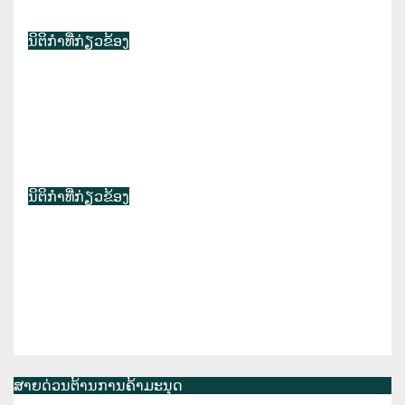
ຄ້າມະນຸດລະດັບຊາດ
ນິຕິກຳທີ່ກ່ຽວຂ້ອງ
ຂໍ້ຕົກລົງ ຂອງກະຊວງສາທາລະນະສຸກ ວ່າ
ດ້ວຍ ການຄຸ້ມຄອງ ການໃຫ້ຖືພາແທນ
ແລະ ການໃຫ້ຫຼຸລູກ
ກ.ຍ. 8, 2025
ກອງເລຂາຄະນະກຳມະການຕ້ານການຄ້າ
ມະນຸດລະດັບຊາດ
ນິຕິກຳທີ່ກ່ຽວຂ້ອງ
ບົດສະຫຼຸບ ການຈັດຕັ້ງປະຕິບັດ ວຽກງານ
ຕ້ານການຄ້າມະນຸດ ຂອງ ສປປລາວ
ປະຈຳປີ 2024
ມ.ຖ. 11, 2025
ກອງເລຂາຄະນະກຳມະການຕ້ານການຄ້າ
ມະນຸດລະດັບຊາດ
ສາຍດ່ວນຕ້ານການຄ້າມະນຸດ