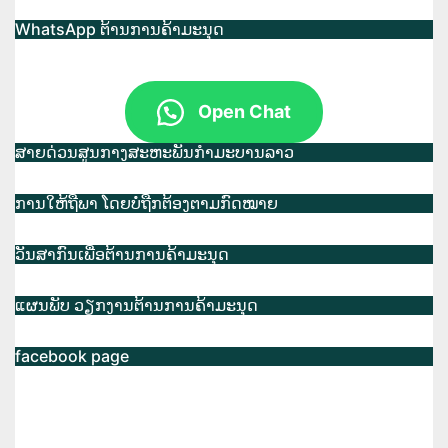
WhatsApp ຕ້ານການຄ້າມະນຸດ
Open Chat
ສາຍດ່ວນສູນກາງສະຫະພັນກຳມະບານລາວ
ການໃຫ້ຖືພາ ໂດຍບໍ່ຖືກຕ້ອງຕາມກົດໝາຍ
ວັນສາກົນເພື່ອຕ້ານການຄ້າມະນຸດ
ແຜນພັບ ວຽກງານຕ້ານການຄ້າມະນຸດ
facebook page