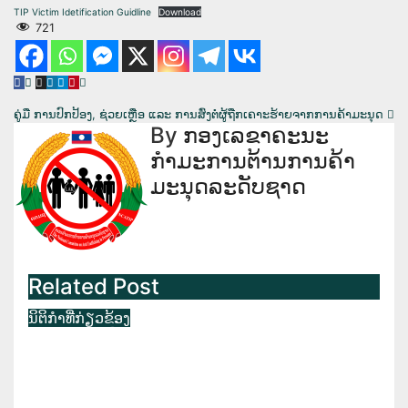
TIP Victim Idetification Guidline
Download
721
ເມ
ຄູ່ມື ການປົກປ້ອງ, ຊ່ວຍເຫຼືອ ແລະ ການສົ່ງຕໍ່ຜູ້ຖືກເຄາະຮ້າຍຈາກການຄ້າມະນຸດ
By
ກອງເລຂາຄະນະ
ນູນ
ກຳມະການຕ້ານການຄ້າ
ຳ
ມະນຸດລະດັບຊາດ
ທາງ
ບົດຄວາມ
Related Post
ນິຕິກຳທີ່ກ່ຽວຂ້ອງ
ຄູ່ມື ການປົກປ້ອງ, ຊ່ວຍເຫຼືອ ແລະ ການ
ສົ່ງຕໍ່ຜູ້ຖືກເຄາະຮ້າຍຈາກການຄ້າມະນຸດ
ກ.ຍ. 22, 2025
ກອງເລຂາຄະນະກຳມະການຕ້ານການ