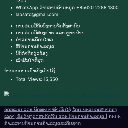
1300
WhatsApp ຕ້ານການຄ້າມະນຸດ +85620 2288 1300
laosatd@gmail.com
ການຮ່ວມມືກັບອົງການຈັດຕັ້ງສາກົນ
ການຮ່ວມມືສອງຝ່າຍ ແລະ ຫຼາຍຝ່າຍ
ຂ່າວການເຄື່ອນໄຫວ
ສື່ຕ້ານການຄ້າມະນຸດ
ນິຕິກຳທີ່ກ່ຽວຂ້ອງ
ໜ້າສົນໃຈທີ່ສຸດ
ຈຳນວນການເຂົ້າເບິ່ງເວັບໄຊ້
Total Views:
15,550
ອອກແບບ ແລະ ພັດທະນາໜ້າເວັບໄຊ້ ໂດຍ ພະແນກເສນາກອງ
ເລຂາ, ກົມຕຳຫຼວດສະກັດກັ້ນ ແລະ ຕ້ານການຄ້າມະນຸດ
|
ຄະນະ
ກຳມະການຕ້ານການຄ້າມະນຸດລະດັບຊາດ