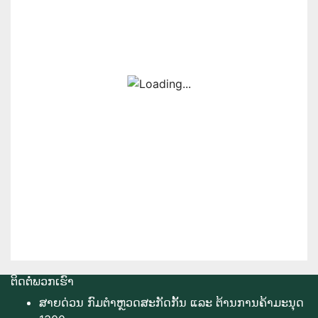
ຕິດຕໍ່ພວກເຮົາ
ສາຍດ່ວນ ກົມຕຳຫຼວດສະກັດກັ້ນ ແລະ ຕ້ານການຄ້າມະນຸດ