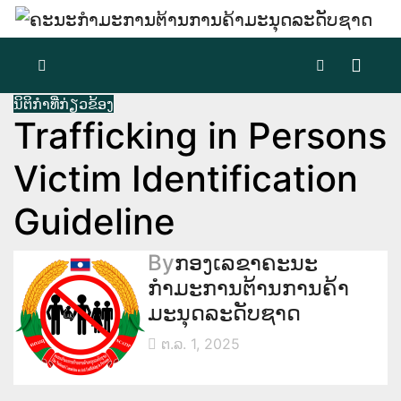
Skip
to
content
ນິຕິກຳທີ່ກ່ຽວຂ້ອງ
Trafficking in Persons
Victim Identification
Guideline
By
ກອງເລຂາຄະນະ
ກຳມະການຕ້ານການຄ້າ
ມະນຸດລະດັບຊາດ
ຕ.ລ. 1, 2025