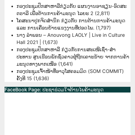
ກອງປະຊຸມປຶກສາຫາລືກ່ຽວກັບ ແຜນງານອາຊຽນ-ອົດສະ
ຕຣາລີ ເພື່ອຕ້ານການຄ້າມະນຸດ ໄລຍະ 2
(2,811)
ໂຄສະນາປູກຈິດສຳນຶກ ກ່ຽວກັບ ການຕ້ານການຄ້າມະນຸດ
ແລະ ການເຄື່ອນຍ້າຍແຮງງານທີ່ປອດໄພ.
(1,797)
ນາງ ລຳພອນ – Anouvong LAOLY | Live in Culture
Hall 2021 |
(1,673)
ກອງປະຊຸມປຶກສາຫາລື ກ່ຽວກັບການສະເໜີເຊົ່າ-ສໍາ
ປະທານ ສູນເຮືອນພັກຊົ່ວຄາວຜູ້ຖືກເຄາະຮ້າຍ ຈາກການຄ້າ
ມະນຸດທາງພາກເໜືອ
(1,641)
ກອງປະຊຸມເຈົ້າໜ້າທີ່ອາວຸໂສຄອມມິດ (SOM COMMIT)
ຄັ້ງທີ 15
(1,636)
FaceBook Page: ປະຊາຮ່ວມໃຈຕ້ານໄພຄ້າມະນຸດ