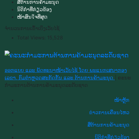
ສື່ຕ້ານການຄ້າມະນຸດ
ນິຕິກຳທີ່ກ່ຽວຂ້ອງ
ໜ້າສົນໃຈທີ່ສຸດ
ຈຳນວນການເຂົ້າເບິ່ງເວັບໄຊ້
Total Views:
15,528
ອອກແບບ ແລະ ພັດທະນາໜ້າເວັບໄຊ້ ໂດຍ ພະແນກເສນາກອງ
ເລຂາ, ກົມຕຳຫຼວດສະກັດກັ້ນ ແລະ ຕ້ານການຄ້າມະນຸດ
|
ຄະນະ
ກຳມະການຕ້ານການຄ້າມະນຸດລະດັບຊາດ
ໜ້າຫຼັກ
ຂ່າວການເຄື່ອນໄຫວ
ສື່ຕ້ານການຄ້າມະນຸດ
ນິຕິກຳທີ່ກ່ຽວຂ້ອງ