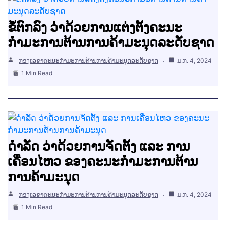
ຂໍ້ຕົກລົງ ວ່າດ້ວຍການແຕ່ງຕັ້ງຄະນະ
ກຳມະການຕ້ານການຄ້າມະນຸດລະດັບຊາດ
ກອງເລຂາຄະນະກຳມະການຕ້ານການຄ້າມະນຸດລະດັບຊາດ
ມ.ກ. 4, 2024
1 Min Read
ດຳລັດ ວ່າດ້ວຍການຈັດຕັ້ງ ແລະ ການ
ເຄື່ອນໄຫວ ຂອງຄະນະກຳມະການຕ້ານ
ການຄ້າມະນຸດ
ກອງເລຂາຄະນະກຳມະການຕ້ານການຄ້າມະນຸດລະດັບຊາດ
ມ.ກ. 4, 2024
1 Min Read