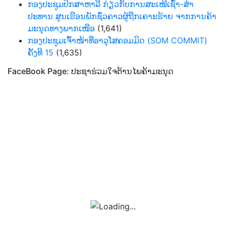
ກອງປະຊຸມປຶກສາຫາລື ກ່ຽວກັບການສະເໜີເຊົ່າ-ສໍາ
ປະທານ ສູນເຮືອນພັກຊົ່ວຄາວຜູ້ຖືກເຄາະຮ້າຍ ຈາກການຄ້າ
ມະນຸດທາງພາກເໜືອ
(1,641)
ກອງປະຊຸມເຈົ້າໜ້າທີ່ອາວຸໂສຄອມມິດ (SOM COMMIT)
ຄັ້ງທີ 15
(1,635)
FaceBook Page: ປະຊາຮ່ວມໃຈຕ້ານໄພຄ້າມະນຸດ