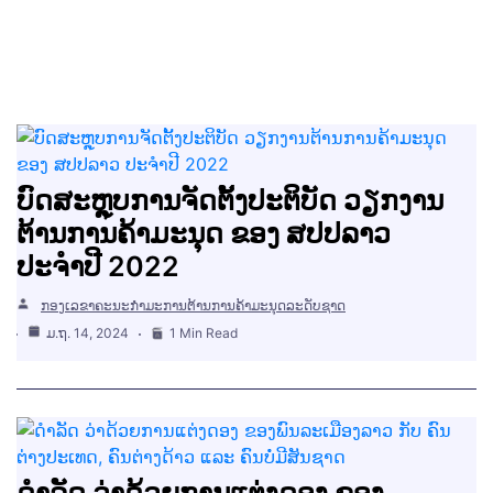
ບົດສະຫຼຸບການຈັດຕັ້ງປະຕິບັດ ວຽກງານ
ຕ້ານການຄ້າມະນຸດ ຂອງ ສປປລາວ
ປະຈຳປີ 2022
ກອງເລຂາຄະນະກຳມະການຕ້ານການຄ້າມະນຸດລະດັບຊາດ
ມ.ຖ. 14, 2024
1 Min Read
ດຳລັດ ວ່າດ້ວຍການແຕ່ງດອງ ຂອງ