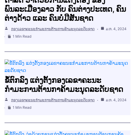
ພົນລະເມືອງລາວ ກັບ ຄົນຕ່າງປະເທດ, ຄົນ
ຕ່າງດ້າວ ແລະ ຄົນບໍ່ມີສັນຊາດ
ກອງເລຂາຄະນະກຳມະການຕ້ານການຄ້າມະນຸດລະດັບຊາດ
ມ.ກ. 4, 2024
1 Min Read
ຂໍ້ຕົກລົງ ແຕ່ງຕັ້ງກອງເລຂາຄະນະ
ກຳມະການຕ້ານກາຄ້າມະນຸດລະດັບຊາດ
ກອງເລຂາຄະນະກຳມະການຕ້ານການຄ້າມະນຸດລະດັບຊາດ
ມ.ກ. 4, 2024
1 Min Read