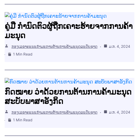
ຄູ່ມື ກຳນົດຕົວຜູ້ຖືກເຄາະຮ້າຍຈາກການຄ້າ
ມະນຸດ
ກອງເລຂາຄະນະກຳມະການຕ້ານການຄ້າມະນຸດລະດັບຊາດ
ມ.ກ. 4, 2024
1 Min Read
ກົດໝາຍ ວ່າດ້ວຍການຕ້ານການຄ້າມະນຸດ
ສະບັບພາສາອັງກິດ
ກອງເລຂາຄະນະກຳມະການຕ້ານການຄ້າມະນຸດລະດັບຊາດ
ມ.ກ. 4, 2024
1 Min Read