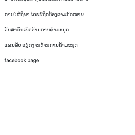
ການໃຫ້ຖືພາ ໂດຍບໍ່ຖືກຕ້ອງຕາມກົດໝາຍ
ວັນສາກົນເພື່ອຕ້ານການຄ້າມະນຸດ
ແຜນພັບ ວຽກງານຕ້ານການຄ້າມະນຸດ
facebook page