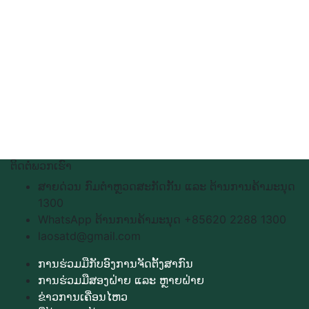
ຕິດຕໍ່ພວກເຮົາ
ສາຍດ່ວນ ກົມຕຳຫຼວດສະກັດກັ້ນ ແລະ ຕ້ານການຄ້າມະນຸດ
1300
WhatsApp ຕ້ານການຄ້າມະນຸດ +85620 2288 1300
laosatd@gmail.com
ການຮ່ວມມືກັບອົງການຈັດຕັ້ງສາກົນ
ການຮ່ວມມືສອງຝ່າຍ ແລະ ຫຼາຍຝ່າຍ
ຂ່າວການເຄື່ອນໄຫວ