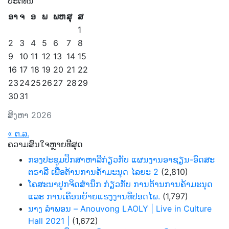
ປະຕິທິນ
ອາ
ຈ
ອ
ພ
ພຫ
ສຸ
ສ
1
2
3
4
5
6
7
8
9
10
11
12
13
14
15
16
17
18
19
20
21
22
23
24
25
26
27
28
29
30
31
ສິງຫາ 2026
« ຕ.ລ.
ຄວາມສົນໃຈຫຼາຍທີີສຸດ
ກອງປະຊຸມປຶກສາຫາລືກ່ຽວກັບ ແຜນງານອາຊຽນ-ອົດສະ
ຕຣາລີ ເພື່ອຕ້ານການຄ້າມະນຸດ ໄລຍະ 2
(2,810)
ໂຄສະນາປູກຈິດສຳນຶກ ກ່ຽວກັບ ການຕ້ານການຄ້າມະນຸດ
ແລະ ການເຄື່ອນຍ້າຍແຮງງານທີ່ປອດໄພ.
(1,797)
ນາງ ລຳພອນ – Anouvong LAOLY | Live in Culture
Hall 2021 |
(1,672)