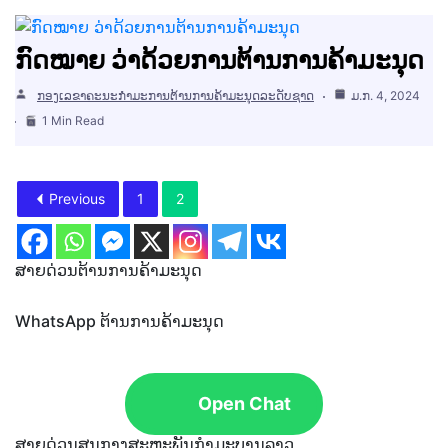
ກົດໝາຍ ວ່າດ້ວຍການຕ້ານການຄ້າມະນຸດ
ກອງເລຂາຄະນະກຳມະການຕ້ານການຄ້າມະນຸດລະດັບຊາດ
ມ.ກ. 4, 2024
1 Min Read
Previous
1
2
ສາຍດ່ວນຕ້ານການຄ້າມະນຸດ
WhatsApp ຕ້ານການຄ້າມະນຸດ
Open Chat
ສາຍດ່ວນສູນກາງສະຫະພັນກຳມະບານລາວ