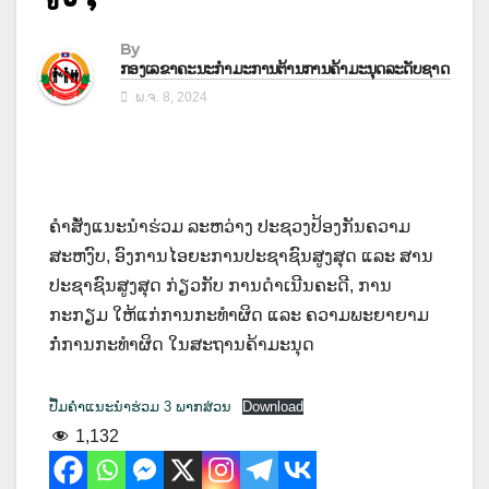
By
ກອງເລຂາຄະນະກຳມະການຕ້ານການຄ້າມະນຸດລະດັບຊາດ
ພ.ຈ. 8, 2024
ຄຳສັ່ງແນະນຳຮ່ວມ ລະຫວ່າງ ປະຊວງປ້ອງກັນຄວາມ
ສະຫງົບ, ອົງການໄອຍະການປະຊາຊົນສູງສຸດ ແລະ ສານ
ປະຊາຊົນສູງສຸດ ກ່ຽວກັບ ການດຳເນີນຄະດີ, ການ
ກະກຽມ ໃຫ້ແກ່ການກະທຳຜິດ ແລະ ຄວາມພະຍາຍາມ
ກໍ່ການກະທຳຜິດ ໃນສະຖານຄ້າມະນຸດ
ປື້ມຄຳແນະນຳຮ່ວມ 3 ພາກສ່ວນ
Download
1,132