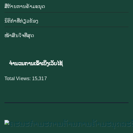
ສື່ຕ້ານການຄ້າມະນຸດ
ນິຕິກຳທີ່ກ່ຽວຂ້ອງ
ໜ້າສົນໃຈທີ່ສຸດ
ຈຳນວນການເຂົ້າເບິ່ງເວັບໄຊ້
Total Views:
15,317