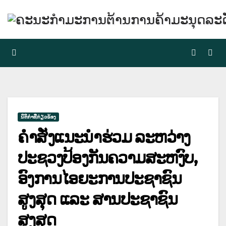
Skip
to
content
ນິຕິກຳທີ່ກ່ຽວຂ້ອງ
ຄຳສັ່ງແນະນຳຮ່ວມ ລະຫວ່າງ
ປະຊວງປ້ອງກັນຄວາມສະຫງົບ,
ອົງການໄອຍະການປະຊາຊົນ
ສູງສຸດ ແລະ ສານປະຊາຊົນ
ສູງສຸດ