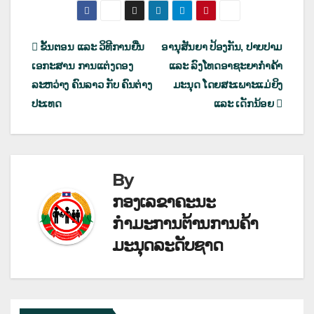
ເມ
ຂັ້ນຕອນ ແລະ ວິທີການຍື່ນ
ອານຸສັນຍາ ປ້ອງກັນ, ປາບປາມ
ເອກະສານ ການແຕ່ງດອງ
ແລະ ລົງໂທດອາຊະຍາກຳຄ້າ
ນູນ
ລະຫວ່າງ ຄົນລາວ ກັບ ຄົນຕ່າງ
ມະນຸດ ໂດຍສະເພາະແມ່ຍິງ
ຳ
ປະເທດ
ແລະ ເດັກນ້ອຍ
ທາງ
ບົດຄວາມ
By
ກອງເລຂາຄະນະ
ກຳມະການຕ້ານການຄ້າ
ມະນຸດລະດັບຊາດ