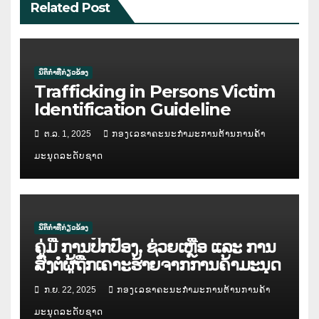
Related Post
ນິຕິກຳທີ່ກ່ຽວຂ້ອງ
Trafficking in Persons Victim
Identification Guideline
ຕ.ລ. 1, 2025
ກອງເລຂາຄະນະກຳມະການຕ້ານການຄ້າ
ມະນຸດລະດັບຊາດ
ນິຕິກຳທີ່ກ່ຽວຂ້ອງ
ຄູ່ມື ການປົກປ້ອງ, ຊ່ວຍເຫຼືອ ແລະ ການ
ສົ່ງຕໍ່ຜູ້ຖືກເຄາະຮ້າຍຈາກການຄ້າມະນຸດ
ກ.ຍ. 22, 2025
ກອງເລຂາຄະນະກຳມະການຕ້ານການຄ້າ
ມະນຸດລະດັບຊາດ