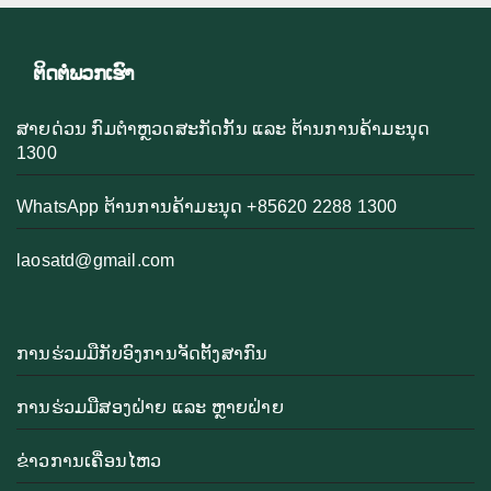
ຕິດຕໍ່ພວກເຮົາ
ສາຍດ່ວນ ກົມຕຳຫຼວດສະກັດກັ້ນ ແລະ ຕ້ານການຄ້າມະນຸດ
1300
WhatsApp ຕ້ານການຄ້າມະນຸດ +85620 2288 1300
laosatd@gmail.com
ການຮ່ວມມືກັບອົງການຈັດຕັ້ງສາກົນ
ການຮ່ວມມືສອງຝ່າຍ ແລະ ຫຼາຍຝ່າຍ
ຂ່າວການເຄື່ອນໄຫວ