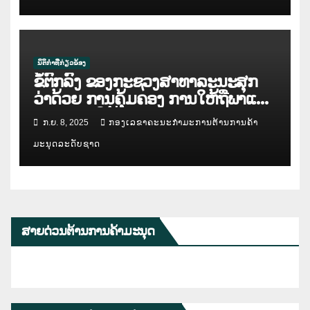
ນິຕິກຳທີ່ກ່ຽວຂ້ອງ
ຂໍ້ຕົກລົງ ຂອງກະຊວງສາທາລະນະສຸກ
ວ່າດ້ວຍ ການຄຸ້ມຄອງ ການໃຫ້ຖືພາແທນ
ແລະ ການໃຫ້ຫຼຸລູກ
ກ.ຍ. 8, 2025
ກອງເລຂາຄະນະກຳມະການຕ້ານການຄ້າ
ມະນຸດລະດັບຊາດ
ສາຍດ່ວນຕ້ານການຄ້າມະນຸດ