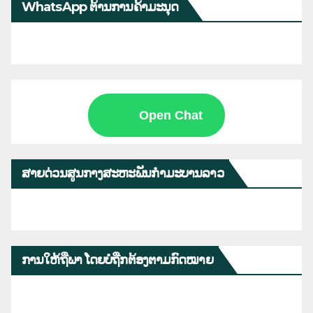
WhatsApp ຕ້ານການຄ້າມະນຸດ
Open Chat
ສາຍດ່ວນສູນກາງສະຫະພັນກຳມະບານລາວ
ການໃຫ້ຖືພາ ໂດຍບໍ່ຖືກຕ້ອງຕາມກົດໝາຍ