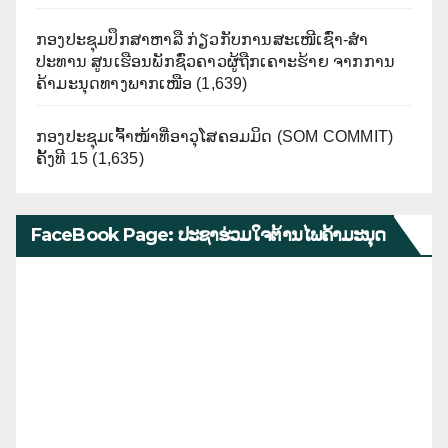
ກອງປະຊຸມປຶກສາຫາລື ກ່ຽວກັບການສະເໜີເຊົ່າ-ສໍາ
ປະທານ ສູນເຮືອນພັກຊົ່ວຄາວຜູ້ຖືກເຄາະຮ້າຍ ຈາກການ
ຄ້າມະນຸດທາງພາກເໜືອ
(1,639)
ກອງປະຊຸມເຈົ້າໜ້າທີ່ອາວຸໂສຄອມມິດ (SOM COMMIT)
ຄັ້ງທີ 15
(1,635)
FaceBook Page: ປະຊາຮ່ວມໃຈຕ້ານໄພຄ້າມະນຸດ