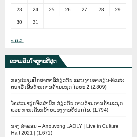
23
24
25
26
27
28
29
30
31
« ຕ.ລ.
ຄວາມສົນໃຈຫຼາຍທີີສຸດ
ກອງປະຊຸມປຶກສາຫາລືກ່ຽວກັບ ແຜນງານອາຊຽນ-ອົດສະ
ຕຣາລີ ເພື່ອຕ້ານການຄ້າມະນຸດ ໄລຍະ 2
(2,809)
ໂຄສະນາປູກຈິດສຳນຶກ ກ່ຽວກັບ ການຕ້ານການຄ້າມະນຸດ
ແລະ ການເຄື່ອນຍ້າຍແຮງງານທີ່ປອດໄພ.
(1,794)
ນາງ ລຳພອນ – Anouvong LAOLY | Live in Culture
Hall 2021 |
(1,671)