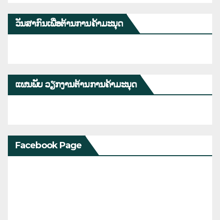
ວັນສາກົນເພື່ອຕ້ານການຄ້າມະນຸດ
ແຜນພັບ ວຽກງານຕ້ານການຄ້າມະນຸດ
Facebook Page