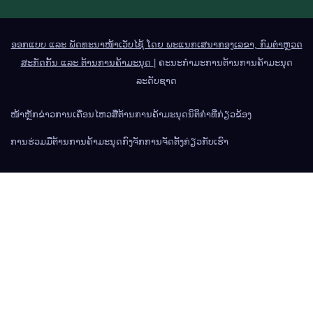
ອອກແບບ ແລະ ພັດທະນາໜ້າເວັບໄຊ້ ໂດຍ ພະແນກເສນາກອງເລຂາ, ກົມຕຳຫຼວດ
ສະກັດກັ້ນ ແລະ ຕ້ານການຄ້າມະນຸດ
|
ຄະນະກຳມະການຕ້ານການຄ້າມະນຸດ
ລະດັບຊາດ
ໜ້າຫຼັກ
ຂ່າວການເຄື່ອນໄຫວ
ສື່ຕ້ານການຄ້າມະນຸດ
ນິຕິກຳທີ່ກ່ຽວຂ້ອງ
ການຮ່ວມມືຕ້ານການຄ້າມະນຸດ
ກົງຈັກການຈັດຕັ້ງ
ກ່ຽວກັບເຮົາ