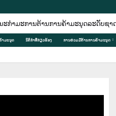
ຄ້າມະນຸດ
ນິຕິກຳທີ່ກ່ຽວຂ້ອງ
ການຮ່ວມມືຕ້ານການຄ້າມະນຸດ