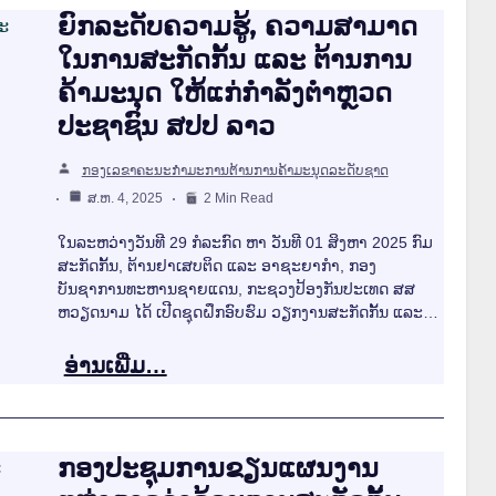
ຍົກລະດັບຄວາມຮູ້, ຄວາມສາມາດ
ໃນການສະກັດກັ້ນ ແລະ ຕ້ານການ
ຄ້າມະນຸດ ໃຫ້ແກ່ກຳລັງຕຳຫຼວດ
ປະຊາຊົນ ສປປ ລາວ
ກອງເລຂາຄະນະກຳມະການຕ້ານການຄ້າມະນຸດລະດັບຊາດ
ສ.ຫ. 4, 2025
2 Min Read
ໃນລະຫວ່າງວັນທີ 29 ກໍລະກົດ ຫາ ວັນທີ 01 ສິງຫາ 2025 ກົມ
ສະກັດກັ້ນ, ຕ້ານຢາເສບຕິດ ແລະ ອາຊະຍາກຳ, ກອງ
ບັນຊາການທະຫານຊາຍແດນ, ກະຊວງປ້ອງກັນປະເທດ ສສ
ຫວຽດນາມ ໄດ້ ເປີດຊຸດຝຶກອົບຮົມ ວຽກງານສະກັດກັ້ນ ແລະ…
ອ່ານເພີ່ມ…
ກອງປະຊຸມການຂຽນແຜນງານ