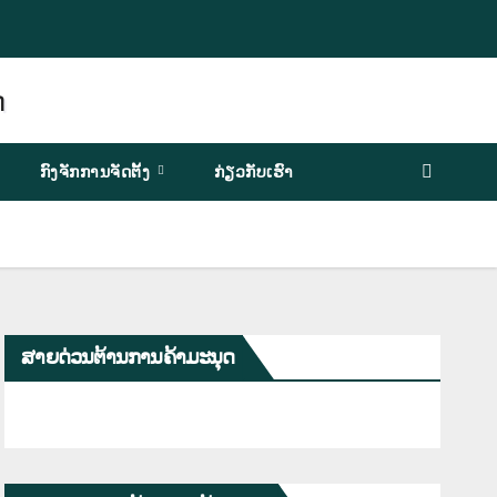
ກົງຈັກການຈັດຕັ້ງ
ກ່ຽວກັບເຮົາ
ສາຍດ່ວນຕ້ານການຄ້າມະນຸດ