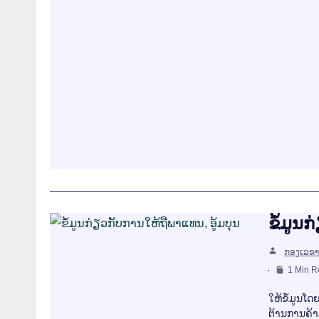
ຂໍ້ມູນ
ກອງເລຂາ
1 Min 
ໃຫ້ຂໍ້ມູນໂດ
ຕ້ານການຄ້