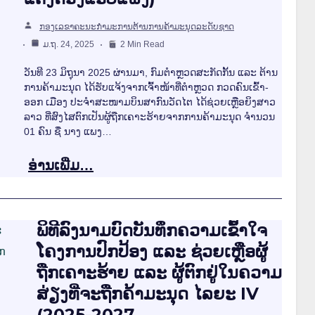
ກອງເລຂາຄະນະກຳມະການຕ້ານການຄ້າມະນຸດລະດັບຊາດ
ມ.ຖ. 24, 2025
2 Min Read
ວັນທີ 23 ມິຖຸນາ 2025 ຜ່ານມາ, ກົມຕໍາຫຼວດສະກັດກັ້ນ ແລະ ຕ້ານ
ການຄ້າມະນຸດ ໄດ້ຮັບແຈ້ງຈາກເຈົ້າໜ້າທີ່ຕໍາຫຼວດ ກວດຄົນເຂົ້າ-
ອອກ ເມືອງ ປະຈຳສະໜາມບິນສາກົນວັດໄຕ ໄດ້ຊ່ວຍເຫຼືອຍິງສາວ
ລາວ ທີ່ສົງໄສຕົກເປັນຜູ້ຖືກເຄາະຮ້າຍຈາກການຄ້າມະນຸດ ຈຳນວນ
01 ຄົນ ຊື່ ນາງ ແພງ…
ອ່ານເພີ່ມ…
ພິທີລົງນາມບົດບັນທຶກຄວາມເຂົ້າໃຈ
ໂຄງການປົກປ້ອງ ແລະ ຊ່ວຍເຫຼືອຜູ້
ຖືກເຄາະຮ້າຍ ແລະ ຜູ້ຕົກຢູ່ໃນຄວາມ
ສ່ຽງທີ່ຈະຖືກຄ້າມະນຸດ ໄລຍະ IV
(2025-2027