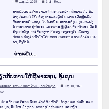
ມ.ຖ. 11, 2025
3 Min Read
ການຢື່ນເອກະສານ ການແຕ່ງດອງລະຫວ່າງ ຄົນລາວ ກັບ ຄົນ
ຕ່າງປະເທດ ໃຫ້ຖືກຕ້ອງຕາມລະບຽບກົດໝາຍ ເພື່ອຫຼີກເວັ້ນ
ບັນຫາການຄ້າມະນຸດ ໃນກໍລະນີ ເປັນການແຕ່ງດອງແອບແຝງ,
ໂດຍສະເພາະ ຜູ້ປະກອບເອກະສານ ຫຼື ຜູ້ເປັນຫົວໜ້າຄອບຄົວ ທີ່
ມີຈຸດປະສົງຢາກໃຫ້ລູກຫຼານຕົນເອງ ແຕ່ງດອງກັບ ຄົນຕ່າງ
ປະເທດ ຕ້ອງໄດ້ເອົາໃຈໃສ່ປະກອບເອກະສານ ຕາມດໍາລັດ 184/
ລບ, ລົງວັນທີ…
ອ່ານເພີ່ມ…
ກ່ຽວກັບການໃຫ້ຖືພາແທນ, ອູ້ມບຸນ
ຄະນະກຳມະການຕ້ານການຄ້າມະນຸດລະດັບຊາດ
ມ.ຖ. 10, 2025
Read
ຍ ທ່ານ ພັນເອກ ກິແກ້ວ ຈັນທະລັງສີ ຫົວໜ້າກົມຕຳຫຼວດສະກັດກັ້ນ ແລະ
າມະນຸດ, ກົມໃຫຍ່ຕຳຫຼວດ, ກະຊວງປ້ອງກັນຄວາມສະຫງົບ