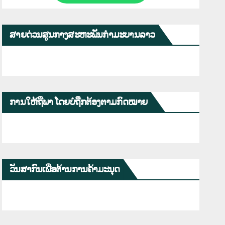
ສາຍດ່ວນສູນກາງສະຫະພັນກຳມະບານລາວ
ການໃຫ້ຖືພາ ໂດຍບໍ່ຖືກຕ້ອງຕາມກົດໝາຍ
ວັນສາກົນເພື່ອຕ້ານການຄ້າມະນຸດ