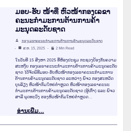
ມອບ-ຮັບ ໜ້າທີ່ ຫົວໜ້າກອງເລຂາ
ຄະນະກຳມະການຕ້ານການຄ້າ
ມະນຸດລະດັບຊາດ
ກອງເລຂາຄະນະກຳມະການຕ້ານການຄ້າມະນຸດລະດັບຊາດ
ສ.ຫ. 15, 2025
2 Min Read
ໃນວັນທີ 15 ສິງຫາ 2025 ທີ່ຫ້ອງປະຊຸມ ກະຊວງປ້ອງກັນຄວາມ
ສະຫງົບ ກອງເລຂາຄະນະກຳມະການຕ້ານການຄ້າມະນຸດລະດັບ
ຊາດ ໄດ້ຈັດພິທີມອບ-ຮັບຫົວໜ້າກອງເລຂາຄະນະກຳມະການ
ຕ້ານການຄ້າມະນຸດລະດັບຊາດ ລະຫວ່າງ ພົຈວ ກອງສະຫວັດ
ບຸນລ້ຽງ ຫົວໜ້າກົມໃຫຍ່ຕໍາຫຼວດ ຫົວໜ້າກອງເລຂາຄະນະ
ກຳມະການຕ້ານການຄ້າມະນຸດລະດັບຊາດ (ຜູ້ເກົ່າ) ແລະ ພົຈວ
ສາລີ ພຸດທະວົງ ຮອງຫົວໜ້າກົມໃຫຍ່ຕຳຫຼວດ…
ອ່ານເພີ່ມ…