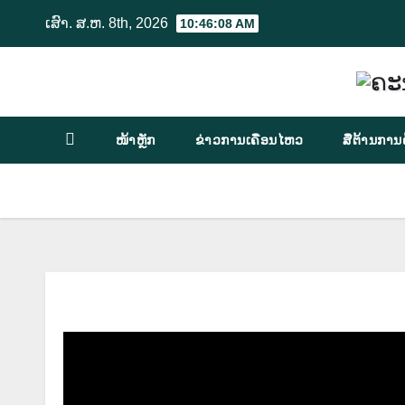
Skip
ເສົາ. ສ.ຫ. 8th, 2026
10:46:09 AM
to
content
ໜ້າຫຼັກ
ຂ່າວການເຄື່ອນໄຫວ
ສື່ຕ້ານການ