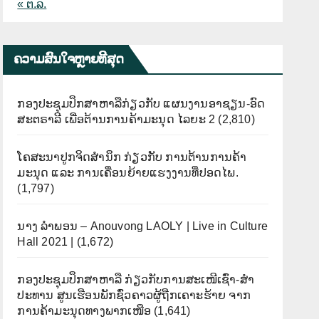
« ຕ.ລ.
ຄວາມສົນໃຈຫຼາຍທີີສຸດ
ກອງປະຊຸມປຶກສາຫາລືກ່ຽວກັບ ແຜນງານອາຊຽນ-ອົດ
ສະຕຣາລີ ເພື່ອຕ້ານການຄ້າມະນຸດ ໄລຍະ 2
(2,810)
ໂຄສະນາປູກຈິດສຳນຶກ ກ່ຽວກັບ ການຕ້ານການຄ້າ
ມະນຸດ ແລະ ການເຄື່ອນຍ້າຍແຮງງານທີ່ປອດໄພ.
(1,797)
ນາງ ລຳພອນ – Anouvong LAOLY | Live in Culture
Hall 2021 |
(1,672)
ກອງປະຊຸມປຶກສາຫາລື ກ່ຽວກັບການສະເໜີເຊົ່າ-ສໍາ
ປະທານ ສູນເຮືອນພັກຊົ່ວຄາວຜູ້ຖືກເຄາະຮ້າຍ ຈາກ
ການຄ້າມະນຸດທາງພາກເໜືອ
(1,641)