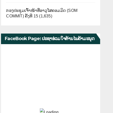
ກອງປະຊຸມເຈົ້າໜ້າທີ່ອາວຸໂສຄອມມິດ (SOM
COMMIT) ຄັ້ງທີ 15
(1,635)
FaceBook Page: ປະຊາຮ່ວມໃຈຕ້ານໄພຄ້າມະນຸດ