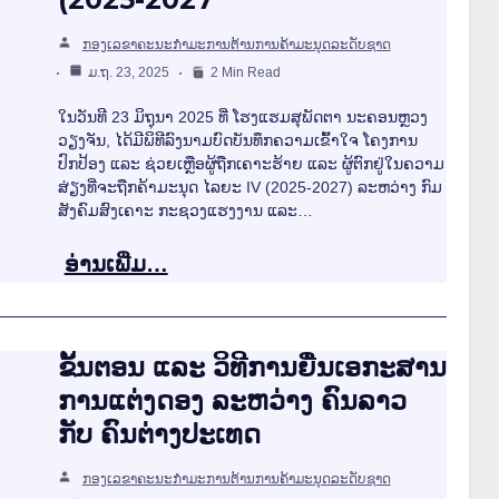
ກອງເລຂາຄະນະກຳມະການຕ້ານການຄ້າມະນຸດລະດັບຊາດ
ມ.ຖ. 23, 2025
2 Min Read
ໃນວັນທີ 23 ມິຖຸນາ 2025 ທີ່ ໂຮງແຮມສຸພັດຕາ ນະຄອນຫຼວງ
ວຽງຈັນ, ໄດ້ມີພິທີລົງນາມບົດບັນທຶກຄວາມເຂົ້າໃຈ ໂຄງການ
ປົກປ້ອງ ແລະ ຊ່ວຍເຫຼືອຜູ້ຖືກເຄາະຮ້າຍ ແລະ ຜູ້ຕົກຢູ່ໃນຄວາມ
ສ່ຽງທີ່ຈະຖືກຄ້າມະນຸດ ໄລຍະ IV (2025-2027) ລະຫວ່າງ ກົມ
ສັງຄົມສົງເຄາະ ກະຊວງແຮງງານ ແລະ…
ອ່ານເພີ່ມ…
ຂັ້ນຕອນ ແລະ ວິທີການຍື່ນເອກະສານ
ການແຕ່ງດອງ ລະຫວ່າງ ຄົນລາວ
ກັບ ຄົນຕ່າງປະເທດ
ກອງເລຂາຄະນະກຳມະການຕ້ານການຄ້າມະນຸດລະດັບຊາດ