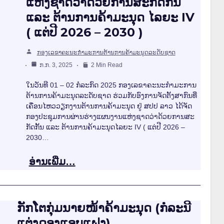
ແຫ່ງຊາດວ່າດ້ວຍການສະກັດກັ້ນ
ແລະ ຕ້ານການຄ້າມະນຸດ ໄລຍະ IV
( ແຕ່ປີ 2026 – 2030 )
ກອງເລຂາຄະນະກຳມະການຕ້ານການຄ້າມະນຸດລະດັບຊາດ
ກ.ກ. 3, 2025
2 Min Read
ໃນວັນທີ 01 – 02 ກໍລະກົດ 2025 ກອງເລຂາຄະນະກໍາມະການ
ຕ້ານການຄ້າມະນຸດລະດັບຊາດ ຮ່ວມກັບອົງການຈັດຕັ້ງສາກົນທີ່
ເຄື່ອນໄຫວວຽກງານຕ້ານການຄ້າມະນຸດ ຢູ່ ສປປ ລາວ ໄດ້ຈັດ
ກອງປະຊຸມການຜ່ານຮ່າງແຜນງານແຫ່ງຊາດວ່າດ້ວຍການສະ
ກັດກັ້ນ ແລະ ຕ້ານການຄ້າມະນຸດໄລຍະ IV ( ແຕ່ປີ 2026 –
2030…
ອ່ານເພີ່ມ…
ກັກໂຕກຸ່ມນາຍໜ້າຄ້າມະນຸດ (ກໍລະນີ
ແຕ່ງດອງແອບແຝງ)