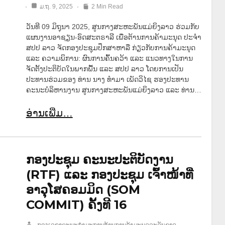
ມ.ຖ. 9, 2025
2 Min Read
ວັນທີ 09 ມິຖຸນາ 2025, ສູນກາງສະຫະພັນແມ່ຍິງລາວ ຮ່ວມກັບ
ແຜນງານອາຊຽນ-ອົດສະຕຣາລີ ເພື່ອຕ້ານການຄ້າມະນຸດ ປະຈໍາ
ສປປ ລາວ ຈັດກອງປະຊຸມປຶກສາຫາລື ກ່ຽວກັບການຄ້າມະນຸດ
ແລະ ຄວາມພິການ: ຜົນການຄົ້ນຄວ້າ ແລະ ແນວທາງໃນການ
ຈັດຕັ້ງປະຕິບັດໃນພາກພື້ນ ແລະ ສປປ ລາວ ໂດຍການເປັນ
ປະທານຮ່ວມຂອງ ທ່ານ ນາງ ທໍາມາ ເພັດວິໄຊ ຮອງປະທານ
ຄະນະບໍລິຫານງານ ສູນກາງສະຫະພັນແມ່ຍິງລາວ ແລະ ທ່ານ…
ອ່ານເພີ່ມ…
ກອງປະຊຸມ ຄະນະປະຕິບັດງານ
(RTF) ແລະ ກອງປະຊຸມ ເຈົ້າໜ້າທີ່
ອາວຸໂສຄອມມິດ (SOM
COMMIT) ຄັ້ງທີ 16
ກອງເລຂາຄະນະກຳມະການຕ້ານການຄ້າມະນຸດລະດັບຊາດ