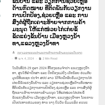
ຂັ້ນບ້ານ ແລະ ວຽກການຊ່ວຍເຫຼືອ
ດ້ານກົດໝາຍ ທີ່ຕິດພັນກັບວຽກງານ
ການປົກປ້ອງ,ຊ່ວຍເຫຼືອ ແລະ ການ
ສົ່ງຕໍ່ຜູ້ຖືກເຄາະຮ້າຍຈາກການຄ້າ
ມະນຸດ ໃຫ້ແກ່ໜ່ວຍໄກ່ເກ່ຍຂໍ້
ຂັດແຍ່ງຂັ້ນບ້ານ ເມືອງຫຼວງນໍ້າ
ທາ,ແຂວງຫຼວງນໍ້າທາ
ກອງເລຂາຄະນະກຳມະການຕ້ານການຄ້າມະນຸດລະດັບຊາດ
ພ.ຈ. 4, 2024
2 Min Read
ໃນວັນທີ28-29 ຕຸລາ 2024 ທີ່ໂຮງແຮມຈໍາປາ ແຂວງຫຼວງນໍ້າ
ທາ, ສູນໃຫ້ຄໍາປຶກສາ ແລະ ປົກປ້ອງແມ່ຍິງ-ເດັກນ້ອຍ ຮ່ວມກັບ
ມູນນິທິເອເຊຍ ປະຈໍາ ສປປ ລາວ ໄດ້ຈັດຝຶກອົບຮົມວຽກງານໄກ່
ເກ່ຍຂໍ້ຂັດແຍ່ງຂັ້ນບ້ານ ແລະ ວຽກການຊ່ວຍເຫຼືອດ້ານກົດໝາຍ
ທີ່ຕິດພັນກັບວຽກງານການປົກປ້ອງ,ຊ່ວຍເຫຼືອ ແລະ ການສົ່ງຕໍ່ຜູ້
ຖືກເຄາະຮ້າຍຈາກການຄ້າມະນຸດ ໃຫ້ແກ່ໜ່ວຍໄກ່ເກ່ຍຂໍ້
ຂັດແຍ່ງຂັ້ນບ້ານ ເມືອງຫຼວງນໍ້າທາ, ແຂວງຫຼວງນໍ້າທາ ໂດຍການ
ເປັນປະທານຮ່ວມຂອງ ທ່ານ ນາງ ບົວວັນ ພົມມະລິດ ຄະນະ