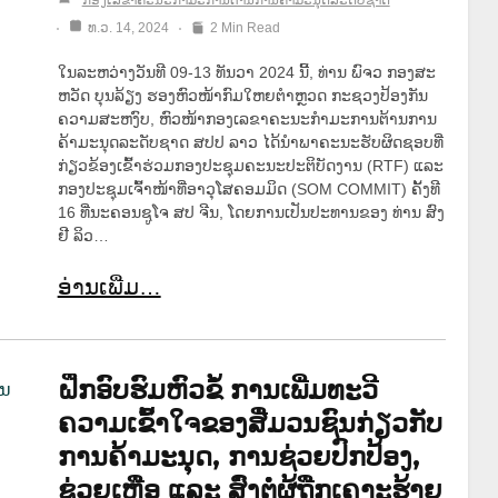
ທ.ວ. 14, 2024
2 Min Read
ໃນລະຫວ່າງວັນທີ 09-13 ທັນວາ 2024 ນີ້, ທ່ານ ພົຈວ ກອງສະ
ຫວັດ ບຸນລ້ຽງ ຮອງຫົວໜ້າກົມໃຫຍຕໍາຫຼວດ ກະຊວງປ້ອງກັນ
ຄວາມສະຫງົບ, ຫົວໜ້າກອງເລຂາຄະນະກຳມະການຕ້ານການ
ຄ້າມະນຸດລະດັບຊາດ ສປປ ລາວ ໄດ້ນໍາພາຄະນະຮັບຜິດຊອບທີ່
ກ່ຽວຂ້ອງເຂົ້າຮ່ວມກອງປະຊຸມຄະນະປະຕິບັດງານ (RTF) ແລະ
ກອງປະຊຸມເຈົ້າໜ້າທີ່ອາວຸໂສຄອມມິດ (SOM COMMIT) ຄັ້ງທີ
16 ທີ່ນະຄອນຊູໂຈ ສປ ຈີນ, ໂດຍການເປັນປະທານຂອງ ທ່ານ ສົງ
ຢີ ລິວ…
ອ່ານເພີ່ມ…
ຝຶກອົບຮົມຫົວຂໍ້ ການເພີ່ມທະວີ
ຄວາມເຂົ້າໃຈຂອງສື່ມວນຊົນກ່ຽວກັບ
ການຄ້າມະນຸດ, ການຊ່ວຍປົກປ້ອງ,
ຊ່ວຍເຫຼືອ ແລະ ສົ່ງຕໍ່ຜູ້ຖືກເຄາະຮ້າຍ