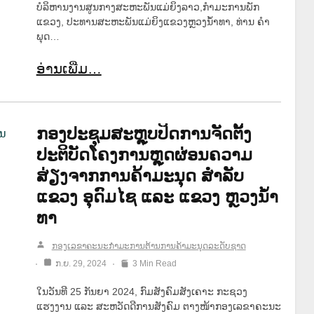
ບໍລິຫານງານສູນກາງສະຫະພັນແມ່ຍິງລາວ,ກຳມະການພັກ
ແຂວງ, ປະທານສະຫະພັນແມ່ຍິງແຂວງຫຼວງນໍ້າທາ, ທ່ານ ຄໍາ
ພຸດ…
ອ່ານເພີ່ມ…
ກອງປະຊຸມສະຫຼຸບປິດການຈັດຕັ້ງ
ປະຕິບັດໂຄງການຫຼຸດຜ່ອນຄວາມ
ສ່ຽງຈາກການຄ້າມະນຸດ ສຳລັບ
ແຂວງ ອຸດົມໄຊ ແລະ ແຂວງ ຫຼວງນໍ້າ
ທາ
ກອງເລຂາຄະນະກຳມະການຕ້ານການຄ້າມະນຸດລະດັບຊາດ
ກ.ຍ. 29, 2024
3 Min Read
ໃນວັນທີ 25 ກັນຍາ 2024, ກົມສັງຄົມສັງເຄາະ ກະຊວງ
ແຮງງານ ແລະ ສະຫວັດດີການສັງຄົມ ຕາງໜ້າກອງເລຂາຄະນະ