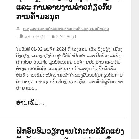
ແລະ ການລາຍງານຂ່າວກ່ຽວກັບ
ການຄ້າມະນຸດ
ກອງເລຂາຄະນະກຳມະການຕ້ານການຄ້າມະນຸດລະດັບຊາດ
ພ.ຈ. 7, 2024
2 Min Read
ໃນວັນທີ 01-02 ພະຈິກ 2024 ທີ່ ໂຮງແຮມ ເອັສ ວັງວຽງ, ເມືອງ
ວັງວຽງ, ແຂວງວຽງຈັນ ສູນໃຫ້ຄໍາປຶກສາ ແລະ ປົກປ້ອງແມ່ຍິງ-
ເດັກນ້ອຍ ຮ່ວມກັບ ມູນນິທິເອເຊຍ ປະຈໍາ ສປປ ລາວ ແລະ ກົມ
ຕໍາຫຼວດສະກັດກັ້ນ ແລະ ຕ້ານການຄ້າມະນຸດ ຈັດຝຶກອົບຮົມ
ຫົວຂໍ້ ການເພີ່ມທະວີຄວາມເຂົ້າໃຈຂອງສື່ມວນຊົນກ່ຽວກັບການ
ຄ້າມະນຸດ, ການຊ່ວຍປົກປ້ອງ, ຊ່ວຍເຫຼືອ ແລະ ສົ່ງຕໍ່ຜູ້ຖືກເຄາະ
ຮ້າຍ ແລະ…
ອ່ານເພີ່ມ…
ຝຶກອົບຮົມວຽກງານໄກ່ເກ່ຍຂໍ້ຂັດແຍ່ງ