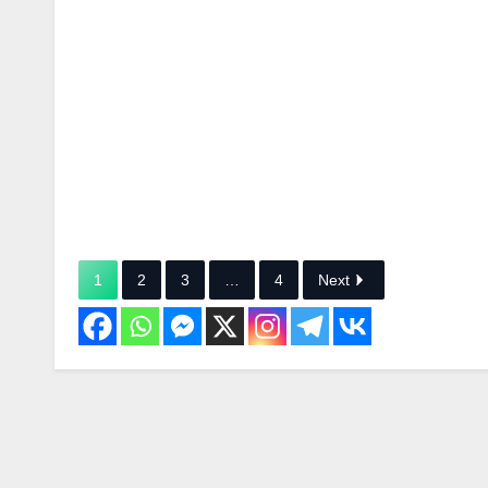
1
2
3
…
4
Next