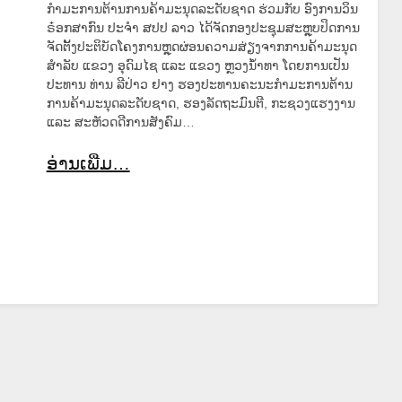
ກຳມະການຕ້ານການຄ້າມະນຸດລະດັບຊາດ ຮ່ວມກັບ ອົງການວິນ
ຣ໋ອກສາກົນ ປະຈຳ ສປປ ລາວ ໄດ້ຈັດກອງປະຊຸມສະຫຼຸບປິດການ
ຈັດຕັ້ງປະຕິບັດໂຄງການຫຼຸດຜ່ອນຄວາມສ່ຽງຈາກການຄ້າມະນຸດ
ສຳລັບ ແຂວງ ອຸດົມໄຊ ແລະ ແຂວງ ຫຼວງນໍ້າທາ ໂດຍການເປັນ
ປະທານ ທ່ານ ລີປ່າວ ຢາງ ຮອງປະທານຄະນະກຳມະການຕ້ານ
ການຄ້າມະນຸດລະດັບຊາດ, ຮອງລັດຖະມົນຕີ, ກະຊວງແຮງງານ
ແລະ ສະຫັວດດີການສັງຄົມ…
ອ່ານເພີ່ມ…