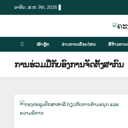
Skip
ອາທິດ. ສ.ຫ. 9th, 2026
to
content
ໜ້າຫຼັກ
ຂ່າວການເຄື່ອນໄຫວ
ສື່ຕ້ານການ
ການຮ່ວມມືກັບອົງການຈັດຕັ້ງສາກົນ