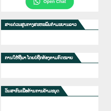
Open Chat
ສາຍດ່ວນສູນກາງສະຫະພັນກຳມະບານລາວ
ການໃຫ້ຖືພາ ໂດຍບໍ່ຖືກຕ້ອງຕາມກົດໝາຍ
ວັນສາກົນເພື່ອຕ້ານການຄ້າມະນຸດ