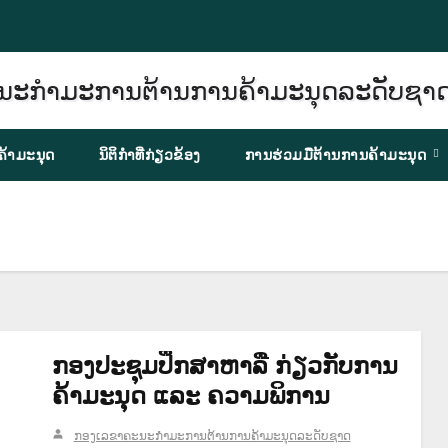
ຄ້າມະນຸດ
ນິຕິກຳທີ່ກ່ຽວຂ້ອງ
ການຮ່ວມມືຕ້ານການຄ້າມະນຸດ
ກອງປະຊຸມປຶກສາຫາລື ກ່ຽວກັບການ
ຄ້າມະນຸດ ແລະ ຄວາມພິການ
ກອງເລຂາຄະນະກຳມະການຕ້ານການຄ້າມະນຸດລະດັບຊາດ