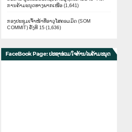
ການຄ້າມະນຸດທາງພາກເໜືອ
(1,641)
ກອງປະຊຸມເຈົ້າໜ້າທີ່ອາວຸໂສຄອມມິດ (SOM
COMMIT) ຄັ້ງທີ 15
(1,636)
FaceBook Page: ປະຊາຮ່ວມໃຈຕ້ານໄພຄ້າມະນຸດ