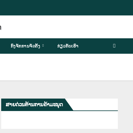
ກົງຈັກການຈັດຕັ້ງ
ກ່ຽວກັບເຮົາ
ສາຍດ່ວນຕ້ານການຄ້າມະນຸດ