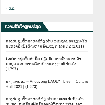
« ຕ.ລ.
ຄວາມສົນໃຈຫຼາຍທີີສຸດ
ກອງປະຊຸມປຶກສາຫາລືກ່ຽວກັບ ແຜນງານອາຊຽນ-ອົດ
ສະຕຣາລີ ເພື່ອຕ້ານການຄ້າມະນຸດ ໄລຍະ 2
(2,811)
ໂຄສະນາປູກຈິດສຳນຶກ ກ່ຽວກັບ ການຕ້ານການຄ້າ
ມະນຸດ ແລະ ການເຄື່ອນຍ້າຍແຮງງານທີ່ປອດໄພ.
(1,797)
ນາງ ລຳພອນ – Anouvong LAOLY | Live in Culture
Hall 2021 |
(1,673)
ກອງປະຊຸມປຶກສາຫາລື ກ່ຽວກັບການສະເໜີເຊົ່າ-ສໍາ
ປະທານ ສູນເຮືອນພັກຊົ່ວຄາວຜູ້ຖືກເຄາະຮ້າຍ ຈາກ