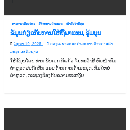
ຂ່າວການເຄື່ອນໄຫວ
ສື່ຕ້ານການຄ້າມະນຸດ
ໜ້າສົນໃຈທີ່ສຸດ
ຂໍ້ມູນກ່ຽວກັບການໃຫ້ຖືພາແທນ, ອູ້ມບຸນ
ມິຖຸນາ 10, 2025
ກອງເລຂາຄະນະກຳມະການຕ້ານການຄ້າ
ມະນຸດລະດັບຊາດ
ໃຫ້ຂໍ້ມູນໂດຍ ທ່ານ ພັນເອກ ກິແກ້ວ ຈັນທະລັງສີ ຫົວໜ້າກົມ
ຕຳຫຼວດສະກັດກັ້ນ ແລະ ຕ້ານການຄ້າມະນຸດ, ກົມໃຫຍ່
ຕຳຫຼວດ, ກະຊວງປ້ອງກັນຄວາມສະຫງົບ