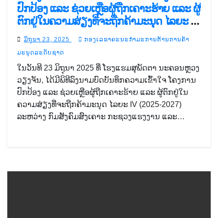
ປົກປ້ອງ ແລະ ຊ່ວຍເຫຼືອຜູ້ຖືກເຄາະຮ້າຍ ແລະ ຜູ້
ຕົກຢູ່ໃນຄວາມສ່ຽງທີ່ຈະຖືກຄ້າມະນຸດ ໄລຍະ IV
(2025-2027
ມິຖຸນາ 23, 2025
ກອງເລຂາຄະນະກຳມະການຕ້ານການຄ້າ
ມະນຸດລະດັບຊາດ
ໃນວັນທີ 23 ມິຖຸນາ 2025 ທີ່ ໂຮງແຮມສຸພັດຕາ ນະຄອນຫຼວງ
ວຽງຈັນ, ໄດ້ມີພິທີລົງນາມບົດບັນທຶກຄວາມເຂົ້າໃຈ ໂຄງການ
ປົກປ້ອງ ແລະ ຊ່ວຍເຫຼືອຜູ້ຖືກເຄາະຮ້າຍ ແລະ ຜູ້ຕົກຢູ່ໃນ
ຄວາມສ່ຽງທີ່ຈະຖືກຄ້າມະນຸດ ໄລຍະ IV (2025-2027)
ລະຫວ່າງ ກົມສັງຄົມສົງເຄາະ ກະຊວງແຮງງານ ແລະ…