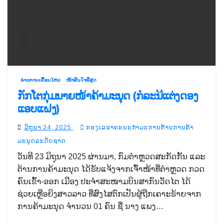
ຂ່າວການເຄື່ອນໄຫວ
ໜ້າສົນໃຈທີ່ສຸດ
ກັກໂຕກຸ່ມນາຍໜ້າຄ້າມະນຸດ (ກໍລະນີແຕ່ງດອງ
ແອບແຝງ)
ມິຖຸນາ 24, 2025
ກອງເລຂາຄະນະກຳມະການຕ້ານການຄ້າ
ມະນຸດລະດັບຊາດ
ວັນທີ 23 ມິຖຸນາ 2025 ຜ່ານມາ, ກົມຕໍາຫຼວດສະກັດກັ້ນ ແລະ
ຕ້ານການຄ້າມະນຸດ ໄດ້ຮັບແຈ້ງຈາກເຈົ້າໜ້າທີ່ຕໍາຫຼວດ ກວດ
ຄົນເຂົ້າ-ອອກ ເມືອງ ປະຈຳສະໜາມບິນສາກົນວັດໄຕ ໄດ້
ຊ່ວຍເຫຼືອຍິງສາວລາວ ທີ່ສົງໄສຕົກເປັນຜູ້ຖືກເຄາະຮ້າຍຈາກ
ການຄ້າມະນຸດ ຈຳນວນ 01 ຄົນ ຊື່ ນາງ ແພງ…