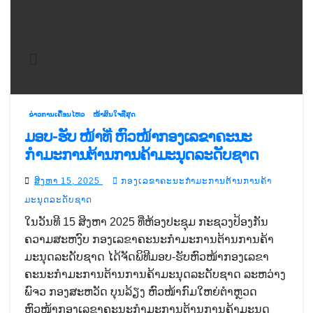
ຂ່າວການເຄື່ອນໄຫວ
ໜ້າສົນໃຈທີ່ສຸດ
ມອບ-ຮັບ ໜ້າທີ່ ຫົວໜ້າກອງເລຂາຄະນະ
ກຳມະການຕ້ານການຄ້າມະນຸດລະດັບຊາດ
ສິງຫາ 15, 2025
ກອງເລຂາຄະນະກຳມະການຕ້ານການຄ້າ
ມະນຸດລະດັບຊາດ
ໃນວັນທີ 15 ສິງຫາ 2025 ທີ່ຫ້ອງປະຊຸມ ກະຊວງປ້ອງກັນ
ຄວາມສະຫງົບ ກອງເລຂາຄະນະກຳມະການຕ້ານການຄ້າ
ມະນຸດລະດັບຊາດ ໄດ້ຈັດພິທີມອບ-ຮັບຫົວໜ້າກອງເລຂາ
ຄະນະກຳມະການຕ້ານການຄ້າມະນຸດລະດັບຊາດ ລະຫວ່າງ
ພົຈວ ກອງສະຫວັດ ບຸນລ້ຽງ ຫົວໜ້າກົມໃຫຍ່ຕໍາຫຼວດ
ຫົວໜ້າກອງເລຂາຄະນະກຳມະການຕ້ານການຄ້າມະນຸດ