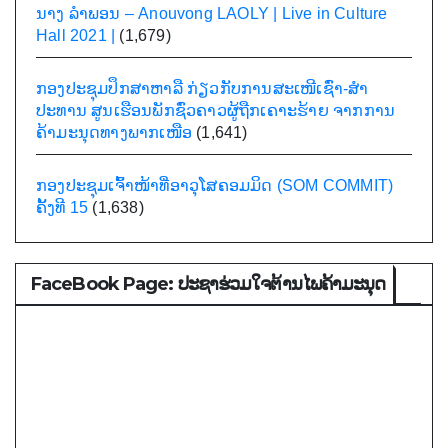
ນາງ ລຳພອນ – Anouvong LAOLY | Live in Culture
Hall 2021 |
(1,679)
ກອງປະຊຸມປຶກສາຫາລື ກ່ຽວກັບການສະເໜີເຊົ່າ-ສໍາ
ປະທານ ສູນເຮືອນພັກຊົ່ວຄາວຜູ້ຖືກເຄາະຮ້າຍ ຈາກການ
ຄ້າມະນຸດທາງພາກເໜືອ
(1,641)
ກອງປະຊຸມເຈົ້າໜ້າທີ່ອາວຸໂສຄອມມິດ (SOM COMMIT)
ຄັ້ງທີ 15
(1,638)
FaceBook Page: ປະຊາຮ່ວມໃຈຕ້ານໄພຄ້າມະນຸດ