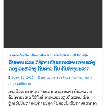
ຂ່າວການເຄື່ອນໄຫວ
ສື່ຕ້ານການຄ້າມະນຸດ
ນິຕິກຳທີ່ກ່ຽວຂ້ອງ
ໜ້າສົນໃຈທີ່ສຸດ
ຂັ້ນຕອນ ແລະ ວິທີການຍື່ນເອກະສານ ການແຕ່ງ
ດອງ ລະຫວ່າງ ຄົນລາວ ກັບ ຄົນຕ່າງປະເທດ
ມິຖຸນາ 11, 2025
ກອງເລຂາຄະນະກຳມະການຕ້ານການຄ້າ
ມະນຸດລະດັບຊາດ
ການຢື່ນເອກະສານ ການແຕ່ງດອງລະຫວ່າງ ຄົນລາວ ກັບ
ຄົນຕ່າງປະເທດ ໃຫ້ຖືກຕ້ອງຕາມລະບຽບກົດໝາຍ ເພື່ອ
ຫຼີກເວັ້ນບັນຫາການຄ້າມະນຸດ ໃນກໍລະນີ ເປັນການແຕ່ງດອງ