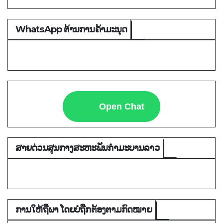
WhatsApp ຕ້ານການຄ້າມະນຸດ
Open Chat
ສາຍດ່ວນສູນກາງສະຫະພັນກຳມະບານລາວ
ການໃຫ້ຖືພາ ໂດຍບໍ່ຖືກຕ້ອງຕາມກົດໝາຍ