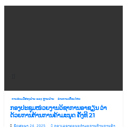
ການຮ່ວມມືສອງຝ່າຍ ແລະ ຫຼາຍຝ່າຍ
ຂ່າວການເຄື່ອນໄຫວ
ກອງປະຊຸມໜ່ວຍງານວິຊາການອາຊຽນ ວ່າ
ດ້ວຍການຕ້ານການຄ້າມະນຸດ ຄັ້ງທີ 21
ພຶດສະພາ 24, 2025
ກອງເລຂາຄະນະກຳມະການຕ້ານການຄ້າ