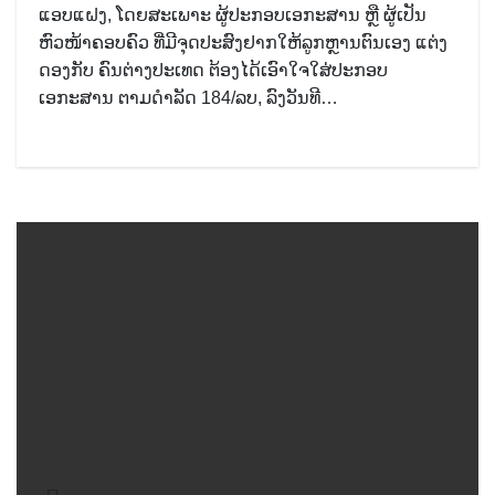
ແອບແຝງ, ໂດຍສະເພາະ ຜູ້ປະກອບເອກະສານ ຫຼື ຜູ້ເປັນ
ຫົວໜ້າຄອບຄົວ ທີ່ມີຈຸດປະສົງຢາກໃຫ້ລູກຫຼານຕົນເອງ ແຕ່ງ
ດອງກັບ ຄົນຕ່າງປະເທດ ຕ້ອງໄດ້ເອົາໃຈໃສ່ປະກອບ
ເອກະສານ ຕາມດໍາລັດ 184/ລບ, ລົງວັນທີ…