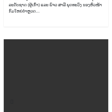
ລະດັບຊາດ (ຜູ້ເກົ່າ) ແລະ ພົຈວ ສາລີ ພຸດທະວົງ ຮອງຫົວໜ້າ
ກົມໃຫຍ່ຕຳຫຼວດ…