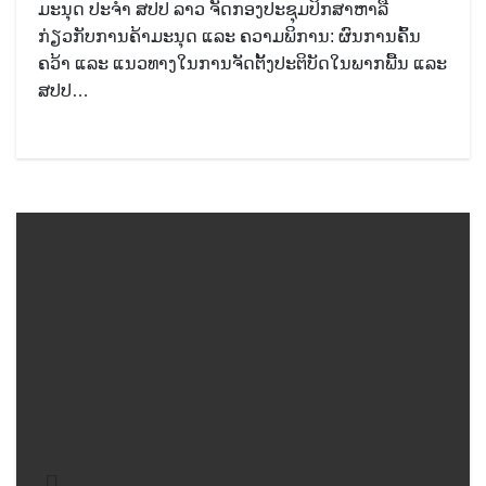
ມະນຸດ ປະຈໍາ ສປປ ລາວ ຈັດກອງປະຊຸມປຶກສາຫາລື
ກ່ຽວກັບການຄ້າມະນຸດ ແລະ ຄວາມພິການ: ຜົນການຄົ້ນ
ຄວ້າ ແລະ ແນວທາງໃນການຈັດຕັ້ງປະຕິບັດໃນພາກພື້ນ ແລະ
ສປປ…