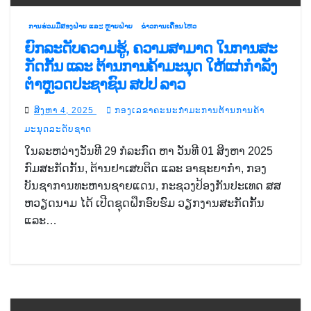
ການຮ່ວມມືສອງຝ່າຍ ແລະ ຫຼາຍຝ່າຍ
ຂ່າວການເຄື່ອນໄຫວ
ຍົກລະດັບຄວາມຮູ້, ຄວາມສາມາດ ໃນການສະ
ກັດກັ້ນ ແລະ ຕ້ານການຄ້າມະນຸດ ໃຫ້ແກ່ກຳລັງ
ຕຳຫຼວດປະຊາຊົນ ສປປ ລາວ
ສິງຫາ 4, 2025
ກອງເລຂາຄະນະກຳມະການຕ້ານການຄ້າ
ມະນຸດລະດັບຊາດ
ໃນລະຫວ່າງວັນທີ 29 ກໍລະກົດ ຫາ ວັນທີ 01 ສິງຫາ 2025
ກົມສະກັດກັ້ນ, ຕ້ານຢາເສບຕິດ ແລະ ອາຊະຍາກຳ, ກອງ
ບັນຊາການທະຫານຊາຍແດນ, ກະຊວງປ້ອງກັນປະເທດ ສສ
ຫວຽດນາມ ໄດ້ ເປີດຊຸດຝຶກອົບຮົມ ວຽກງານສະກັດກັ້ນ
ແລະ…