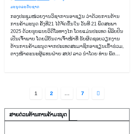
ມະນຸດລະດັບຊາດ
ກອງປະຊຸມໜ່ວຍງານວິຊາການອາຊຽນ ວ່າດ້ວຍການຕ້ານ
ການຄ້າມະນຸດ ຄັ້ງທີ21 ໄດ້ຈັດຂຶ້ນໃນ ວັນທີ 21 ພຶດສະພາ
2025 ດ້ວຍຮູບແບບວິດີໂອທາງໄກ ໂດຍແມ່ນປະເທດ ຟິລິບປິນ
ເປັນເຈົ້າພາບ ໂດຍມີບັນດາເຈົ້າໜ້າທີ່ ຮັບຜິດຊອບວຽກງານ
ຕ້ານການຄ້າມະນຸດຈາກປະເທດສະມາຊິກອາຊຽນເຂົ້າຮ່ວມ,
ຕາງໜ້າຄະນະຜູ້ແທນຝ່າຍ ສປປ ລາວ ນຳໂດຍ ທ່ານ ພັຕ…
ການ
1
2
…
7
ແບ່ງ
ສາຍດ່ວນຕ້ານການຄ້າມະນຸດ
ໜ້າ
ໂພສ