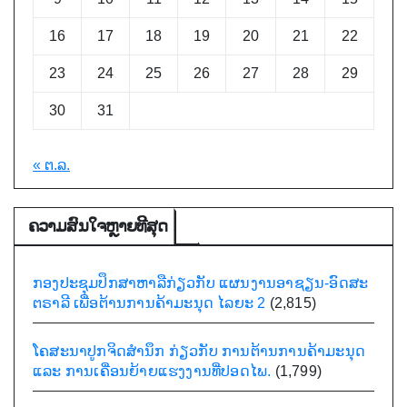
16
17
18
19
20
21
22
23
24
25
26
27
28
29
30
31
« ຕ.ລ.
ຄວາມສົນໃຈຫຼາຍທີີສຸດ
ກອງປະຊຸມປຶກສາຫາລືກ່ຽວກັບ ແຜນງານອາຊຽນ-ອົດສະ
ຕຣາລີ ເພື່ອຕ້ານການຄ້າມະນຸດ ໄລຍະ 2
(2,815)
ໂຄສະນາປູກຈິດສຳນຶກ ກ່ຽວກັບ ການຕ້ານການຄ້າມະນຸດ
ແລະ ການເຄື່ອນຍ້າຍແຮງງານທີ່ປອດໄພ.
(1,799)