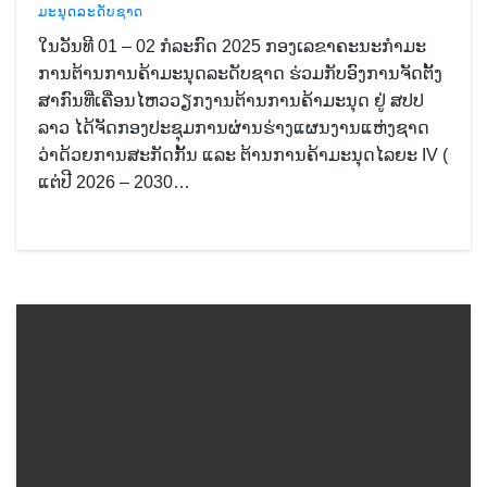
ມະນຸດລະດັບຊາດ
ໃນວັນທີ 01 – 02 ກໍລະກົດ 2025 ກອງເລຂາຄະນະກໍາມະ
ການຕ້ານການຄ້າມະນຸດລະດັບຊາດ ຮ່ວມກັບອົງການຈັດຕັ້ງ
ສາກົນທີ່ເຄື່ອນໄຫວວຽກງານຕ້ານການຄ້າມະນຸດ ຢູ່ ສປປ
ລາວ ໄດ້ຈັດກອງປະຊຸມການຜ່ານຮ່າງແຜນງານແຫ່ງຊາດ
ວ່າດ້ວຍການສະກັດກັ້ນ ແລະ ຕ້ານການຄ້າມະນຸດໄລຍະ IV (
ແຕ່ປີ 2026 – 2030…