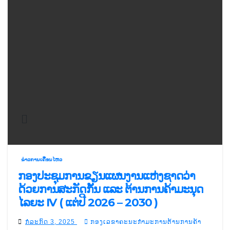
ຂ່າວການເຄື່ອນໄຫວ
ກອງປະຊຸມການຂຽນແຜນງານແຫ່ງຊາດວ່າ
ດ້ວຍການສະກັດກັ້ນ ແລະ ຕ້ານການຄ້າມະນຸດ
ໄລຍະ IV ( ແຕ່ປີ 2026 – 2030 )
ກໍລະກົດ 3, 2025
ກອງເລຂາຄະນະກຳມະການຕ້ານການຄ້າ