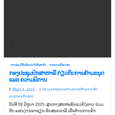
ການຮ່ວມມືກັບອົງການຈັດຕັ້ງສາກົນ
ຂ່າວການເຄື່ອນໄຫວ
ກອງປະຊຸມປຶກສາຫາລື ກ່ຽວກັບການຄ້າມະນຸດ
ແລະ ຄວາມພິການ
ມິຖຸນາ 9, 2025
ກອງເລຂາຄະນະກຳມະການຕ້ານການຄ້າ
ມະນຸດລະດັບຊາດ
ວັນທີ 09 ມິຖຸນາ 2025, ສູນກາງສະຫະພັນແມ່ຍິງລາວ ຮ່ວມ
ກັບ ແຜນງານອາຊຽນ-ອົດສະຕຣາລີ ເພື່ອຕ້ານການຄ້າ