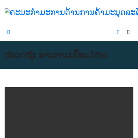
Skip
to
content
ໝວດໝູ່:
ຂ່າວການເຄື່ອນໄຫວ