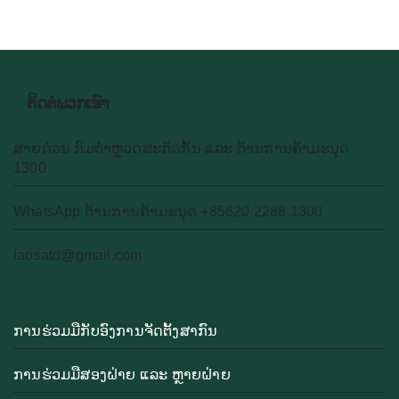
ຕິດຕໍ່ພວກເຮົາ
ສາຍດ່ວນ ກົມຕຳຫຼວດສະກັດກັ້ນ ແລະ ຕ້ານການຄ້າມະນຸດ
1300
WhatsApp ຕ້ານການຄ້າມະນຸດ +85620 2288 1300
laosatd@gmail.com
ການຮ່ວມມືກັບອົງການຈັດຕັ້ງສາກົນ
ການຮ່ວມມືສອງຝ່າຍ ແລະ ຫຼາຍຝ່າຍ