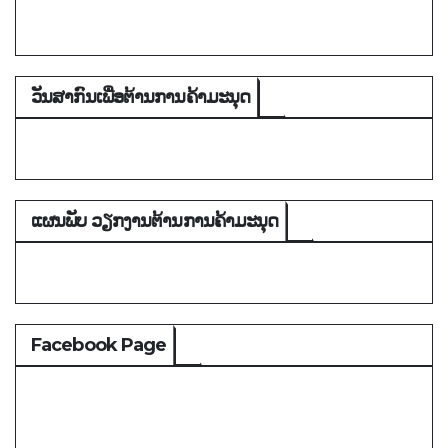
ວັນສາກົນເພື່ອຕ້ານການຄ້າມະນຸດ
ແຜນພັບ ວຽກງານຕ້ານການຄ້າມະນຸດ
Facebook Page