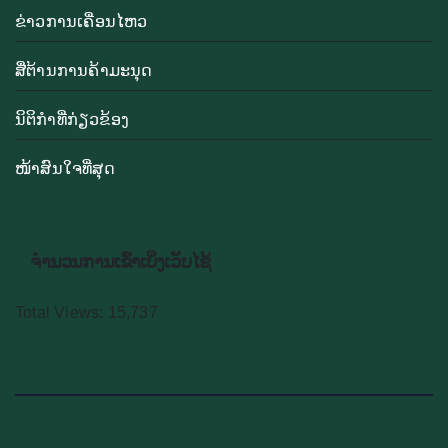
ຂ່າວການເຄື່ອນໄຫວ
ສື່ຕ້ານການຄ້າມະນຸດ
ນິຕິກຳທີ່ກ່ຽວຂ້ອງ
ໜ້າສົນໃຈທີ່ສຸດ
ຈຳນວນການເຂົ້າເບິ່ງເວັບໄຊ້
Total Views:
15,737