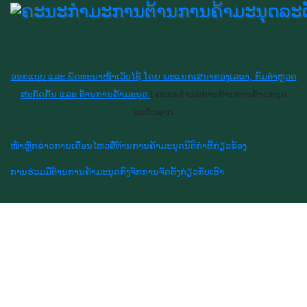
ອອກແບບ ແລະ ພັດທະນາໜ້າເວັບໄຊ້ ໂດຍ ພະແນກເສນາກອງເລຂາ, ກົມຕຳຫຼວດ
ສະກັດກັ້ນ ແລະ ຕ້ານການຄ້າມະນຸດ
|
ຄະນະກຳມະການຕ້ານການຄ້າມະນຸດ
ລະດັບຊາດ
ໜ້າຫຼັກ
ຂ່າວການເຄື່ອນໄຫວ
ສື່ຕ້ານການຄ້າມະນຸດ
ນິຕິກຳທີ່ກ່ຽວຂ້ອງ
ການຮ່ວມມືຕ້ານການຄ້າມະນຸດ
ກົງຈັກການຈັດຕັ້ງ
ກ່ຽວກັບເຮົາ