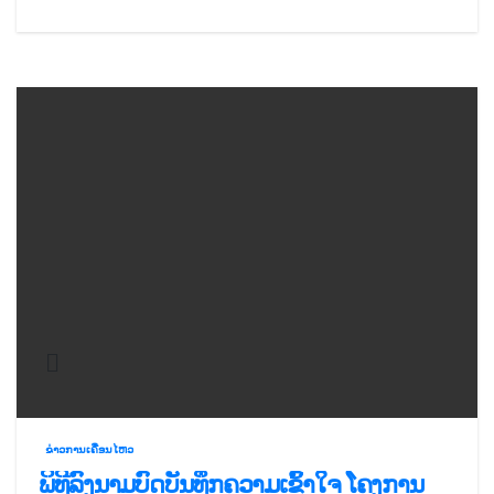
ຂ່າວການເຄື່ອນໄຫວ
ພິທີລົງນາມບົດບັນທຶກຄວາມເຂົ້າໃຈ ໂຄງການ