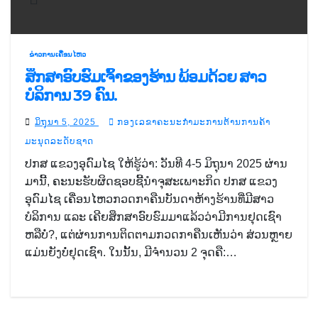
ຂ່າວການເຄື່ອນໄຫວ
ສຶກສາອົບຮົມເຈົ້າຂອງຮ້ານ ພ້ອມດ້ວຍ ສາວ
ບໍລິການ 39 ຄົນ.
ມິຖຸນາ 5, 2025
ກອງເລຂາຄະນະກຳມະການຕ້ານການຄ້າ
ມະນຸດລະດັບຊາດ
ປກສ ແຂວງອຸດົມໄຊ ໃຫ້ຮູ້ວ່າ: ວັນທີ 4-5 ມິຖຸນາ 2025 ຜ່ານ
ມານີ້, ຄະນະຮັບຜິດຊອບຊີ້ນຳຈຸສະເພາະກິດ ປກສ ແຂວງ
ອຸດົມໄຊ ເຄື່ອນໄຫວກວດກາຄືນບັນດາຫ້າງຮ້ານທີ່ມີສາວ
ບໍລິການ ແລະ ເຄີຍສຶກສາອົບຮົມມາແລ້ວວ່າມີການຢຸດເຊົາ
ຫລືບໍ່?, ແຕ່ຜ່ານການຕິດຕາມກວດກາຄືນເຫັນວ່າ ສ່ວນຫຼາຍ
ແມ່ນຍັງບໍ່ຢຸດເຊົາ. ໃນນັ້ນ, ມີຈຳນວນ 2 ຈຸດຄື:…