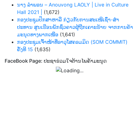
ນາງ ລຳພອນ – Anouvong LAOLY | Live in Culture
Hall 2021 |
(1,672)
ກອງປະຊຸມປຶກສາຫາລື ກ່ຽວກັບການສະເໜີເຊົ່າ-ສໍາ
ປະທານ ສູນເຮືອນພັກຊົ່ວຄາວຜູ້ຖືກເຄາະຮ້າຍ ຈາກການຄ້າ
ມະນຸດທາງພາກເໜືອ
(1,641)
ກອງປະຊຸມເຈົ້າໜ້າທີ່ອາວຸໂສຄອມມິດ (SOM COMMIT)
ຄັ້ງທີ 15
(1,635)
FaceBook Page: ປະຊາຮ່ວມໃຈຕ້ານໄພຄ້າມະນຸດ