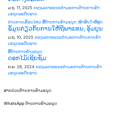
ມ.ຖ. 11, 2025
ກອງເລຂາຄະນະກຳມະການຕ້ານການຄ້າ
ມະນຸດລະດັບຊາດ
ຂ່າວການເຄື່ອນໄຫວ
ສື່ຕ້ານການຄ້າມະນຸດ
ໜ້າສົນໃຈທີ່ສຸດ
ຂໍ້ມູນກ່ຽວກັບການໃຫ້ຖືພາແທນ, ອູ້ມບຸນ
ມ.ຖ. 10, 2025
ກອງເລຂາຄະນະກຳມະການຕ້ານການຄ້າ
ມະນຸດລະດັບຊາດ
ສື່ຕ້ານການຄ້າມະນຸດ
ດອກໄມ້ເຊີຍຊົມ
ກ.ພ. 28, 2024
ກອງເລຂາຄະນະກຳມະການຕ້ານການຄ້າ
ມະນຸດລະດັບຊາດ
ສາຍດ່ວນຕ້ານການຄ້າມະນຸດ
WhatsApp ຕ້ານການຄ້າມະນຸດ