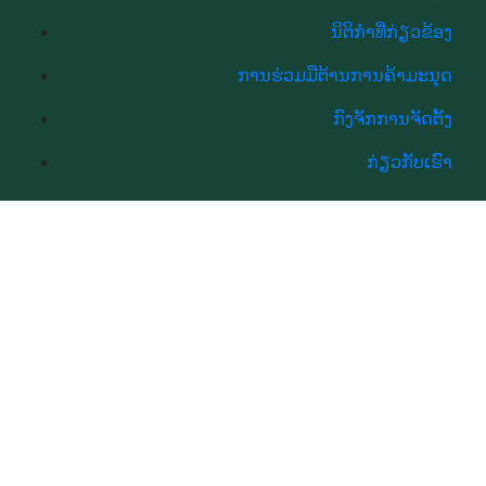
ນິຕິກຳທີ່ກ່ຽວຂ້ອງ
ການຮ່ວມມືຕ້ານການຄ້າມະນຸດ
ກົງຈັກການຈັດຕັ້ງ
ກ່ຽວກັບເຮົາ