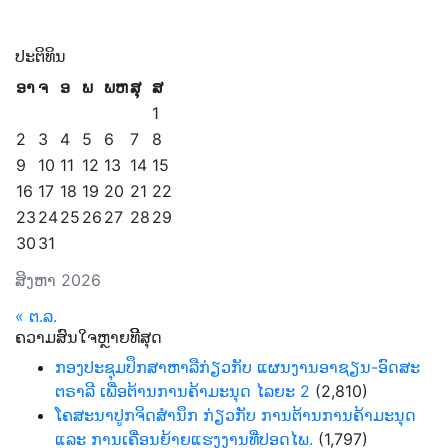
ປະຕິທິນ
ອາ
ຈ
ອ
ພ
ພຫ
ສຸ
ສ
1
2
3
4
5
6
7
8
9
10
11
12
13
14
15
16
17
18
19
20
21
22
23
24
25
26
27
28
29
30
31
ສິງຫາ 2026
« ຕ.ລ.
ຄວາມສົນໃຈຫຼາຍທີີສຸດ
ກອງປະຊຸມປຶກສາຫາລືກ່ຽວກັບ ແຜນງານອາຊຽນ-ອົດສະ
ຕຣາລີ ເພື່ອຕ້ານການຄ້າມະນຸດ ໄລຍະ 2
(2,810)
ໂຄສະນາປູກຈິດສຳນຶກ ກ່ຽວກັບ ການຕ້ານການຄ້າມະນຸດ
ແລະ ການເຄື່ອນຍ້າຍແຮງງານທີ່ປອດໄພ.
(1,797)