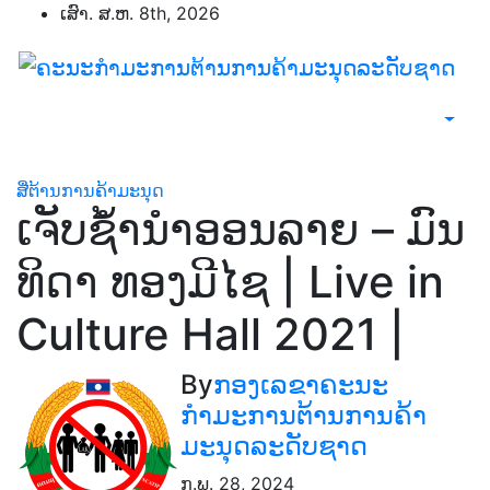
Skip
ເສົາ. ສ.ຫ. 8th, 2026
to
content
ສື່ຕ້ານການຄ້າມະນຸດ
ເຈັບຊໍ້ານຳອອນລາຍ – ມົນ
ທິດາ ທອງມີໄຊ | Live in
Culture Hall 2021 |
By
ກອງເລຂາຄະນະ
ກຳມະການຕ້ານການຄ້າ
ມະນຸດລະດັບຊາດ
ກ.ພ. 28, 2024