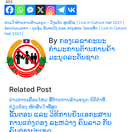
855
ເມ
ຮ່ວມໃຈຕ້ານການຄ້າມະນຸດ – ມິ່ງຂວັນ ສຸກລືໄຊ | Live in Culture Hall 2021 |
ຂໍຄວາມເມດຕາ – ບຸນອຸ້ມ ອິນທະວົງ ແລະ ອານຸສອນ ໄພຍະສິດ | Live in Culture
ນູນ
Hall 2021 |
By
ກອງເລຂາຄະນະ
ຳ
ກຳມະການຕ້ານການຄ້າ
ທາງ
ມະນຸດລະດັບຊາດ
ບົດຄວາມ
Related Post
ຂ່າວການເຄື່ອນໄຫວ
ສື່ຕ້ານການຄ້າມະນຸດ
ນິຕິກຳທີ່
ກ່ຽວຂ້ອງ
ໜ້າສົນໃຈທີ່ສຸດ
ຂັ້ນຕອນ ແລະ ວິທີການຍື່ນເອກະສານ
ການແຕ່ງດອງ ລະຫວ່າງ ຄົນລາວ ກັບ
ຄົນຕ່າງປະເທດ