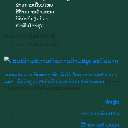
ຂ່າວການເຄື່ອນໄຫວ
ສື່ຕ້ານການຄ້າມະນຸດ
ນິຕິກຳທີ່ກ່ຽວຂ້ອງ
ໜ້າສົນໃຈທີ່ສຸດ
ຈຳນວນການເຂົ້າເບິ່ງເວັບໄຊ້
Total Views:
15,504
ອອກແບບ ແລະ ພັດທະນາໜ້າເວັບໄຊ້ ໂດຍ ພະແນກເສນາກອງ
ເລຂາ, ກົມຕຳຫຼວດສະກັດກັ້ນ ແລະ ຕ້ານການຄ້າມະນຸດ
|
ຄະນະ
ກຳມະການຕ້ານການຄ້າມະນຸດລະດັບຊາດ
ໜ້າຫຼັກ
ຂ່າວການເຄື່ອນໄຫວ
ສື່ຕ້ານການຄ້າມະນຸດ