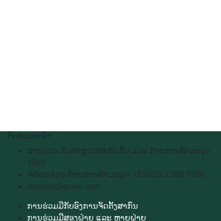
ຕິດຕໍ່ພວກເຮົາ
ສາຍດ່ວນ ກົມຕຳຫຼວດສະກັດກັ້ນ ແລະ ຕ້ານການຄ້າມະນຸດ
1300
WhatsApp ຕ້ານການຄ້າມະນຸດ +85620 2288 1300
laosatd@gmail.com
ການຮ່ວມມືກັບອົງການຈັດຕັ້ງສາກົນ
ການຮ່ວມມືສອງຝ່າຍ ແລະ ຫຼາຍຝ່າຍ