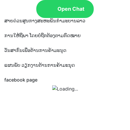
Open Chat
ສາຍດ່ວນສູນກາງສະຫະພັນກຳມະບານລາວ
ການໃຫ້ຖືພາ ໂດຍບໍ່ຖືກຕ້ອງຕາມກົດໝາຍ
ວັນສາກົນເພື່ອຕ້ານການຄ້າມະນຸດ
ແຜນພັບ ວຽກງານຕ້ານການຄ້າມະນຸດ
facebook page