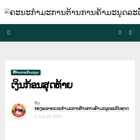
Skip
to
content
ສື່ຕ້ານການຄ້າມະນຸດ
ເງິນກ້ອນສຸດທ້າຍ
By
ກອງເລຂາຄະນະກຳມະການຕ້ານການຄ້າມະນຸດລະດັບຊາດ
ກ.ພ. 28, 2024