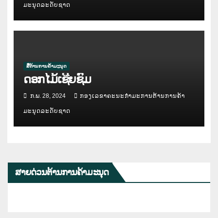
ມະນຸດລະດັບຊາດ
ສື່ຕ້ານການຄ້າມະນຸດ
ດອກໄມ້ເຊີຍຊົມ
ກ.ພ. 28, 2024
ກອງເລຂາຄະນະກຳມະການຕ້ານການຄ້າ
ມະນຸດລະດັບຊາດ
ສາຍດ່ວນຕ້ານການຄ້າມະນຸດ