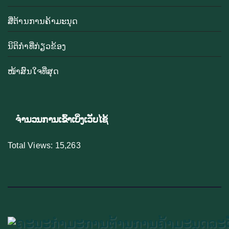
ສື່ຕ້ານການຄ້າມະນຸດ
ນິຕິກຳທີ່ກ່ຽວຂ້ອງ
ໜ້າສົນໃຈທີ່ສຸດ
ຈຳນວນການເຂົ້າເບິ່ງເວັບໄຊ້
Total Views:
15,263