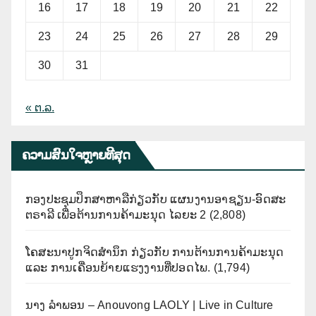
16
17
18
19
20
21
22
23
24
25
26
27
28
29
30
31
« ຕ.ລ.
ຄວາມສົນໃຈຫຼາຍທີີສຸດ
ກອງປະຊຸມປຶກສາຫາລືກ່ຽວກັບ ແຜນງານອາຊຽນ-ອົດສະ
ຕຣາລີ ເພື່ອຕ້ານການຄ້າມະນຸດ ໄລຍະ 2
(2,808)
ໂຄສະນາປູກຈິດສຳນຶກ ກ່ຽວກັບ ການຕ້ານການຄ້າມະນຸດ
ແລະ ການເຄື່ອນຍ້າຍແຮງງານທີ່ປອດໄພ.
(1,794)
ນາງ ລຳພອນ – Anouvong LAOLY | Live in Culture