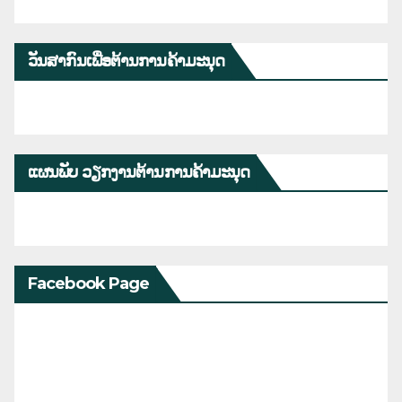
ວັນສາກົນເພື່ອຕ້ານການຄ້າມະນຸດ
ແຜນພັບ ວຽກງານຕ້ານການຄ້າມະນຸດ
Facebook Page