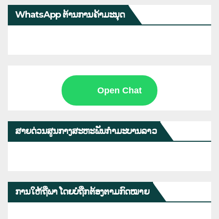
WhatsApp ຕ້ານການຄ້າມະນຸດ
Open Chat
ສາຍດ່ວນສູນກາງສະຫະພັນກຳມະບານລາວ
ການໃຫ້ຖືພາ ໂດຍບໍ່ຖືກຕ້ອງຕາມກົດໝາຍ