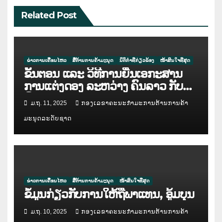
Related Post
ຂ່າວການເຄື່ອນໄຫວ
ສື່ຕ້ານການຄ້າມະນຸດ
ນິຕິກຳທີ່ກ່ຽວຂ້ອງ
ໜ້າສົນໃຈທີ່ສຸດ
ຂັ້ນຕອນ ແລະ ວິທີການຍື່ນເອກະສານ
ການແຕ່ງດອງ ລະຫວ່າງ ຄົນລາວ ກັບ
ຄົນຕ່າງປະເທດ
ມ.ຖ. 11, 2025
ກອງເລຂາຄະນະກຳມະການຕ້ານການຄ້າ
ມະນຸດລະດັບຊາດ
ຂ່າວການເຄື່ອນໄຫວ
ສື່ຕ້ານການຄ້າມະນຸດ
ໜ້າສົນໃຈທີ່ສຸດ
ຂໍ້ມູນກ່ຽວກັບການໃຫ້ຖືພາແທນ, ອູ້ມບຸນ
ມ.ຖ. 10, 2025
ກອງເລຂາຄະນະກຳມະການຕ້ານການຄ້າ