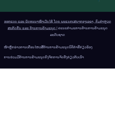
ອອກແບບ ແລະ ພັດທະນາໜ້າເວັບໄຊ້ ໂດຍ ພະແນກເສນາກອງເລຂາ, ກົມຕຳຫຼວດ
ສະກັດກັ້ນ ແລະ ຕ້ານການຄ້າມະນຸດ
|
ຄະນະກຳມະການຕ້ານການຄ້າມະນຸດ
ລະດັບຊາດ
ໜ້າຫຼັກ
ຂ່າວການເຄື່ອນໄຫວ
ສື່ຕ້ານການຄ້າມະນຸດ
ນິຕິກຳທີ່ກ່ຽວຂ້ອງ
ການຮ່ວມມືຕ້ານການຄ້າມະນຸດ
ກົງຈັກການຈັດຕັ້ງ
ກ່ຽວກັບເຮົາ