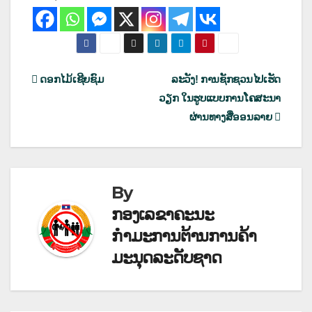
ເມ
ດອກໄມ້ເຊີຍຊົມ
ລະວັງ! ການຊັກຊວນໄປເຮັດ
ວຽກ ໃນຮູບແບບການໂຄສະນາ
ນູນ
ຜ່ານທາງສື່ອອນລາຍ
ຳ
ທາງ
By
ບົດຄວາມ
ກອງເລຂາຄະນະ
ກຳມະການຕ້ານການຄ້າ
ມະນຸດລະດັບຊາດ