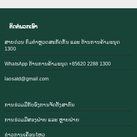
ຕິດຕໍ່ພວກເຮົາ
ສາຍດ່ວນ ກົມຕຳຫຼວດສະກັດກັ້ນ ແລະ ຕ້ານການຄ້າມະນຸດ
1300
WhatsApp ຕ້ານການຄ້າມະນຸດ +85620 2288 1300
laosatd@gmail.com
ການຮ່ວມມືກັບອົງການຈັດຕັ້ງສາກົນ
ການຮ່ວມມືສອງຝ່າຍ ແລະ ຫຼາຍຝ່າຍ
ຂ່າວການເຄື່ອນໄຫວ