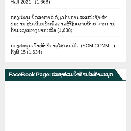
Hall 2021 |
(1,668)
ກອງປະຊຸມປຶກສາຫາລື ກ່ຽວກັບການສະເໜີເຊົ່າ-ສໍາ
ປະທານ ສູນເຮືອນພັກຊົ່ວຄາວຜູ້ຖືກເຄາະຮ້າຍ ຈາກການ
ຄ້າມະນຸດທາງພາກເໜືອ
(1,638)
ກອງປະຊຸມເຈົ້າໜ້າທີ່ອາວຸໂສຄອມມິດ (SOM COMMIT)
ຄັ້ງທີ 15
(1,634)
FaceBook Page: ປະຊາຮ່ວມໃຈຕ້ານໄພຄ້າມະນຸດ