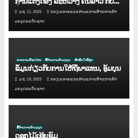
ການແຕ່ງດອງ ລະຫວ່າງ ຄົນລາວ ກັບ
ຄົນຕ່າງປະເທດ
ມ.ຖ. 11, 2025
ກອງເລຂາຄະນະກຳມະການຕ້ານການຄ້າ
ມະນຸດລະດັບຊາດ
ຂ່າວການເຄື່ອນໄຫວ
ສື່ຕ້ານການຄ້າມະນຸດ
ໜ້າສົນໃຈທີ່ສຸດ
ຂໍ້ມູນກ່ຽວກັບການໃຫ້ຖືພາແທນ, ອູ້ມບຸນ
ມ.ຖ. 10, 2025
ກອງເລຂາຄະນະກຳມະການຕ້ານການຄ້າ
ມະນຸດລະດັບຊາດ
ສື່ຕ້ານການຄ້າມະນຸດ
ດອກໄມ້ເຊີຍຊົມ