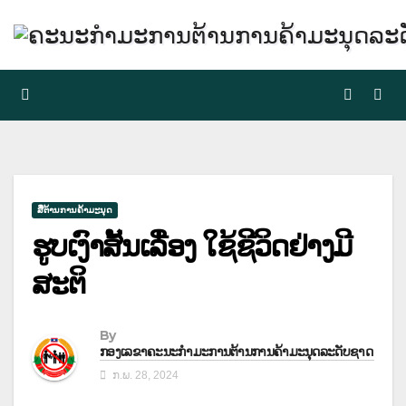
Skip
to
content
ສື່ຕ້ານການຄ້າມະນຸດ
ຮູບເງົາສັ້ນເລື່ອງ ໃຊ້ຊີວິດຢ່າງມີ
ສະຕິ
By
ກອງເລຂາຄະນະກຳມະການຕ້ານການຄ້າມະນຸດລະດັບຊາດ
ກ.ພ. 28, 2024