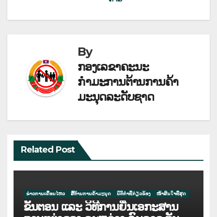
ນູນ
ຳ
ທາງ
By
ບົດຄວາມ
ກອງເລຂາຄະນະ
ກຳມະການຕ້ານການຄ້າ
ມະນຸດລະດັບຊາດ
Related Post
ຂ່າວການເຄື່ອນໄຫວ
ສື່ຕ້ານການຄ້າມະນຸດ
ນິຕິກຳທີ່ກ່ຽວຂ້ອງ
ໜ້າສົນໃຈທີ່ສຸດ
ຂັ້ນຕອນ ແລະ ວິທີການຍື່ນເອກະສານ