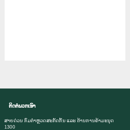
ຕິດຕໍ່ພວກເຮົາ
ສາຍດ່ວນ ກົມຕຳຫຼວດສະກັດກັ້ນ ແລະ ຕ້ານການຄ້າມະນຸດ
1300