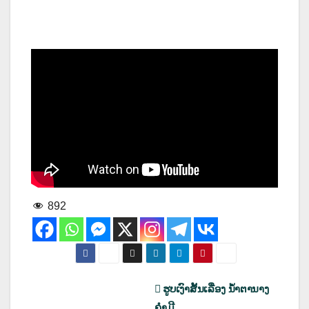
892
ເມ
ຮູບເງົາສັ້ນເລື່ອງ ນໍ້າຕານາງ
ຄຳມີ