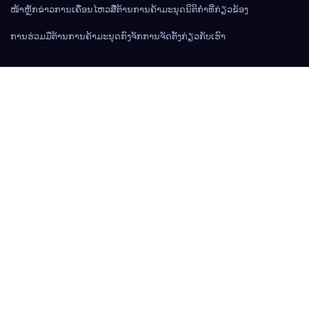
ໜ້າຫຼັກ
ຂ່າວການເຄື່ອນໄຫວ
ສື່ຕ້ານການຄ້າມະນຸດ
ນິຕິກຳທີ່ກ່ຽວຂ້ອງ
ການຮ່ວມມືຕ້ານການຄ້າມະນຸດ
ກົງຈັກການຈັດຕັ້ງ
ກ່ຽວກັບເຮົາ