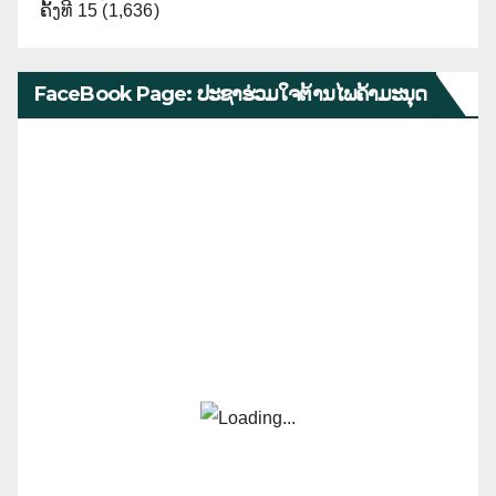
ຄັ້ງທີ 15
(1,636)
FaceBook Page: ປະຊາຮ່ວມໃຈຕ້ານໄພຄ້າມະນຸດ