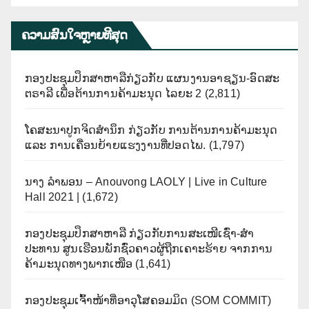
ຄວາມສົນໃຈຫຼາຍທີີສຸດ
ກອງປະຊຸມປຶກສາຫາລືກ່ຽວກັບ ແຜນງານອາຊຽນ-ອົດສະ
ຕຣາລີ ເພື່ອຕ້ານການຄ້າມະນຸດ ໄລຍະ 2
(2,811)
ໂຄສະນາປູກຈິດສຳນຶກ ກ່ຽວກັບ ການຕ້ານການຄ້າມະນຸດ
ແລະ ການເຄື່ອນຍ້າຍແຮງງານທີ່ປອດໄພ.
(1,797)
ນາງ ລຳພອນ – Anouvong LAOLY | Live in Culture
Hall 2021 |
(1,672)
ກອງປະຊຸມປຶກສາຫາລື ກ່ຽວກັບການສະເໜີເຊົ່າ-ສໍາ
ປະທານ ສູນເຮືອນພັກຊົ່ວຄາວຜູ້ຖືກເຄາະຮ້າຍ ຈາກການ
ຄ້າມະນຸດທາງພາກເໜືອ
(1,641)
ກອງປະຊຸມເຈົ້າໜ້າທີ່ອາວຸໂສຄອມມິດ (SOM COMMIT)