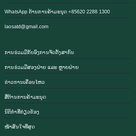
WhatsApp ຕ້ານການຄ້າມະນຸດ +85620 2288 1300
laosatd@gmail.com
ການຮ່ວມມືກັບອົງການຈັດຕັ້ງສາກົນ
ການຮ່ວມມືສອງຝ່າຍ ແລະ ຫຼາຍຝ່າຍ
ຂ່າວການເຄື່ອນໄຫວ
ສື່ຕ້ານການຄ້າມະນຸດ
ນິຕິກຳທີ່ກ່ຽວຂ້ອງ
ໜ້າສົນໃຈທີ່ສຸດ