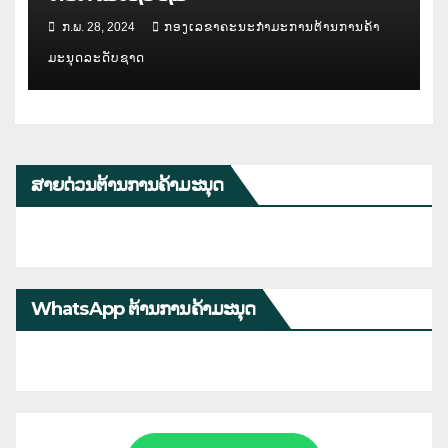
ກ.ພ. 28, 2024
ກອງເລຂາຄະນະກຳມະການຕ້ານການຄ້າ
ມະນຸດລະດັບຊາດ
ສາຍດ່ວນຕ້ານການຄ້າມະນຸດ
WhatsApp ຕ້ານການຄ້າມະນຸດ