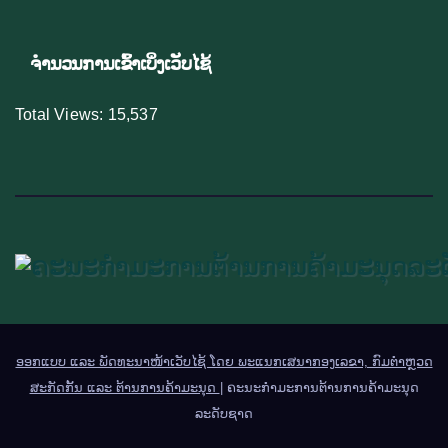
ຈຳນວນການເຂົ້າເບິ່ງເວັບໄຊ້
Total Views:
15,537
ອອກແບບ ແລະ ພັດທະນາໜ້າເວັບໄຊ້ ໂດຍ ພະແນກເສນາກອງເລຂາ, ກົມຕຳຫຼວດ
ສະກັດກັ້ນ ແລະ ຕ້ານການຄ້າມະນຸດ
|
ຄະນະກຳມະການຕ້ານການຄ້າມະນຸດ
ລະດັບຊາດ