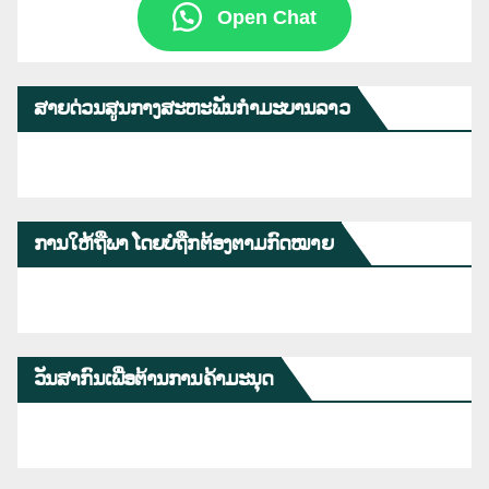
Open Chat
ສາຍດ່ວນສູນກາງສະຫະພັນກຳມະບານລາວ
ການໃຫ້ຖືພາ ໂດຍບໍ່ຖືກຕ້ອງຕາມກົດໝາຍ
ວັນສາກົນເພື່ອຕ້ານການຄ້າມະນຸດ