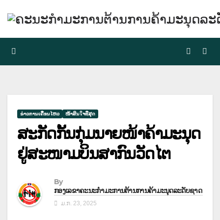
Skip
to
content
ຂ່າວການເຄື່ອນໄຫວ
ໜ້າສົນໃຈທີ່ສຸດ
ສະກັດກັ້ນກຸ່ມນາຍໜ້າຄ້າມະນຸດ
ຢູ່ສະໜາມບິນສາກົນວັດໄຕ
By
ກອງເລຂາຄະນະກຳມະການຕ້ານການຄ້າມະນຸດລະດັບຊາດ
ມ.ກ. 23, 2025