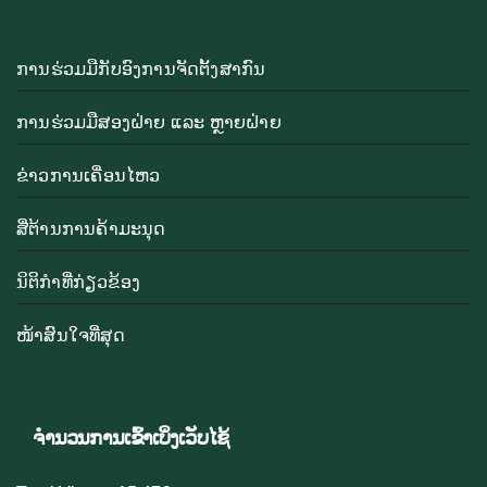
ການຮ່ວມມືກັບອົງການຈັດຕັ້ງສາກົນ
ການຮ່ວມມືສອງຝ່າຍ ແລະ ຫຼາຍຝ່າຍ
ຂ່າວການເຄື່ອນໄຫວ
ສື່ຕ້ານການຄ້າມະນຸດ
ນິຕິກຳທີ່ກ່ຽວຂ້ອງ
ໜ້າສົນໃຈທີ່ສຸດ
ຈຳນວນການເຂົ້າເບິ່ງເວັບໄຊ້