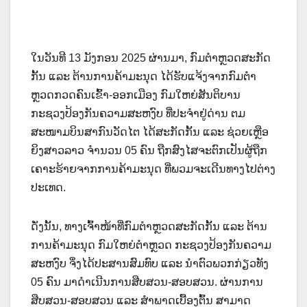
ໃນວັນທີ 13 ມັງກອນ 2025 ຜ່ານມາ, ກົມຕໍາຫຼວດສະກັດ
ກັ້ນ ແລະ ຕ້ານການຄ້າມະນຸດ ໄດ້ຮັບແຈ້ງຈາກກົມຕໍາ
ຫຼວດກວດຄົນເຂົ້າ-ອອກເມືອງ ກົມໃຫຍ່ສັນຕິບານ
ກະຊວງປ້ອງກັນຄວາມສະຫງົບ ທີ່ປະຈຳຢູ່ດ່ານ ຕມ
ສະໜາມບິນສາກົນວັດໄຕ ໄດ້ສະກັດກັ້ນ ແລະ ຊ່ວຍເຫຼືອ
ຍິງສາວລາວ ຈຳນວນ 05 ຄົນ ຖືກສົງໄສຈະຕົກເປັນຜູ້ຖືກ
ເຄາະຮ້າຍຈາກການຄ້າມະນຸດ ທີ່ພວມຈະເດີນທາງໄປຕ່າງ
ປະເທດ.
ດັ່ງນັ້ນ,
ທາງເຈົ້າໜ້າທີ່ກົມຕຳຫຼວດສະກັດກັ້ນ ແລະ ຕ້ານ
ການຄ້າມະນຸດ ກົມໃຫຍ່ຕຳຫຼວດ ກະຊວງປ້ອງກັນຄວາມ
ສະຫງົບ ຈຶ່ງໄດ້ປະສານສົມທົບ ແລະ ນຳຕົວພວກກ່ຽວທັງ
05 ຄົນ ມາດຳເນີນການສືບສວນ-ສອບສວນ. ຜ່ານການ
ສືບສວນ-ສອບສວນ ແລະ ສຳພາດເບື້ອງຕົ້ນ ສາມາດ