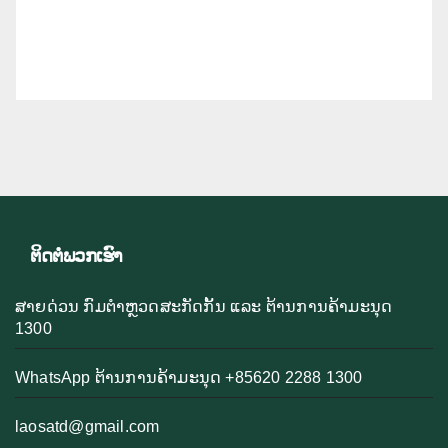
ຕິດຕໍ່ພວກເຮົາ
ສາຍດ່ວນ ກົມຕຳຫຼວດສະກັດກັ້ນ ແລະ ຕ້ານການຄ້າມະນຸດ
1300
WhatsApp ຕ້ານການຄ້າມະນຸດ +85620 2288 1300
laosatd@gmail.com