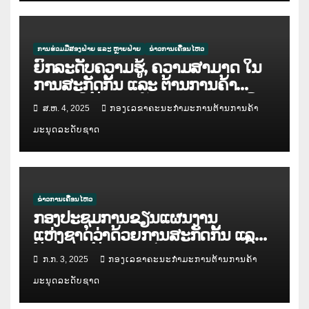
ການຮ່ວມມືສອງຝ່າຍ ແລະ ຫຼາຍຝ່າຍ
ຂ່າວການເຄື່ອນໄຫວ
ຍົກລະດັບຄວາມຮູ້, ຄວາມສາມາດ ໃນ
ການສະກັດກັ້ນ ແລະ ຕ້ານການຄ້າ
ມະນຸດ ໃຫ້ແກ່ກຳລັງຕຳຫຼວດປະຊາຊົນ
ສ.ຫ. 4, 2025
ກອງເລຂາຄະນະກຳມະການຕ້ານການຄ້າ
ສປປ ລາວ
ມະນຸດລະດັບຊາດ
ຂ່າວການເຄື່ອນໄຫວ
ກອງປະຊຸມການຂຽນແຜນງານ
ແຫ່ງຊາດວ່າດ້ວຍການສະກັດກັ້ນ ແລະ
ຕ້ານການຄ້າມະນຸດ ໄລຍະ IV ( ແຕ່ປີ
ກ.ກ. 3, 2025
ກອງເລຂາຄະນະກຳມະການຕ້ານການຄ້າ
2026 – 2030 )
ມະນຸດລະດັບຊາດ