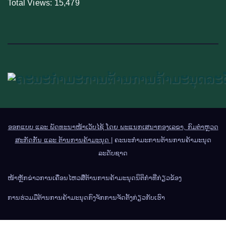
Total Views:
15,479
ອອກແບບ ແລະ ພັດທະນາໜ້າເວັບໄຊ້ ໂດຍ ພະແນກເສນາກອງເລຂາ, ກົມຕຳຫຼວດ
ສະກັດກັ້ນ ແລະ ຕ້ານການຄ້າມະນຸດ
|
ຄະນະກຳມະການຕ້ານການຄ້າມະນຸດ
ລະດັບຊາດ
ໜ້າຫຼັກ
ຂ່າວການເຄື່ອນໄຫວ
ສື່ຕ້ານການຄ້າມະນຸດ
ນິຕິກຳທີ່ກ່ຽວຂ້ອງ
ການຮ່ວມມືຕ້ານການຄ້າມະນຸດ
ກົງຈັກການຈັດຕັ້ງ
ກ່ຽວກັບເຮົາ