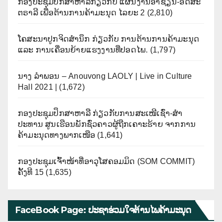
ກອງປະຊຸມປຶກສາຫາລືກ່ຽວກັບ ແຜນງານອາຊຽນ-ອົດສະ
ຕຣາລີ ເພື່ອຕ້ານການຄ້າມະນຸດ ໄລຍະ 2
(2,810)
ໂຄສະນາປູກຈິດສຳນຶກ ກ່ຽວກັບ ການຕ້ານການຄ້າມະນຸດ
ແລະ ການເຄື່ອນຍ້າຍແຮງງານທີ່ປອດໄພ.
(1,797)
ນາງ ລຳພອນ – Anouvong LAOLY | Live in Culture
Hall 2021 |
(1,672)
ກອງປະຊຸມປຶກສາຫາລື ກ່ຽວກັບການສະເໜີເຊົ່າ-ສໍາ
ປະທານ ສູນເຮືອນພັກຊົ່ວຄາວຜູ້ຖືກເຄາະຮ້າຍ ຈາກການ
ຄ້າມະນຸດທາງພາກເໜືອ
(1,641)
ກອງປະຊຸມເຈົ້າໜ້າທີ່ອາວຸໂສຄອມມິດ (SOM COMMIT)
ຄັ້ງທີ 15
(1,635)
FaceBook Page: ປະຊາຮ່ວມໃຈຕ້ານໄພຄ້າມະນຸດ