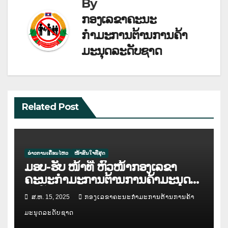
By
ກອງເລຂາຄະນະ
ກຳມະການຕ້ານການຄ້າ
ມະນຸດລະດັບຊາດ
Related Post
ຂ່າວການເຄື່ອນໄຫວ
ໜ້າສົນໃຈທີ່ສຸດ
ມອບ-ຮັບ ໜ້າທີ່ ຫົວໜ້າກອງເລຂາ
ຄະນະກຳມະການຕ້ານການຄ້າມະນຸດ
ລະດັບຊາດ
ສ.ຫ. 15, 2025
ກອງເລຂາຄະນະກຳມະການຕ້ານການຄ້າ
ມະນຸດລະດັບຊາດ