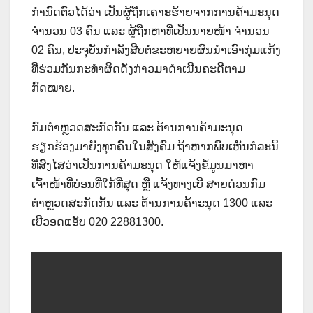
ກຳນົດຕົວໄດ້ວ່າ ເປັນຜູ້ຖືກເຄາະຮ້າຍຈາກການຄ້າມະນຸດ
ຈຳນວນ 03 ຄົນ ແລະ ຜູ້ຖືກຫາທີ່ເປັນນາຍໜ້າ ຈຳນວນ
02 ຄົນ, ປະຈຸບັນກຳລັງສືບຕໍ່ຂະຫຍາຍຜົນນຳເອົາກຸ່ມແກ້ງ
ທີ່ຮ່ວມກັນກະທຳຜິດດັ່ງກ່າວມາດຳເນີນຄະດີຕາມ
ກົດໝາຍ.
ກົມຕຳຫຼວດສະກັດກັ້ນ ແລະ ຕ້ານການຄ້າມະນຸດ
ຮຽກຮ້ອງມາຍັງທຸກຄົນໃນສັງຄົມ ຖ້າຫາກພົບເຫັນກໍລະນີ
ທີ່ສົງໄສວ່າເປັນການຄ້າມະນຸດ ໃຫ້ແຈ້ງຂໍ້ມູນມາຫາ
ເຈົ້າໜ້າທີ່ບ່ອນທີ່ໃກ້ທີ່ສຸດ ຫຼື ແຈ້ງທາງເບີ ສາຍດ່ວນກົມ
ຕຳຫຼວດສະກັດກັ້ນ ແລະ ຕ້ານການຄ້າະນຸດ 1300 ແລະ
ເບີວອດແອັບ 020 22881300.