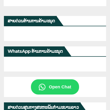
ສາຍດ່ວນຕ້ານການຄ້າມະນຸດ
WhatsApp ຕ້ານການຄ້າມະນຸດ
Open Chat
ສາຍດ່ວນສູນກາງສະຫະພັນກຳມະບານລາວ