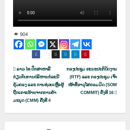
904
ເມ
ລາວ-ໄທ ປຶກສາຫາລື
ກອງປະຊຸມ ຄະນະປະຕິບັດງານ
ກ່ຽວກັບການບໍລິຫານກໍລະນີ
(RTF) ແລະ ກອງປະຊຸມ ເຈົ້າ
ນູນ
ຄຸ້ມຄອງ ແລະ ການຊ່ວຍເຫຼືອຜູ້
ໜ້າທີ່ອາວຸໂສຄອມມິດ (SOM
ຳ
ຖືກເຄາະຮ້າຍຈາກການຄ້າ
COMMIT) ຄັ້ງທີ 16
ມະນຸດ (CMM) ຄັ້ງທີ 4
ທາງ
ບົດຄວາມ