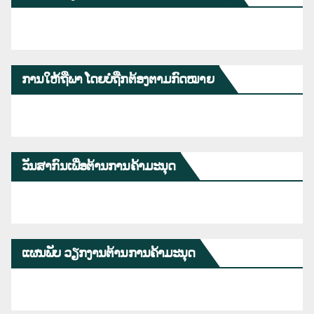
ການໃຫ້ຖືພາ ໂດຍບໍ່ຖືກຕ້ອງຕາມກົດໝາຍ
ວັນສາກົນເພື່ອຕ້ານການຄ້າມະນຸດ
ແຜນພັບ ວຽກງານຕ້ານການຄ້າມະນຸດ