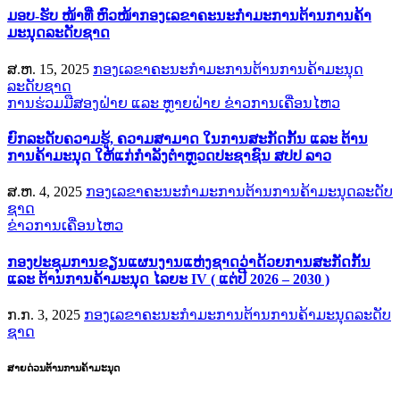
ມອບ-ຮັບ ໜ້າທີ່ ຫົວໜ້າກອງເລຂາຄະນະກຳມະການຕ້ານການຄ້າ
ມະນຸດລະດັບຊາດ
ສ.ຫ. 15, 2025
ກອງເລຂາຄະນະກຳມະການຕ້ານການຄ້າມະນຸດ
ລະດັບຊາດ
ການຮ່ວມມືສອງຝ່າຍ ແລະ ຫຼາຍຝ່າຍ
ຂ່າວການເຄື່ອນໄຫວ
ຍົກລະດັບຄວາມຮູ້, ຄວາມສາມາດ ໃນການສະກັດກັ້ນ ແລະ ຕ້ານ
ການຄ້າມະນຸດ ໃຫ້ແກ່ກຳລັງຕຳຫຼວດປະຊາຊົນ ສປປ ລາວ
ສ.ຫ. 4, 2025
ກອງເລຂາຄະນະກຳມະການຕ້ານການຄ້າມະນຸດລະດັບ
ຊາດ
ຂ່າວການເຄື່ອນໄຫວ
ກອງປະຊຸມການຂຽນແຜນງານແຫ່ງຊາດວ່າດ້ວຍການສະກັດກັ້ນ
ແລະ ຕ້ານການຄ້າມະນຸດ ໄລຍະ IV ( ແຕ່ປີ 2026 – 2030 )
ກ.ກ. 3, 2025
ກອງເລຂາຄະນະກຳມະການຕ້ານການຄ້າມະນຸດລະດັບ
ຊາດ
ສາຍດ່ວນຕ້ານການຄ້າມະນຸດ