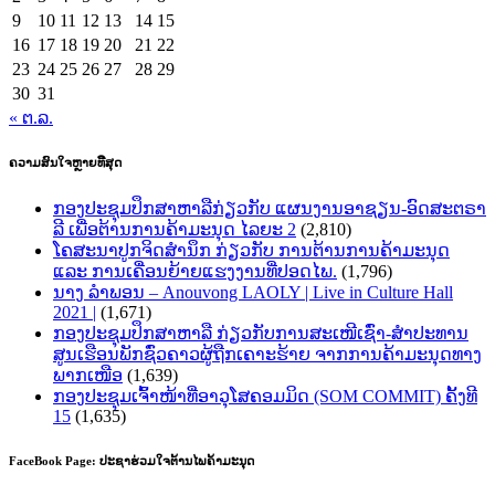
9
10
11
12
13
14
15
16
17
18
19
20
21
22
23
24
25
26
27
28
29
30
31
« ຕ.ລ.
ຄວາມສົນໃຈຫຼາຍທີີສຸດ
ກອງປະຊຸມປຶກສາຫາລືກ່ຽວກັບ ແຜນງານອາຊຽນ-ອົດສະຕຣາ
ລີ ເພື່ອຕ້ານການຄ້າມະນຸດ ໄລຍະ 2
(2,810)
ໂຄສະນາປູກຈິດສຳນຶກ ກ່ຽວກັບ ການຕ້ານການຄ້າມະນຸດ
ແລະ ການເຄື່ອນຍ້າຍແຮງງານທີ່ປອດໄພ.
(1,796)
ນາງ ລຳພອນ – Anouvong LAOLY | Live in Culture Hall
2021 |
(1,671)
ກອງປະຊຸມປຶກສາຫາລື ກ່ຽວກັບການສະເໜີເຊົ່າ-ສໍາປະທານ
ສູນເຮືອນພັກຊົ່ວຄາວຜູ້ຖືກເຄາະຮ້າຍ ຈາກການຄ້າມະນຸດທາງ
ພາກເໜືອ
(1,639)
ກອງປະຊຸມເຈົ້າໜ້າທີ່ອາວຸໂສຄອມມິດ (SOM COMMIT) ຄັ້ງທີ
15
(1,635)
FaceBook Page: ປະຊາຮ່ວມໃຈຕ້ານໄພຄ້າມະນຸດ