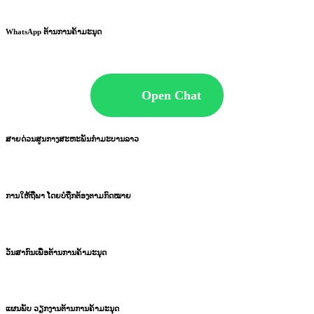
WhatsApp ຕ້ານການຄ້າມະນຸດ
Open Chat
ສາຍດ່ວນສູນກາງສະຫະພັນກຳມະບານລາວ
ການໃຫ້ຖືພາ ໂດຍບໍ່ຖືກຕ້ອງຕາມກົດໝາຍ
ວັນສາກົນເພື່ອຕ້ານການຄ້າມະນຸດ
ແຜນພັບ ວຽກງານຕ້ານການຄ້າມະນຸດ