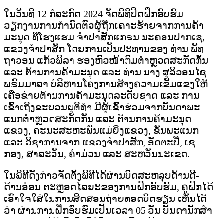
ໃນວັນທີ 12 ກໍລະກົດ 2024 ຈັດພິທີປິດຝຶກອົບຮົມ
ວຽກງານການກໍານົດຕົວຜູ້ຖືກເຄາະຮ້າຍຈາກການຄ້າ
ມະນຸດ ທີ່ໂຮງແຮມ ຈໍາປາສັກແກຣນ ນະຄອນປາກເຊ,
ແຂວງຈໍາປາສັກ ໂດຍການເປັນປະທານຂອງ ທ່ານ ພັທ
ຖາວອນ ແກ້ວພິລາ ຮອງຫົວໜ້າກົມຕໍາຫຼວດສະກັດກັ້ນ
ແລະ ຕ້ານການຄ້າມະນຸດ ແລະ ທ່ານ ນາງ ສຸລິວອນໄຊ
ພຣົມມາລາ ບໍລິຫານໂຄງການສ້າງຄວາມເຂັ້ມແຂງໃຫ້
ເຄືອຂ່າຍຕ້ານການຄ້າມະນຸດລະດັບຊາດ ແລະ ການ
ເຂົ້າເຖິງຂະບວນຍຸຕິທໍາ
ມີຜູ້ເຂົ້າຮ່ວມຈາກບັນດາພະ
ແນກຕໍາຫຼວດສະກັດກັ້ນ ແລະ ຕ້ານການຄ້າມະນຸດ
ແຂວງ, ຄະນະສະຫະພັນແມ່ຍິງແຂວງ, ຂັ້ນພະແນກ
ແລະ ວິຊາການຈາກ ແຂວງຈໍາປາສັກ, ອັດຕະປື, ເຊ
ກອງ, ສາລະວັນ, ຄໍາມ່ວນ ແລະ ສະຫວັນນະເຂດ.
ໃນພິທີດັ່ງກ່າວຈັດຕັ້ງພິທີໄດ້ຜ່ານບົດສະຫລຸບດ້ານດີ-
ດ້ານອ່ອນ ຕະຫຼອດໄລຍະຂອງການຝຶກອົບຮົມ, ຄູຝຶກໄດ້
ເອົາໃຈໃສ່ໃນການສິດສອນຖ່າຍທອດບົດຮຽນ ເຫັນໄດ້
ວ່າ ຜ່ານການຝຶກອົບຮົມເປັນເວລາ 05 ວັນ ບັນດານັກສຳ