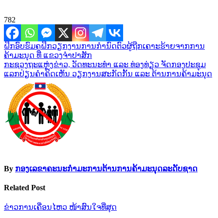
782
ເມ
ຝຶກອົບຮົມຄູຝຶກວຽກງານການກໍານົດຕົວຜູ້ຖືກເຄາະຮ້າຍຈາກການ
ຄ້າມະນຸດ ທີ່ ແຂວງຈໍາປາສັກ
ນູນ
ກະຊວງຖະແຫຼ່ງຂ່າວ, ວັດທະນະທໍາ ແລະ ທ່ອງທ່ຽວ ຈັດກອງປະຊຸມ
ຳ
ແລກປ່ຽນຄໍາຄິດເຫັນ ວຽກງານສະກັດກັ້ນ ແລະ ຕ້ານການຄ້າມະນຸດ
ທາງ
ບົດຄວາມ
By
ກອງເລຂາຄະນະກຳມະການຕ້ານການຄ້າມະນຸດລະດັບຊາດ
Related Post
ຂ່າວການເຄື່ອນໄຫວ
ໜ້າສົນໃຈທີ່ສຸດ