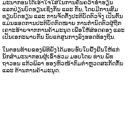
ມະນາກອນໄດ້ເອົາໃຈໃສ່ໃນການຄົ້ນຄວ້າຮໍ່າຮຽນ
ແລກປ່ຽນບົດຮຽນເຊິ່ງກັນ ແລະ ກັນ, ໂດຍມີການສົມ
ທຽບບົດຮຽນ ແລະ ການຈັດຕັ້ງປະຕິບັດຕົວຈິງ ເປັນຕົ້ນ
ແມ່ນຂອດການປະຕິບັດກົດໝາຍ ການກໍານົດຕົວຜູ້ຖືກ
ເຄາະຮ້າຍຈາກການຄ້າມະນຸດ ເພື່ອໃຫ້ສ່ອດຄອງ ແລະ
ເປັນເອກະພາບກັນ ນັບແຕ່ສູນກາງລົງຮອດທ້ອງຖິ່ນ.
ໃນຕອນທ້າຍຂອງພິທີຍັງໄດ້ມອບຮັບໃບຢັ້ງຢືນໃຫ້ແກ່
ນັກສໍາມະນາກອນຜູ້ເຂົ້າຮ່ວມ ມອບໂດຍ ທ່ານ ພັທ
ຖາວອນ ແກ້ວພິລາ ຮອງຫົວໜ້າກົມຕໍາຫຼວດສະກັດກັ້ນ
ແລະ ຕ້ານການຄ້າມະນຸດ.