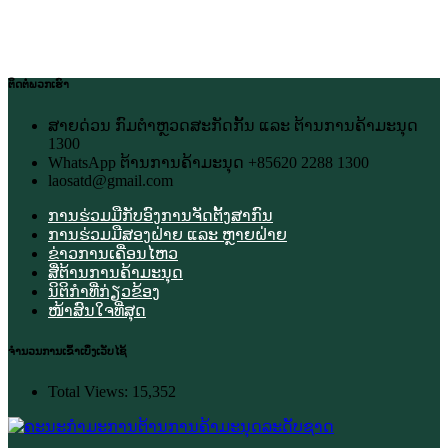
ຕິດຕໍ່ພວກເຮົາ
ສາຍດ່ວນ ກົມຕຳຫຼວດສະກັດກັ້ນ ແລະ ຕ້ານການຄ້າມະນຸດ
1300
WhatsApp ຕ້ານການຄ້າມະນຸດ +85620 2288 1300
laosatd@gmail.com
ການຮ່ວມມືກັບອົງການຈັດຕັ້ງສາກົນ
ການຮ່ວມມືສອງຝ່າຍ ແລະ ຫຼາຍຝ່າຍ
ຂ່າວການເຄື່ອນໄຫວ
ສື່ຕ້ານການຄ້າມະນຸດ
ນິຕິກຳທີ່ກ່ຽວຂ້ອງ
ໜ້າສົນໃຈທີ່ສຸດ
ຈຳນວນການເຂົ້າເບິ່ງເວັບໄຊ້
Total Views:
15,352