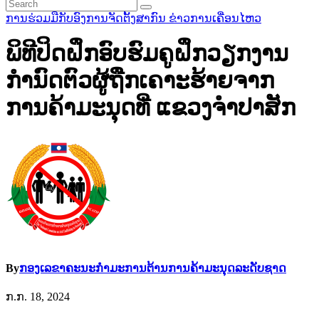
ການຮ່ວມມືກັບອົງການຈັດຕັ້ງສາກົນ
ຂ່າວການເຄື່ອນໄຫວ
ພິທີປິດຝຶກອົບຮົມຄູຝຶກວຽກງານ
ກໍານົດຕົວຜູ້ຖືກເຄາະຮ້າຍຈາກ
ການຄ້າມະນຸດທີ່ ແຂວງຈໍາປາສັກ
By
ກອງເລຂາຄະນະກຳມະການຕ້ານການຄ້າມະນຸດລະດັບຊາດ
ກ.ກ. 18, 2024