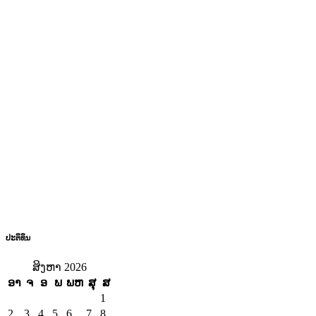
ປະຕິທິນ
ສິງຫາ 2026
ອາ
ຈ
ອ
ພ
ພຫ
ສຸ
ສ
1
2
3
4
5
6
7
8