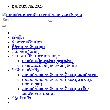
Skip
ສຸກ. ສ.ຫ. 7th, 2026
to
content
ໜ້າຫຼັກ
ຂ່າວການເຄື່ອນໄຫວ
ສື່ຕ້ານການຄ້າມະນຸດ
ນິຕິກຳທີ່ກ່ຽວຂ້ອງ
ການຮ່ວມມືຕ້ານການຄ້າມະນຸດ
ການຮ່ວມມືສອງຝ່າຍ, ຫຼາຍຝ່າຍ
ການຮ່ວມມືກັບອົງການຈັດຕັ້ງສາກົນ
ກົງຈັກການຈັດຕັ້ງ
ຄະນະກຳມະການຕ້ານການຄ້າມະນຸດລະດັບຊາດ
ຄະນະກຳມະການຕ້ານການຄ້າມະນຸດ ແຂວງ,
ນະຄອນຫຼວງ
ຄະນະກຳມະການຕ້ານການຄ້າມະນຸດ ເມືອງ,
ເທດສະບານ, ນະຄອນ
ກ່ຽວກັບເຮົາ