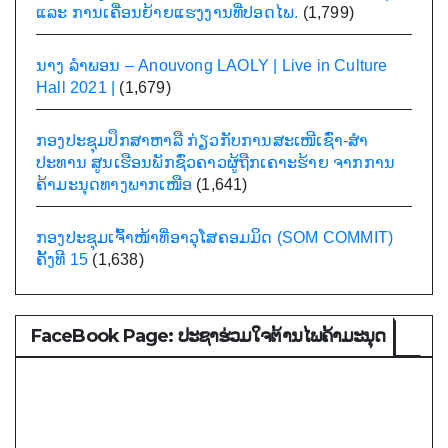
ແລະ ການເຄື່ອນຍ້າຍແຮງງານທີ່ປອດໄພ.
(1,799)
ນາງ ລຳພອນ – Anouvong LAOLY | Live in Culture
Hall 2021 |
(1,679)
ກອງປະຊຸມປຶກສາຫາລື ກ່ຽວກັບການສະເໜີເຊົ່າ-ສໍາ
ປະທານ ສູນເຮືອນພັກຊົ່ວຄາວຜູ້ຖືກເຄາະຮ້າຍ ຈາກການ
ຄ້າມະນຸດທາງພາກເໜືອ
(1,641)
ກອງປະຊຸມເຈົ້າໜ້າທີ່ອາວຸໂສຄອມມິດ (SOM COMMIT)
ຄັ້ງທີ 15
(1,638)
FaceBook Page: ປະຊາຮ່ວມໃຈຕ້ານໄພຄ້າມະນຸດ