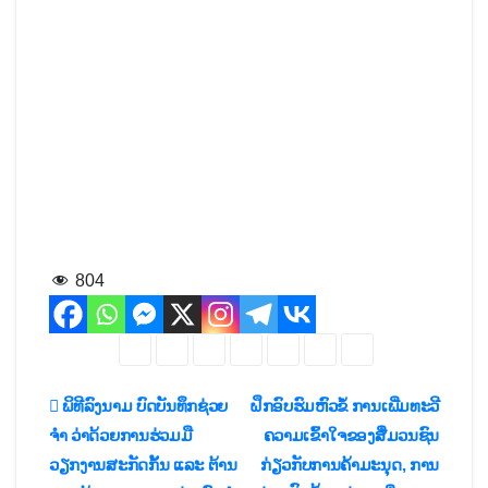
804
ເມ
ພິທີລົງນາມ ບົດບັນທຶກຊ່ວຍ
ຝຶກອົບຮົມຫົວຂໍ້ ການເພີ່ມທະວີ
ຈໍາ ວ່າດ້ວຍການຮ່ວມມື
ຄວາມເຂົ້າໃຈຂອງສື່ມວນຊົນ
ນູນ
ວຽກງານສະກັດກັ້ນ ແລະ ຕ້ານ
ກ່ຽວກັບການຄ້າມະນຸດ, ການ