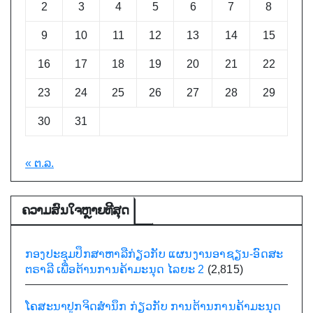
2
3
4
5
6
7
8
9
10
11
12
13
14
15
16
17
18
19
20
21
22
23
24
25
26
27
28
29
30
31
« ຕ.ລ.
ຄວາມສົນໃຈຫຼາຍທີີສຸດ
ກອງປະຊຸມປຶກສາຫາລືກ່ຽວກັບ ແຜນງານອາຊຽນ-ອົດສະ
ຕຣາລີ ເພື່ອຕ້ານການຄ້າມະນຸດ ໄລຍະ 2
(2,815)
ໂຄສະນາປູກຈິດສຳນຶກ ກ່ຽວກັບ ການຕ້ານການຄ້າມະນຸດ