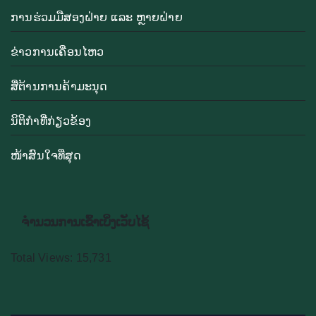
ການຮ່ວມມືສອງຝ່າຍ ແລະ ຫຼາຍຝ່າຍ
ຂ່າວການເຄື່ອນໄຫວ
ສື່ຕ້ານການຄ້າມະນຸດ
ນິຕິກຳທີ່ກ່ຽວຂ້ອງ
ໜ້າສົນໃຈທີ່ສຸດ
ຈຳນວນການເຂົ້າເບິ່ງເວັບໄຊ້
Total Views:
15,731