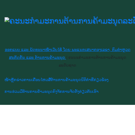
ອອກແບບ ແລະ ພັດທະນາໜ້າເວັບໄຊ້ ໂດຍ ພະແນກເສນາກອງເລຂາ, ກົມຕຳຫຼວດ
ສະກັດກັ້ນ ແລະ ຕ້ານການຄ້າມະນຸດ
|
ຄະນະກຳມະການຕ້ານການຄ້າມະນຸດ
ລະດັບຊາດ
ໜ້າຫຼັກ
ຂ່າວການເຄື່ອນໄຫວ
ສື່ຕ້ານການຄ້າມະນຸດ
ນິຕິກຳທີ່ກ່ຽວຂ້ອງ
ການຮ່ວມມືຕ້ານການຄ້າມະນຸດ
ກົງຈັກການຈັດຕັ້ງ
ກ່ຽວກັບເຮົາ