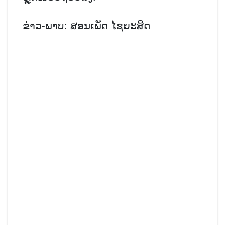
ຂ່າວ-ພາບ: ສອນເພັດ ໄຊຍະສິດ