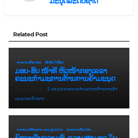
ມະນຸດລະດັບຊາດ
Related Post
ຂ່າວການເຄື່ອນໄຫວ
ໜ້າສົນໃຈທີ່ສຸດ
ມອບ-ຮັບ ໜ້າທີ່ ຫົວໜ້າກອງເລຂາ
ຄະນະກຳມະການຕ້ານການຄ້າມະນຸດ
ລະດັບຊາດ
ສ.ຫ. 15, 2025
ກອງເລຂາຄະນະກຳມະການຕ້ານການຄ້າ
ມະນຸດລະດັບຊາດ
ການຮ່ວມມືສອງຝ່າຍ ແລະ ຫຼາຍຝ່າຍ
ຂ່າວການເຄື່ອນໄຫວ
ຍົກລະດັບຄວາມຮູ້, ຄວາມສາມາດ ໃນ