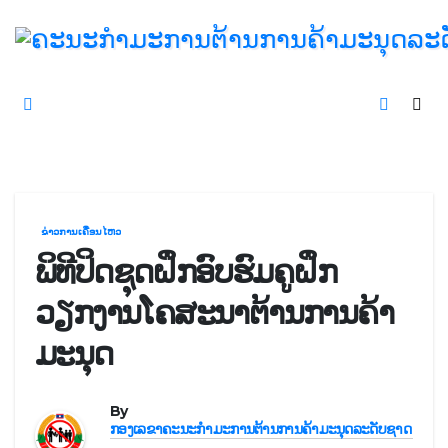
Skip
to
content
ຂ່າວການເຄື່ອນໄຫວ
ພິທີປິດຊຸດຝຶກອົບຮົມຄູຝຶກ
ວຽກງານໂຄສະນາຕ້ານການຄ້າ
ມະນຸດ
By
ກອງເລຂາຄະນະກຳມະການຕ້ານການຄ້າມະນຸດລະດັບຊາດ