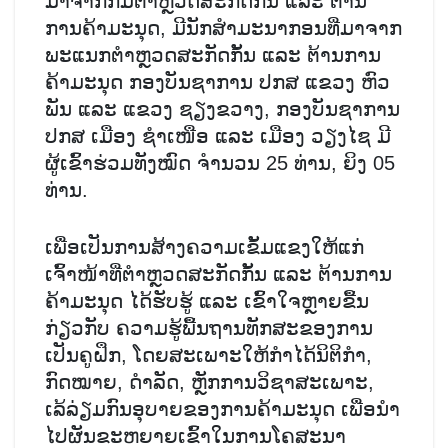
ມາຈາກກົມຕໍາຫຼວດສະກັດກັ້ນ ແລະ ຕ້ານ
ການຄ້າມະນຸດ, ມີນັກສຳມະນາກອນທີ່ມາຈາກ
ພະແນກຕຳຫຼວດສະກັດກັ້ນ ແລະ ຕ້ານການ
ຄ້າມະນຸດ ກອງບັນຊາການ ປກສ ແຂວງ ຫົວ
ພັນ ແລະ ແຂວງ ຊຽງຂວາງ, ກອງບັນຊາການ
ປກສ ເມືອງ ຊໍາເໜືອ ແລະ ເມືອງ ວຽງໄຊ ມີ
ຜູ້ເຂົ້າຮ່ວມທັງໝົດ ຈໍານວນ 25 ທ່ານ, ຍິງ 05
ທ່ານ.
ເພື່ອເປັນການສ້າງຄວາມເຂັ້ມແຂງໃຫ້ແກ່
ເຈົ້າໜ້າທີ່ຕຳຫຼວດສະກັດກັ້ນ ແລະ ຕ້ານການ
ຄ້າມະນຸດ ໄດ້ຮັບຮູ້ ແລະ ເຂົ້າໃຈຫຼາຍຂື້ນ
ກ່ຽວກັບ ຄວາມຮູ້ພື້ນຖານທັກສະຂອງການ
ເປັນຄູຝຶກ, ໂດຍສະເພາະໃຫ້ກໍາໄດ້ນິຕິກໍາ,
ກົດໝາຍ, ດໍາລັດ, ຫຼັກການວິຊາສະເພາະ,
ເລ້ລ່ຽມກົນອຸບາຍຂອງການຄ້າມະນຸດ ເພື່ອນໍາ
ໄປຜັນຂະຫຍາຍເຂົ້າໃນການໂຄສະນາ