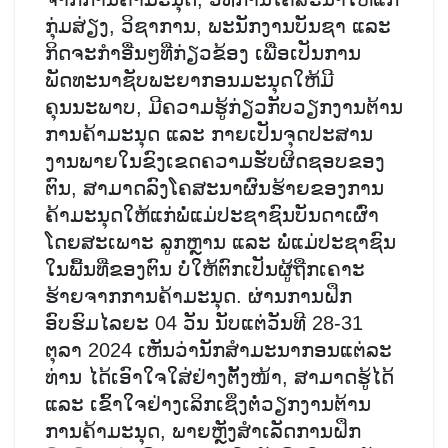
ກຸ່ມສ່ຽງ, ວິຊາການ, ພະນັກງານບັນຊາ ແລະ
ກິດຈະກໍາອື່ນໆທີ່ກ່ຽວຂ້ອງ ເພື່ອເປັນການ
ພັດທະນາຊັບພະຍາກອນມະນຸດໃຫ້ມີ
ຄຸນນະພາບ, ມີຄວາມຮູ້ກ່ຽວກັບວຽກງານຕ້ານ
ການຄ້າມະນຸດ ແລະ ກາຍເປັນຈຸດປະສານ
ງານພາຍໃນຂົງເຂດຄວາມຮັບຜິດຊອບຂອງ
ຕົນ, ສາມາດລົງໂຄສະນາຜົນຮ້າຍຂອງການ
ຄ້າມະນຸດໃຫ້ແກ່ພໍ່ແມ່ປະຊາຊົນບັນດາເຜົ່າ
ໂດຍສະເພາະ ລູກຫຼານ ແລະ ພໍ່ແມ່ປະຊາຊົນ
ໃນພື້ນທີ່ຂອງຕົນ ບໍ່ໃຫ້ຕົກເປັນຜູ້ຖືກເຄາະ
ຮ້າຍຈາກການຄ້າມະນຸດ. ຜ່ານການຝຶກ
ອົບຮົມໄລຍະ 04 ວັນ ນັບແຕ່ວັນທີ 28-31
ຕຸລາ 2024 ເຫັນວ່ານັກສໍາມະນາກອນແຕ່ລະ
ທ່ານ ໄດ້ເອົາໃຈໃສ່ຢ່າງຕັ້ງໜ້າ, ສາມາດຮູ້ໄດ້
ແລະ ເຂົ້າໃຈຢ່າງເລິກເຊິ່ງຕໍ່ວຽກງານຕ້ານ
ການຄ້າມະນຸດ, ພາຍຫຼັງສໍາເລັດການຝຶກ