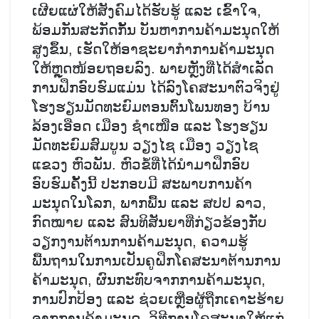
ເຜີຍແຜ່ໃຫ້ສັງຄົມໄດ້ຮັບຮູ້ ແລະ ເຂົ້າໃຈ,
ພ້ອມກັນສະກັດກັ້ນ ບັນຫາການຄ້າມະນຸດໃຫ້
ສູງຂຶ້ນ, ເຮັດໃຫ້ອາຊະຍາກໍາການຄ້າມະນຸດ
ໃຫ້ຫຼຸດໜ້ອຍຖອຍລົງ. ພາຍຫຼັງທີ່ໄດ້ສຳເລັດ
ການຝຶກອົບຮົມແມ່ນ ໄດ້ລົງໂຄສະນາຕົວຈິງຢູ່
ໂຮງຮຽນມັດທະຍົມຕອນຕົ້ນໂພນທອງ ບ້ານ
ລ້ອງເອືອດ ເມືອງ ຊໍາເໜືອ ແລະ ໂຮງຮຽນ
ມັດທະຍົມສົມບູນ ວຽງໄຊ ເມືອງ ວຽງໄຊ
ແຂວງ ຫົວພັນ. ຫົວຂໍ້ທີ່ໄດ້ນໍາມາຝຶກອົບ
ອົບຮົມຄັ້ງນີ້ ປະກອບມີ ສະພາບການຄ້າ
ມະນຸດໃນໂລກ, ພາກພື້ນ ແລະ ສປປ ລາວ,
ກົດໝາຍ ແລະ ສົນທິສັນຍາທີ່ກ່ຽວຂ້ອງກັບ
ວຽກງານຕ້ານການຄ້າມະນຸດ, ຄວາມຮູ້
ພື້ນຖານໃນການເປັນຄູຝຶກໂຄສະນາຕ້ານການ
ຄ້າມະນຸດ, ຜົນກະທົບຈາກການຄ້າມະນຸດ,
ການປົກປ້ອງ ແລະ ຊ່ວຍເຫຼືອຜູ້ຖືກເຄາະຮ້າຍ
ຈາກການຄ້າມະນຸດ, ວິທີການໂຄສະນາໃຫ້ແກ່