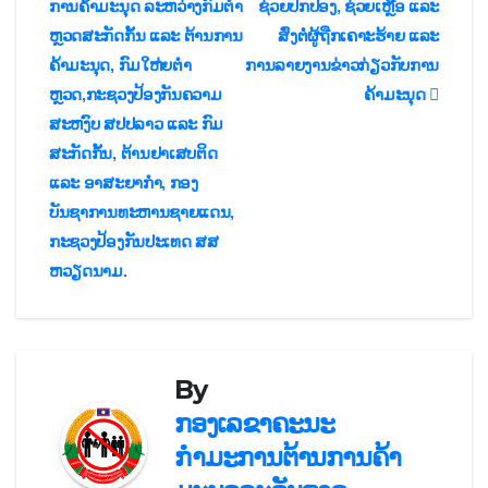
ຳ
ການຄ້າມະນຸດ ລະຫວ່າງກົມຕໍາ
ຊ່ວຍປົກປ້ອງ, ຊ່ວຍເຫຼືອ ແລະ
ຫຼວດສະກັດກັ້ນ ແລະ ຕ້ານການ
ສົ່ງຕໍ່ຜູ້ຖືກເຄາະຮ້າຍ ແລະ
ທາງ
ຄ້າມະນຸດ, ກົມໃຫ່ຍຕໍາ
ການລາຍງານຂ່າວກ່ຽວກັບການ
ບົດຄວາມ
ຫຼວດ,ກະຊວງປ້ອງກັນຄວາມ
ຄ້າມະນຸດ
ສະຫງົບ ສປປລາວ ແລະ ກົມ
ສະກັດກັ້ນ, ຕ້ານຢາເສບຕິດ
ແລະ ອາສະຍາກໍາ, ກອງ
ບັນຊາການທະຫານຊາຍແດນ,
ກະຊວງປ້ອງກັນປະເທດ ສສ
ຫວຽດນາມ.
By
ກອງເລຂາຄະນະ
ກຳມະການຕ້ານການຄ້າ