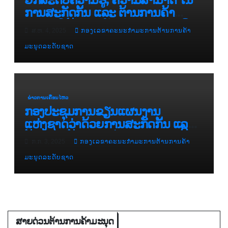
ການສະກັດກັ້ນ ແລະ ຕ້ານການຄ້າ
ມະນຸດ ໃຫ້ແກ່ກຳລັງຕຳຫຼວດປະຊາຊົນ
ສ.ຫ. 4, 2025
ກອງເລຂາຄະນະກຳມະການຕ້ານການຄ້າ
ສປປ ລາວ
ມະນຸດລະດັບຊາດ
ຂ່າວການເຄື່ອນໄຫວ
ກອງປະຊຸມການຂຽນແຜນງານ
ແຫ່ງຊາດວ່າດ້ວຍການສະກັດກັ້ນ ແລະ
ຕ້ານການຄ້າມະນຸດ ໄລຍະ IV ( ແຕ່ປີ
ກ.ກ. 3, 2025
ກອງເລຂາຄະນະກຳມະການຕ້ານການຄ້າ
2026 – 2030 )
ມະນຸດລະດັບຊາດ
ສາຍດ່ວນຕ້ານການຄ້າມະນຸດ