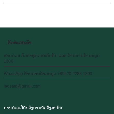
ຕິດຕໍ່ພວກເຮົາ
ສາຍດ່ວນ ກົມຕຳຫຼວດສະກັດກັ້ນ ແລະ ຕ້ານການຄ້າມະນຸດ
1300
WhatsApp ຕ້ານການຄ້າມະນຸດ +85620 2288 1300
laosatd@gmail.com
ການຮ່ວມມືກັບອົງການຈັດຕັ້ງສາກົນ