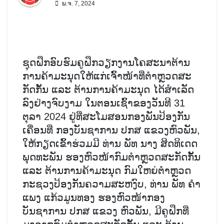
ພ.ຈ. 7, 2024
ຊຸດຝຶກອົບຮົມຄູຝຶກວຽກງານໂຄສະນາຕ້ານ
ການຄ້າມະນຸດໃຫ້ແກ່ເຈົ້າໜ້າທີ່ຕໍາຫຼວດສະ
ກັດກັ້ນ ແລະ ຕ້ານການຄ້າມະນຸດ ໄດ້ສຳເລັດ
ລົງຢ່າງຈົບງາມ ໃນຕອນເຊົ້າຂອງວັນທີ 31
ຕຸລາ 2024 ຢູ່ທີ່ສະໂມສອນກອງພັນປ້ອງກັນ
ເຄື່ອນທີ່ ກອງບັນຊາການ ປກສ ແຂວງຫົວພັນ,
ໃຫ້ກຽດເຂົ້້າຮ່ວມມີ ທ່ານ ພັທ ນາງ ສິດທິເດດ
ພຸດທະພັນ ຮອງຫົວໜ້າກົມຕຳຫຼວດສະກັດກັ້ນ
ແລະ ຕ້ານການຄ້າມະນຸດ ກົມໃຫຍ່ຕຳຫຼວດ
ກະຊວງປ້ອງກັນຄວາມສະຫງົບ, ທ່ານ ພັທ ຄຳ
ແພງ ແກ້ວມູນທອງ ຮອງຫົວໜ້າກອງ
ບັນຊາການ ປກສ ແຂວງ ຫົວພັນ, ມີຄູຝຶກທີ່