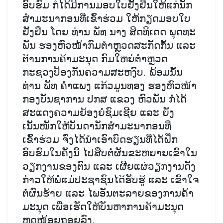
ອົບຮົມ ກໍໄດ້ມີການມອບໃບຢັ້ງຢືນໃຫ້ແກ່ນັກ
ສໍາມະນາກອນທີ່ເຂົ້າຮ່ວມ ໃຫ້ກຽດມອບໃບ
ຢັ້ງຢືນ ໂດຍ ທ່ານ ພັທ ນາງ ສິດທິເດດ ພຸດທະ
ພັນ ຮອງຫົວໜ້າກົມຕຳຫຼວດສະກັດກັ້ນ ແລະ
ຕ້ານການຄ້າມະນຸດ ກົມໃຫຍ່ຕຳຫຼວດ
ກະຊວງປ້ອງກັນຄວາມສະຫງົບ. ພ້ອມນັ້ນ
ທ່ານ ພັທ ຄຳແພງ ແກ້ວມູນທອງ ຮອງຫົວໜ້າ
ກອງບັນຊາການ ປກສ ແຂວງ ຫົວພັນ ກໍໄດ້
ສະແດງຄວາມຍ້ອງຍໍຊົມເຊີຍ ແລະ ຍັງ
ເນັ້ນໜັກໃຫ້ບັນດານັກສໍາມະນາກອນທີ່
ເຂົ້າຮ່ວມ ຈົ່ງໄດ້ນໍາເອົາບົດຮຽນທີ່ໄດ້ຝຶກ
ອົບຮົມໃນຄັ້ງນີ້ ໄປສືບຕໍ່ຜັນຂະຫຍາຍເຂົ້າໃນ
ວຽກງານຂອງຕົນ ແລະ ເຜີຍແຜ່ວຽກງານດັ່ງ
ກ່າວໃຫ້ພໍ່ແມ່ປະຊາຊົນໄດ້ຮັບຮູ້ ແລະ ເຂົ້າໃຈ
ຕໍ່ຜົນຮ້າຍ ແລະ ໄພອັນຕະລາຍຂອງການຄ້າ
ມະນຸດ ເພື່ອເຮັດໃຫ້ບັນຫາການຄ້າມະນຸດ
ຫຼຸດໜ້ອຍຖອຍລົງ.