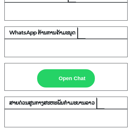
WhatsApp ຕ້ານການຄ້າມະນຸດ
Open Chat
ສາຍດ່ວນສູນກາງສະຫະພັນກຳມະບານລາວ