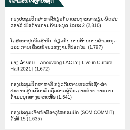
ຄວາມສົນໃຈຫຼາຍທີີສຸດ
ກອງປະຊຸມປຶກສາຫາລືກ່ຽວກັບ ແຜນງານອາຊຽນ-ອົດສະ
ຕຣາລີ ເພື່ອຕ້ານການຄ້າມະນຸດ ໄລຍະ 2
(2,810)
ໂຄສະນາປູກຈິດສຳນຶກ ກ່ຽວກັບ ການຕ້ານການຄ້າມະນຸດ
ແລະ ການເຄື່ອນຍ້າຍແຮງງານທີ່ປອດໄພ.
(1,797)
ນາງ ລຳພອນ – Anouvong LAOLY | Live in Culture
Hall 2021 |
(1,672)
ກອງປະຊຸມປຶກສາຫາລື ກ່ຽວກັບການສະເໜີເຊົ່າ-ສໍາ
ປະທານ ສູນເຮືອນພັກຊົ່ວຄາວຜູ້ຖືກເຄາະຮ້າຍ ຈາກການ
ຄ້າມະນຸດທາງພາກເໜືອ
(1,641)
ກອງປະຊຸມເຈົ້າໜ້າທີ່ອາວຸໂສຄອມມິດ (SOM COMMIT)
ຄັ້ງທີ 15
(1,635)