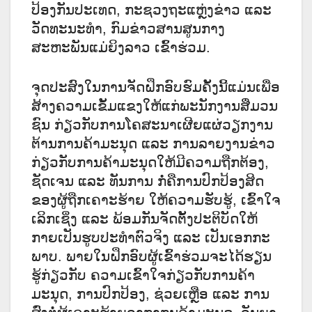
ປ້ອງກັນປະເທດ, ກະຊວງຖະແຫຼ່ງຂ່າວ ແລະ
ວັດທະນະທໍາ, ກົມຂ່າວສານສູນກາງ
ສະຫະພັນແມ່ຍິງລາວ ເຂົ້າຮ່ວມ.
ຈຸດປະສົງໃນການຈັດຝຶກອົບຮົມຄັ້ງນີ້ແມ່ນເພື່ອ
ສ້າງຄວາມເຂັ້ມແຂງໃຫ້ແກ່ພະນັກງານສື່ມວນ
ຊົນ ກ່ຽວກັບການໂຄສະນາເຜີຍແຜ່ວຽກງານ
ຕ້ານການຄ້າມະນຸດ ແລະ ການລາຍງານຂ່າວ
ກ່ຽວກັບການຄ້າມະນຸດໃຫ້ມີຄວາມຖືກຕ້ອງ,
ຊັດເຈນ ແລະ ທັນການ ກໍ່ຄືການປົກປ້ອງສິດ
ຂອງຜູ້ຖືກເຄາະຮ້າຍ ໃຫ້ຄວາມຮັບຮູ້, ເຂົ້າໃຈ
ເລິກເຊິ່ງ ແລະ ພ້ອມກັນຈັດຕັ້ງປະຕິບັດໃຫ້
ກາຍເປັນຮູບປະທໍາຕົວຈິງ ແລະ ເປັນເອກກະ
ພາບ. ພາຍໃນຝຶກອົບຜູ້ເຂົ້າຮ່ວມຈະໄດ້ຮຽນ
ຮູ້ກ່ຽວກັບ ຄວາມເຂົ້າໃຈກ່ຽວກັບການຄ້າ
ມະນຸດ, ການປົກປ້ອງ, ຊ່ວຍເຫຼືອ ແລະ ການ