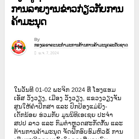
ການລາຍງານຂ່າວກ່ຽວກັບການ
ຄ້າມະນຸດ
By
ກອງເລຂາຄະນະກຳມະການຕ້ານການຄ້າມະນຸດລະດັບຊາດ
ພ.ຈ. 7, 2024
ໃນວັນທີ 01-02 ພະຈິກ 2024 ທີ່ ໂຮງແຮມ
ເອັສ ວັງວຽງ, ເມືອງ ວັງວຽງ, ແຂວງວຽງຈັນ
ສູນໃຫ້ຄໍາປຶກສາ ແລະ ປົກປ້ອງແມ່ຍິງ-
ເດັກນ້ອຍ ຮ່ວມກັບ ມູນນິທິເອເຊຍ ປະຈໍາ
ສປປ ລາວ ແລະ ກົມຕໍາຫຼວດສະກັດກັ້ນ ແລະ
ຕ້ານການຄ້າມະນຸດ ຈັດຝຶກອົບຮົມຫົວຂໍ້
ການ