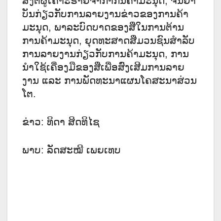
ສົ່ງຕໍ່ຜູ້ເຄາະຮ້າຍຈາກາກນຄ້າມະນຸດ, ຈັນຍາ
ບັນກ່ຽວກັບການລາຍງານຂ່າວຂອງການຄ້າ
ມະນຸດ, ພາລະບົດບາດຂອງສື່ໃນການຕ້ານ
ການຄ້າມະນຸດ, ຍຸດທະສາດສື່ມວນຊົນສໍາລັບ
ການລາຍງານກ່ຽວກັບການຄ້າມະນຸດ, ການ
ນໍາໃຊ້ເຄື່ອງມືຂອງສື່ເພື່ອສົ່ງເສີມການລາຍ
ງານ ແລະ ການພັດທະນາແຜນໂຄສະນາສ່ວນ
ໂຕ.
ຂ່າວ: ທິດາ ສິດທິໄຊ
ພາບ: ລັດສະໝີ ເພຍເທບ