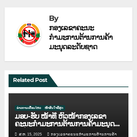
By
ກອງເລຂາຄະນະ
ກຳມະການຕ້ານການຄ້າ
ມະນຸດລະດັບຊາດ
Related Post
ຂ່າວການເຄື່ອນໄຫວ
ໜ້າສົນໃຈທີ່ສຸດ
ມອບ-ຮັບ ໜ້າທີ່ ຫົວໜ້າກອງເລຂາ
ຄະນະກຳມະການຕ້ານການຄ້າມະນຸດ
ລະດັບຊາດ
ສ.ຫ. 15, 2025
ກອງເລຂາຄະນະກຳມະການຕ້ານການຄ້າ