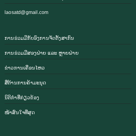
laosatd@gmail.com
ການຮ່ວມມືກັບອົງການຈັດຕັ້ງສາກົນ
ການຮ່ວມມືສອງຝ່າຍ ແລະ ຫຼາຍຝ່າຍ
ຂ່າວການເຄື່ອນໄຫວ
ສື່ຕ້ານການຄ້າມະນຸດ
ນິຕິກຳທີ່ກ່ຽວຂ້ອງ
ໜ້າສົນໃຈທີ່ສຸດ