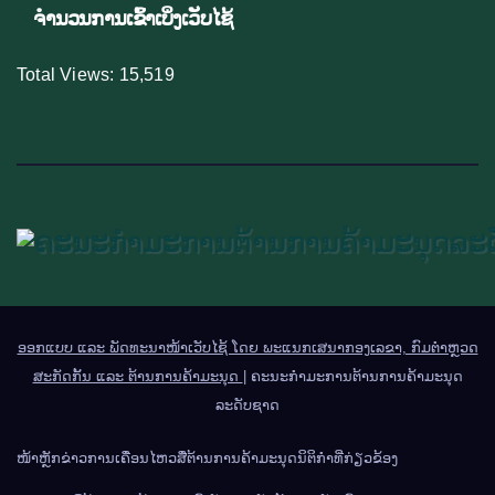
ຈຳນວນການເຂົ້າເບິ່ງເວັບໄຊ້
Total Views:
15,519
ອອກແບບ ແລະ ພັດທະນາໜ້າເວັບໄຊ້ ໂດຍ ພະແນກເສນາກອງເລຂາ, ກົມຕຳຫຼວດ
ສະກັດກັ້ນ ແລະ ຕ້ານການຄ້າມະນຸດ
|
ຄະນະກຳມະການຕ້ານການຄ້າມະນຸດ
ລະດັບຊາດ
ໜ້າຫຼັກ
ຂ່າວການເຄື່ອນໄຫວ
ສື່ຕ້ານການຄ້າມະນຸດ
ນິຕິກຳທີ່ກ່ຽວຂ້ອງ