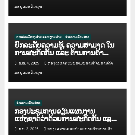
ມະນຸດລະດັບຊາດ
ການຮ່ວມມືສອງຝ່າຍ ແລະ ຫຼາຍຝ່າຍ
ຂ່າວການເຄື່ອນໄຫວ
ຍົກລະດັບຄວາມຮູ້, ຄວາມສາມາດ ໃນ
ການສະກັດກັ້ນ ແລະ ຕ້ານການຄ້າ
ມະນຸດ ໃຫ້ແກ່ກຳລັງຕຳຫຼວດປະຊາຊົນ
ສ.ຫ. 4, 2025
ກອງເລຂາຄະນະກຳມະການຕ້ານການຄ້າ
ສປປ ລາວ
ມະນຸດລະດັບຊາດ
ຂ່າວການເຄື່ອນໄຫວ
ກອງປະຊຸມການຂຽນແຜນງານ
ແຫ່ງຊາດວ່າດ້ວຍການສະກັດກັ້ນ ແລະ
ຕ້ານການຄ້າມະນຸດ ໄລຍະ IV ( ແຕ່ປີ
ກ.ກ. 3, 2025
ກອງເລຂາຄະນະກຳມະການຕ້ານການຄ້າ
2026 – 2030 )