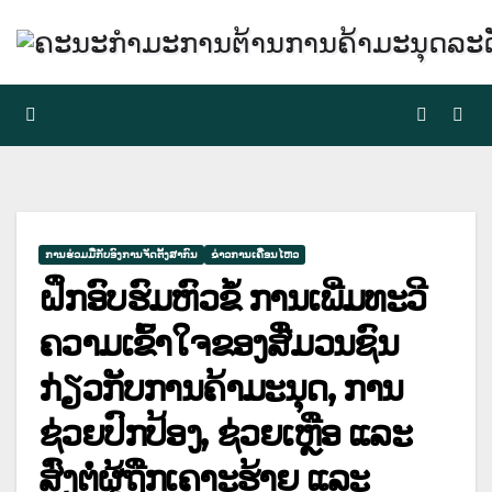
Skip
to
content
ການຮ່ວມມືກັບອົງການຈັດຕັ້ງສາກົນ
ຂ່າວການເຄື່ອນໄຫວ
ຝຶກອົບຮົມຫົວຂໍ້ ການເພີ່ມທະວີ
ຄວາມເຂົ້າໃຈຂອງສື່ມວນຊົນ
ກ່ຽວກັບການຄ້າມະນຸດ, ການ
ຊ່ວຍປົກປ້ອງ, ຊ່ວຍເຫຼືອ ແລະ
ສົ່ງຕໍ່ຜູ້ຖືກເຄາະຮ້າຍ ແລະ