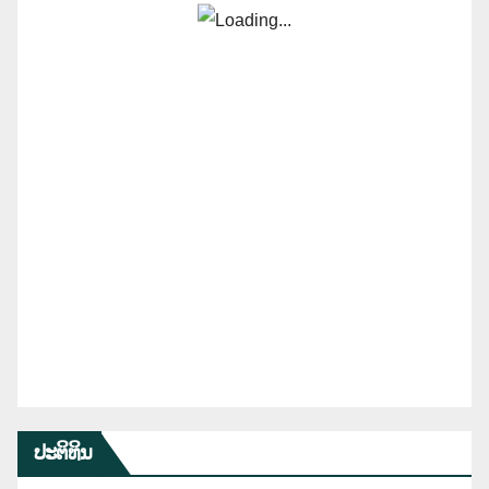
ປະຕິທິນ