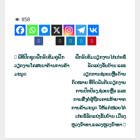
858
ເມ
ພິທີປິດຊຸດຝຶກອົບຮົມຄູຝຶກ
ຝຶກອົບຮົມວຽກງານໄກ່ເກ່ຍຂໍ້
ວຽກງານໂຄສະນາຕ້ານການຄ້າ
ຂັດແຍ່ງຂັ້ນບ້ານ ແລະ
ນູນ
ມະນຸດ
ວຽກການຊ່ວຍເຫຼືອດ້ານ
ຳ
ກົດໝາຍ ທີ່ຕິດພັນກັບວຽກງານ
ການປົກປ້ອງ,ຊ່ວຍເຫຼືອ ແລະ
ທາງ
ການສົ່ງຕໍ່ຜູ້ຖືກເຄາະຮ້າຍຈາກ
ບົດຄວາມ
ການຄ້າມະນຸດ ໃຫ້ແກ່ໜ່ວຍໄກ່
ເກ່ຍຂໍ້ຂັດແຍ່ງຂັ້ນບ້ານ ເມືອງ
ຫຼວງນໍ້າທາ,ແຂວງຫຼວງນໍ້າທາ