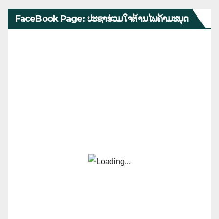
FaceBook Page: ປະຊາຮ່ວມໃຈຕ້ານໄພຄ້າມະນຸດ