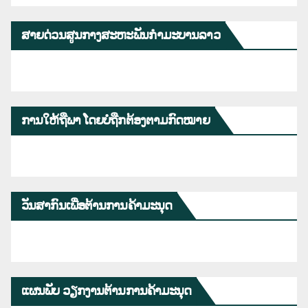
ສາຍດ່ວນສູນກາງສະຫະພັນກຳມະບານລາວ
ການໃຫ້ຖືພາ ໂດຍບໍ່ຖືກຕ້ອງຕາມກົດໝາຍ
ວັນສາກົນເພື່ອຕ້ານການຄ້າມະນຸດ
ແຜນພັບ ວຽກງານຕ້ານການຄ້າມະນຸດ