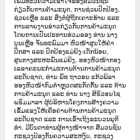
ເພີ່ມທະວີຄວາມເຂົ້າໃຈຂອງສື່ມວນຊົນ
ກ່ຽວກັບການຄ້າມະນຸດ, ການຊ່ວຍປົກປ້ອງ,
ຊ່ວຍເຫຼືອ ແລະ ສົ່ງຕໍ່ຜູ້ຖືກເຄາະຮ້າຍ ແລະ
ການລາຍງານຂ່າວກ່ຽວກັບການຄ້າມະນຸດ
ໂດຍການເປັນປະທານຮ່ວມຂອງ ທ່ານ ນາງ
ບຸນເຫຼືອ ຈັນທະພົມມາ ຫົວໜ້າສູນໃຫ້ຄໍາ
ປຶກສາ ແລະ ປົກປ້ອງແມ່ຍິງ-ເດັກນ້ອຍ,
ສູນກາງສະຫະພັນແມ່ຍິງ, ຮອງຫົວໜ້າກອງ
ເລຂາຄະນະກໍາມະການຕ້ານການຄ້າມະນຸດ
ລະດັບຊາດ, ທ່ານ ພັທ ຖາວອນ ແກ້ວພິລາ
ຮອງຫົວໜ້າກົມຕໍາຫຼວດສະກັດກັ້ນ ແລະ ຕ້ານ
ການຄ້າມະນຸດ ແລະ ທ່ານ ນາງ ສິຣິວອນໄຊ
ພຣົມມາລາ ຜູ້ບໍລິຫານໂຄງການສ້າງຄວາມ
ເຂັ້ມແຂງໃຫ້ເຄືອຄ່າຍຕ້ານການຄ້າມະນຸດ
ລະດັບຊາດ ແລະ ການເຂົ້າເຖິງຂະບວນຍຸຕິ
ທໍາ. ມີບັນດາທ່ານຜູ້ຕາງໜ້າຈາກ ສື່ມວນຊົນ
ກະຊວງປ້ອງກັນຄວາມສະຫງົບ, ກະຊວງ