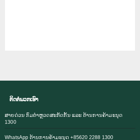
ຕິດຕໍ່ພວກເຮົາ
ສາຍດ່ວນ ກົມຕຳຫຼວດສະກັດກັ້ນ ແລະ ຕ້ານການຄ້າມະນຸດ
1300
WhatsApp ຕ້ານການຄ້າມະນຸດ +85620 2288 1300