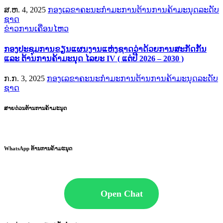
ສ.ຫ. 4, 2025
ກອງເລຂາຄະນະກຳມະການຕ້ານການຄ້າມະນຸດລະດັບ
ຊາດ
ຂ່າວການເຄື່ອນໄຫວ
ກອງປະຊຸມການຂຽນແຜນງານແຫ່ງຊາດວ່າດ້ວຍການສະກັດກັ້ນ
ແລະ ຕ້ານການຄ້າມະນຸດ ໄລຍະ IV ( ແຕ່ປີ 2026 – 2030 )
ກ.ກ. 3, 2025
ກອງເລຂາຄະນະກຳມະການຕ້ານການຄ້າມະນຸດລະດັບ
ຊາດ
ສາຍດ່ວນຕ້ານການຄ້າມະນຸດ
WhatsApp ຕ້ານການຄ້າມະນຸດ
Open Chat