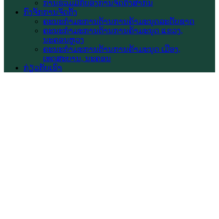
ການຮ່ວມມືກັບອົງການຈັດຕັ້ງສາກົນ
ກົງຈັກການຈັດຕັ້ງ
ຄະນະກຳມະການຕ້ານການຄ້າມະນຸດລະດັບຊາດ
ຄະນະກຳມະການຕ້ານການຄ້າມະນຸດ ແຂວງ,
ນະຄອນຫຼວງ
ຄະນະກຳມະການຕ້ານການຄ້າມະນຸດ ເມືອງ,
ເທດສະບານ, ນະຄອນ
ກ່ຽວກັບເຮົາ