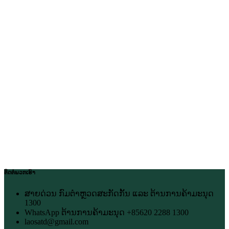
ຕິດຕໍ່ພວກເຮົາ
ສາຍດ່ວນ ກົມຕຳຫຼວດສະກັດກັ້ນ ແລະ ຕ້ານການຄ້າມະນຸດ
1300
WhatsApp ຕ້ານການຄ້າມະນຸດ +85620 2288 1300
laosatd@gmail.com