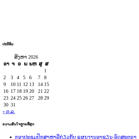
ປະຕິທິນ
ສິງຫາ 2026
ອາ
ຈ
ອ
ພ
ພຫ
ສຸ
ສ
1
2
3
4
5
6
7
8
9
10
11
12
13
14
15
16
17
18
19
20
21
22
23
24
25
26
27
28
29
30
31
« ຕ.ລ.
ຄວາມສົນໃຈຫຼາຍທີີສຸດ
ກອງປະຊຸມປຶກສາຫາລືກ່ຽວກັບ ແຜນງານອາຊຽນ-ອົດສະຕຣາ