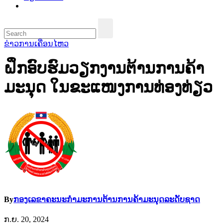
ຂ່າວການເຄື່ອນໄຫວ
ຝຶກອົບຮົມວຽກງານຕ້ານການຄ້າ
ມະນຸດ ໃນຂະແໜງການທ່ອງທ່ຽວ
By
ກອງເລຂາຄະນະກຳມະການຕ້ານການຄ້າມະນຸດລະດັບຊາດ
ກ.ຍ. 20, 2024