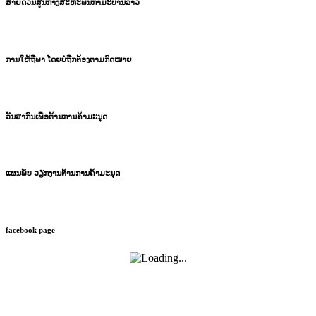
ສາຍດ່ວນສູນກາງສະຫະພັນກຳມະບານລາວ
ການໃຫ້ຖືພາ ໂດຍບໍ່ຖືກຕ້ອງຕາມກົດໝາຍ
ວັນສາກົນເພື່ອຕ້ານການຄ້າມະນຸດ
ແຜນພັບ ວຽກງານຕ້ານການຄ້າມະນຸດ
facebook page