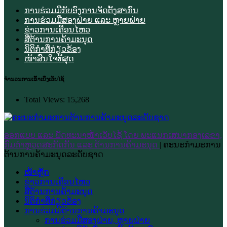
ການຮ່ວມມືກັບອົງການຈັດຕັ້ງສາກົນ
ການຮ່ວມມືສອງຝ່າຍ ແລະ ຫຼາຍຝ່າຍ
ຂ່າວການເຄື່ອນໄຫວ
ສື່ຕ້ານການຄ້າມະນຸດ
ນິຕິກຳທີ່ກ່ຽວຂ້ອງ
ໜ້າສົນໃຈທີ່ສຸດ
ຈຳນວນການເຂົ້າເບິ່ງເວັບໄຊ້
Total Views:
15,268
ອອກແບບ ແລະ ພັດທະນາໜ້າເວັບໄຊ້ ໂດຍ ພະແນກເສນາກອງເລຂາ,
ກົມຕຳຫຼວດສະກັດກັ້ນ ແລະ ຕ້ານການຄ້າມະນຸດ
|
ຄະນະກຳມະການ
ຕ້ານການຄ້າມະນຸດລະດັບຊາດ
ໜ້າຫຼັກ
ຂ່າວການເຄື່ອນໄຫວ
ສື່ຕ້ານການຄ້າມະນຸດ
ນິຕິກຳທີ່ກ່ຽວຂ້ອງ
ການຮ່ວມມືຕ້ານການຄ້າມະນຸດ
ການຮ່ວມມືສອງຝ່າຍ, ຫຼາຍຝ່າຍ