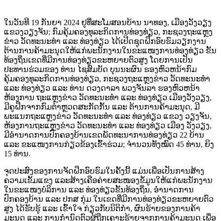
ໃນວັນທີ 19 ກັນຍາ 2024 ຢູທີ່ສະໂມສອນບ້ານ ນາທອງ, ເມືອງວັງວຽງ
ແຂວງວຽງຈັນ; ກົມຄຸ້ມຄອງທຸລະກິດການທ່ອງທ່ຽວ, ກະຊວງຖະແຫຼງ
ຂ່າວ ວັດທະນະທຳ ແລະ ທ່ອງທ່ຽວ ໄດ້ເປີດຊຸດຝຶກອົບຮົມວຽກງານ
ຕ້ານການຄ້າມະນຸດໃຫ້ແກ່ພະນັກງານໃນຂະແໜງການທ່ອງທ່ຽວ ຂັ້ນ
ທ້ອງຖິ່ນເຂດທີ່ມີການທ່ອງທ່ຽວຂະຫຍາຍຕົວສູງ ໂດຍການເປັນ
ປະທານຮ່ວມຂອງ ທ່ານ ໄຊສົມບັດ ບຸນນະຜົນ ຮອງຫົວຫນ້າກົມ
ຄຸ້ມຄອງທຸລະກິດການທ່ອງທ່ຽວ,
ກະຊວງຖະແຫຼງຂ່າວ ວັດທະນະທຳ
ແລະ ທ່ອງທ່ຽວ ແລະ ທ່ານ ດວງດາລາ ພວງຈັນລາ ຮອງຫົວຫນ້າ
ຫ້ອງການ ຖະແຫຼງຂ່າວ ວັດທະນະທຳ ແລະ ທ່ອງທ່ຽວ ເມືອງວັງວຽງ,
ມີຄູຝຶກຈາກກົມຕໍາຫຼວດສະກັດກັ້ນ ແລະ ຕ້ານການຄ້າມະນຸດ, ມີ
ພະແນກຖະແຫຼງຂ່າວ ວັດທະນະທຳ ແລະ ທ່ອງທ່ຽວ ແຂວງ ວຽງຈັນ,
ຫ້ອງການຖະແຫຼງຂ່າວ ວັດທະນະທຳ ແລະ ທ່ອງທ່ຽວ ເມືອງ ວັງວຽງ,
ມີອໍານາດການປົກຄອງບ້ານເຂດພັດທະນາການທ່ອງທ່ຽວ 22 ບ້ານ
ແລະ ຂະແໜງການກ່ຽວຂ້ອງເຂົ້າຮ່ວມ; ຈໍານວນທັງໝົດ 45 ທ່ານ, ຍິງ
15 ທ່ານ.
ຈຸດປະສົງຂອງການຈັດຝຶກອົບຮົມໃນຄັ້ງນີ້ ແມ່ນເພື່ອເປັນການສ້າງ
ຄວາມເຂັ້ມແຂງ ແລະສ້າງເຄືອຄ່າຍສະໜອງຂໍ້ມູນໃຫ້ແກ່ພະນັກງານ
ໃນຂະແໜງບໍລິການ ແລະ ທ່ອງທ່ຽວຂັ້ນທ້ອງຖິ່ນ, ອໍານາດການ
ປົກຄອງບ້ານ ແລະ ປກສ ກຸ່ມ ໃນເຂດທີ່ມີການທ່ອງທ່ຽວຂະຫຍາຍຕົວ
ສູງ ໄດ້ຮັບຮູ້ ແລະ ເຂົ້າໃຈ ກ່ຽວກັບນິຕິກຳ, ຜົນຮ້າຍຂອງການຄ້າ
ມະນຸດ ແລະ ການກຳນົດຕົວຜູ້ຖືກເຄາະຮ້າຍຈາກການຄ້າມະນຸດ ເພື່ອ