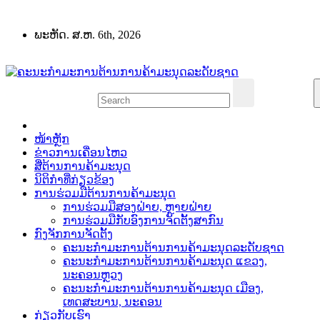
Skip
to
ພະຫັດ. ສ.ຫ. 6th, 2026
content
ໜ້າຫຼັກ
ຂ່າວການເຄື່ອນໄຫວ
ສື່ຕ້ານການຄ້າມະນຸດ
ນິຕິກຳທີ່ກ່ຽວຂ້ອງ
ການຮ່ວມມືຕ້ານການຄ້າມະນຸດ
ການຮ່ວມມືສອງຝ່າຍ, ຫຼາຍຝ່າຍ
ການຮ່ວມມືກັບອົງການຈັດຕັ້ງສາກົນ
ກົງຈັກການຈັດຕັ້ງ
ຄະນະກຳມະການຕ້ານການຄ້າມະນຸດລະດັບຊາດ
ຄະນະກຳມະການຕ້ານການຄ້າມະນຸດ ແຂວງ,
ນະຄອນຫຼວງ
ຄະນະກຳມະການຕ້ານການຄ້າມະນຸດ ເມືອງ,
ເທດສະບານ, ນະຄອນ
ກ່ຽວກັບເຮົາ