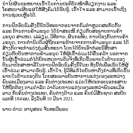
ນໍາໄປຜັນຂະຫຍາຍເຂົ້າໃນການປະຕິບັດໜ້າທີ່ວຽກງານ ແລະ
ໂຄສະນາເຜີຍແຜ່ໃຫ້ສັງຄົມໄດ້ຮັບຮູ້, ເຂົ້າໃຈ ແລະ ສາມາດເຂົ້າເຖິງ
ການຊ່ວຍເຫຼືອໄດ້.
ການຝຶກອົບຮົມຄັ້ງນີ້ນັກວິທະຍາກອນຈາກກົມຕຳຫຼວດສະກັດກັ້ນ
ແລະ ຕ້ານການຄ້າມະນຸດ ໄດ້ນຳສະເໜີ ກ່ຽວກັບສະພາບການຄ້າ
ມະນຸດ ສາເຫດ, ເລ່ລ່ຽມ, ວິທີການ, ຜົນກະທົບ, ການປ້ອງກັນການຄ້າ
ມະນຸດ, ການກຳນົດຕົວຜູ້ຖືກເຄາະຮ້າຍຈາກການຄ້າມະນຸດ ແລະ ໄດ້
ສ້າງກິດຈະກຳແບ່ງກຸ່ມສົນທະນາ ໂດຍໄດ້ຍົກເອົາກໍລະນີສຶກສາ
ກ່ຽວກັບບັນຫາການຄ້າມະນຸດ ໃຫ້ຜູ້ເຂົ້າຮ່ວມໄດ້ຄົ້ນຄວ້າ ນອກຈາກ
ນັ້ນຜູ້ເຂົ້າຮ່ວມກໍ່ໄດ້ຍົກເຫດການຕົວຈິງທີ່ເກີດຂຶ້ນພາຍໃນບ້ານຂອງ
ຕົນມາປຶກສາຫາລືໃນການຝຶກອົບຮົມຄັ້ງນີ້ດ້ວຍ ທັງນີ້ກໍເພື່ອເຮັດໃຫ້ຜູ້
ເຂົ້າຮ່ວມ ສາມາດຮັບຮູ້, ເຂົ້າໃຈ, ຮູ້ວິທີແກ້ໄຂບັນຫາດັ່ງກ່າວທີ່ເກີດຂຶ້ນ
ພາຍໃນບ້ານຂອງຕົນ ໂດຍສະເພາະບັນຫາການແຕ່ງດອງລະຫວ່າງ
ພົນລະເມືອງລາວ ແລະ ຄົນຕ່າງປະເທດ ແມ່ນໃຫ້ປະກອບເອກະສານ
ໃຫ້ຖືກຕ້ອງ ຕາມດຳລັດ ວ່າດ້ວຍການແຕ່ງດອງລະຫວ່າພົນລະເມືອ
ລາວ ກັບຄົນຕ່າງປະເທດ, ຄົນຕ່າງດ້າວ ແລະ ຄົນບໍ່ມີສັນຊາດ ສະບັບ
ເລກທີ 184/ລບ, ລົງວັນທີ 10 ມີນາ 2021.
ພາບ-ຂ່າວ: ອານຸສອນ ຈັນທະວີພອນ