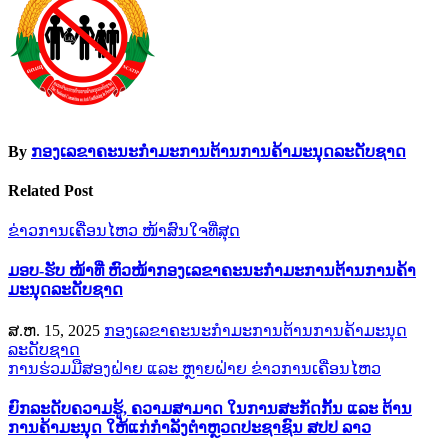
ບົດຄວາມ
By
ກອງເລຂາຄະນະກຳມະການຕ້ານການຄ້າມະນຸດລະດັບຊາດ
Related Post
ຂ່າວການເຄື່ອນໄຫວ
ໜ້າສົນໃຈທີ່ສຸດ
ມອບ-ຮັບ ໜ້າທີ່ ຫົວໜ້າກອງເລຂາຄະນະກຳມະການຕ້ານການຄ້າ
ມະນຸດລະດັບຊາດ
ສ.ຫ. 15, 2025
ກອງເລຂາຄະນະກຳມະການຕ້ານການຄ້າມະນຸດ
ລະດັບຊາດ
ການຮ່ວມມືສອງຝ່າຍ ແລະ ຫຼາຍຝ່າຍ
ຂ່າວການເຄື່ອນໄຫວ
ຍົກລະດັບຄວາມຮູ້, ຄວາມສາມາດ ໃນການສະກັດກັ້ນ ແລະ ຕ້ານ
ການຄ້າມະນຸດ ໃຫ້ແກ່ກຳລັງຕຳຫຼວດປະຊາຊົນ ສປປ ລາວ