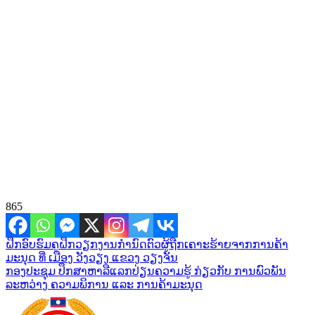
865
ເມ
ຝຶກອົບຮົມຄູຝຶກວຽກງານກໍານົດຕົວຜູ້ຖືກເຄາະຮ້າຍຈາກການຄ້າ
ມະນຸດ ທີ່ ເມືອງ ວັງວຽງ ແຂວງ ວຽງຈັນ
ນູນ
ກອງປະຊຸມ ປຶກສາຫາລືແລກປ່ຽນຄວາມຮູ້ ກ່ຽວກັບ ການພົວພັນ
ຳ
ລະຫວ່າງ ຄວາມພິການ ແລະ ການຄ້າມະນຸດ
ທາງ