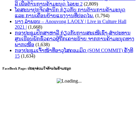
ລີ ເພື່ອຕ້ານການຄ້າມະນຸດ ໄລຍະ 2
(2,809)
ໂຄສະນາປູກຈິດສຳນຶກ ກ່ຽວກັບ ການຕ້ານການຄ້າມະນຸດ
ແລະ ການເຄື່ອນຍ້າຍແຮງງານທີ່ປອດໄພ.
(1,794)
ນາງ ລຳພອນ – Anouvong LAOLY | Live in Culture Hall
2021 |
(1,668)
ກອງປະຊຸມປຶກສາຫາລື ກ່ຽວກັບການສະເໜີເຊົ່າ-ສໍາປະທານ
ສູນເຮືອນພັກຊົ່ວຄາວຜູ້ຖືກເຄາະຮ້າຍ ຈາກການຄ້າມະນຸດທາງ
ພາກເໜືອ
(1,638)
ກອງປະຊຸມເຈົ້າໜ້າທີ່ອາວຸໂສຄອມມິດ (SOM COMMIT) ຄັ້ງທີ
15
(1,634)
FaceBook Page: ປະຊາຮ່ວມໃຈຕ້ານໄພຄ້າມະນຸດ