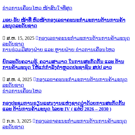
ຂ່າວການເຄື່ອນໄຫວ
ໜ້າສົນໃຈທີ່ສຸດ
ມອບ-ຮັບ ໜ້າທີ່ ຫົວໜ້າກອງເລຂາຄະນະກຳມະການຕ້ານການຄ້າ
ມະນຸດລະດັບຊາດ
ສ.ຫ. 15, 2025
ກອງເລຂາຄະນະກຳມະການຕ້ານການຄ້າມະນຸດ
ລະດັບຊາດ
ການຮ່ວມມືສອງຝ່າຍ ແລະ ຫຼາຍຝ່າຍ
ຂ່າວການເຄື່ອນໄຫວ
ຍົກລະດັບຄວາມຮູ້, ຄວາມສາມາດ ໃນການສະກັດກັ້ນ ແລະ ຕ້ານ
ການຄ້າມະນຸດ ໃຫ້ແກ່ກຳລັງຕຳຫຼວດປະຊາຊົນ ສປປ ລາວ
ສ.ຫ. 4, 2025
ກອງເລຂາຄະນະກຳມະການຕ້ານການຄ້າມະນຸດ
ລະດັບຊາດ
ຂ່າວການເຄື່ອນໄຫວ
ກອງປະຊຸມການຂຽນແຜນງານແຫ່ງຊາດວ່າດ້ວຍການສະກັດກັ້ນ
ແລະ ຕ້ານການຄ້າມະນຸດ ໄລຍະ IV ( ແຕ່ປີ 2026 – 2030 )
ກ.ກ. 3, 2025
ກອງເລຂາຄະນະກຳມະການຕ້ານການຄ້າມະນຸດ
ລະດັບຊາດ