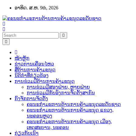
Skip
ອາທິດ. ສ.ຫ. 9th, 2026
to
content
ໜ້າຫຼັກ
ຂ່າວການເຄື່ອນໄຫວ
ສື່ຕ້ານການຄ້າມະນຸດ
ນິຕິກຳທີ່ກ່ຽວຂ້ອງ
ການຮ່ວມມືຕ້ານການຄ້າມະນຸດ
ການຮ່ວມມືສອງຝ່າຍ, ຫຼາຍຝ່າຍ
ການຮ່ວມມືກັບອົງການຈັດຕັ້ງສາກົນ
ກົງຈັກການຈັດຕັ້ງ
ຄະນະກຳມະການຕ້ານການຄ້າມະນຸດລະດັບຊາດ
ຄະນະກຳມະການຕ້ານການຄ້າມະນຸດ ແຂວງ,
ນະຄອນຫຼວງ
ຄະນະກຳມະການຕ້ານການຄ້າມະນຸດ ເມືອງ,
ເທດສະບານ, ນະຄອນ
ກ່ຽວກັບເຮົາ