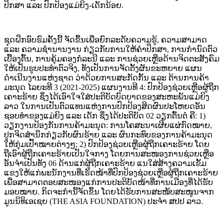
ປຶກສາ ແລະ ປົກປ້ອງແມ່ຍິງ-ເດັກນ້ອຍ.
ຊຸດຝຶກອົບຮົມຄັ້ງນີ້ ຈັດຂຶ້ນເພື່ອຍົກລະດັບຄວາມຮູ້, ຄວາມສາມາດ
ແລະ ຄວາມຊໍານານງານ ກ່ຽວກັບການໃຫ້ຄໍາປຶກສາ, ການກໍານົດຕົວ
ເບື້ອງຕົ້ນ, ການຄຸ້ມຄອງກໍລະນີ ແລະ ການຊ່ວຍເຫຼືອດ້ານຈິດຕະສັງຄົມ
ໃຫ້ເປັນຮູບປະທຳຕົວຈິງ, ທັງເປັນການຈັດຕັ້ງຜັນຂະຫຍາຍ ແຜນ
ດຳເນີນງານແຫ່ງຊາດ ວ່າດ້ວຍການສະກັດກັ້ນ ແລະ ຕ້ານການຄ້າ
ມະນຸດ ໄລຍະທີ 3 (2021-2025) ແຜນງານທີ 4: ປົກປ້ອງຊ່ວຍເຫຼືອຜູ້ຖືກ
ເຄາະຮ້າຍ ຊຶ່ງໄດ້ເອົາໃຈໃສ່ປະຕິບັດບົດບາດຂອງສະຫະພັນແມ່ຍິງ
ລາວ ໃນການເປັນຕົວແທນແຫ່ງການປົກປ້ອງສິດຜົນປະໂຫຍດອັນ
ຊອບທຳຂອງແມ່ຍິງ ແລະ ເດັກ ຊຶ່ງໄດ້ປະຕິບັດ 02 ວຽກຕົ້ນຕໍ ຄື: 1)
ວຽກງານປ້ອງກັນການຄ້າມະນຸດ: ການໂຄສະນາເຜີຍແຜ່ກົດໝາຍ,
ປູກຈິດສຳນຶກກ່ຽວກັບຜົນຮ້າຍ ແລະ ຜົນກະທົບຂອງການຄ້າມະນຸດ
ໃຫ້ກຸ່ມເປົ້າໝາຍຕ່າງໆ; 2) ປົກປ້ອງຊ່ວຍເຫຼືອຜູ້ຖືກເຄາະຮ້າຍ ໂດຍ
ຖືເອົາຜູ້ຖືກເຄາະຮ້າຍເປັນໃຈກາງ ໂດຍການສະໜອງການຊ່ວຍເຫຼືອ
ອັນຈໍາເປັນທັງ 06 ດ້ານແກ່ຜູ້ຖືກເຄາະຮ້າຍ ແນໃສ່ສ້າງຄວາມເຂັ້ມ
ແຂງໃຫ້ແກ່ພະນັກງານທີ່ເຮັດໜ້າທີ່ປົກປ້ອງຊ່ວຍເຫຼືອຜູ້ຖືກເຄາະຮ້າຍ
ເພື່ອສາມາດຕອບສະໜອງແກ່ການປະຕິບັດໜ້າທີ່ການເມືອງທີ່ໄດ້ຮັບ
ມອບໝາຍ. ກິດຈະກຳນີ້ຈັດຂຶ້ນ ໂດຍໄດ້ຮັບການສະໜັບສະໜູນຈາກ
ມູນນິທິເອເຊຍ (THE ASIA FOUNDATION) ປະຈໍາ ສປປ ລາວ.