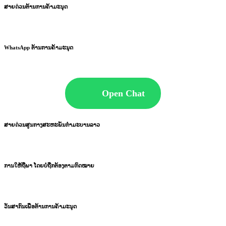
ສາຍດ່ວນຕ້ານການຄ້າມະນຸດ
WhatsApp ຕ້ານການຄ້າມະນຸດ
Open Chat
ສາຍດ່ວນສູນກາງສະຫະພັນກຳມະບານລາວ
ການໃຫ້ຖືພາ ໂດຍບໍ່ຖືກຕ້ອງຕາມກົດໝາຍ
ວັນສາກົນເພື່ອຕ້ານການຄ້າມະນຸດ