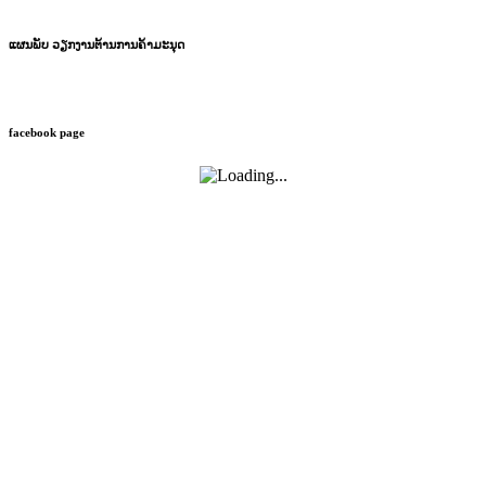
ແຜນພັບ ວຽກງານຕ້ານການຄ້າມະນຸດ
facebook page