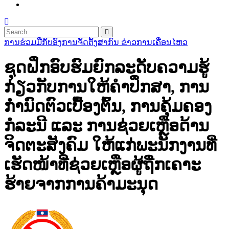
ການຮ່ວມມືກັບອົງການຈັດຕັ້ງສາກົນ
ຂ່າວການເຄື່ອນໄຫວ
ຊຸດຝຶກອົບຮົມຍົກລະດັບຄວາມຮູ້
ກ່ຽວກັບການໃຫ້ຄໍາປຶກສາ, ການ
ກຳນົດຕົວເບື້ອງຕົ້ນ, ການຄຸ້ມຄອງ
ກໍລະນີ ແລະ ການຊ່ວຍເຫຼືອດ້ານ
ຈິດຕະສັງຄົມ ໃຫ້ແກ່ພະນັກງານທີ່
ເຮັດໜ້າທີ່ຊ່ວຍເຫຼືອຜູ້ຖືກເຄາະ
ຮ້າຍຈາກການຄ້າມະນຸດ