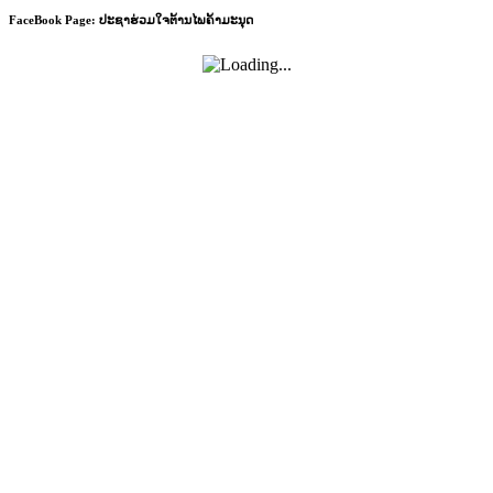
FaceBook Page: ປະຊາຮ່ວມໃຈຕ້ານໄພຄ້າມະນຸດ