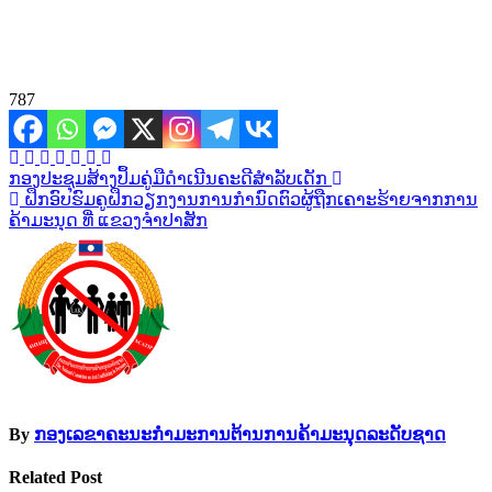
787
ເມ
ກອງປະຊຸມສ້າງປຶ້ມຄູ່ມືດໍາເນີນຄະດີສໍາລັບເດັກ
ຝຶກອົບຮົມຄູຝຶກວຽກງານການກໍານົດຕົວຜູ້ຖືກເຄາະຮ້າຍຈາກການ
ນູນ
ຄ້າມະນຸດ ທີ່ ແຂວງຈໍາປາສັກ
ຳ
ທາງ
ບົດຄວາມ
By
ກອງເລຂາຄະນະກຳມະການຕ້ານການຄ້າມະນຸດລະດັບຊາດ
Related Post