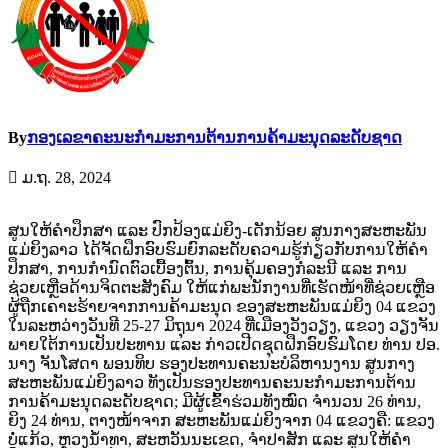
By
ກອງເລຂາຄະນະກຳມະການຕ້ານການຄ້າມະນຸດລະດັບຊາດ
ມ.ຖ. 28, 2024
ສູນໃຫ້ຄໍາປຶກສາ ແລະ ປົກປ້ອງແມ່ຍິງ-ເດັກນ້ອຍ ສູນກາງສະຫະພັນ
ແມ່ຍິງລາວ ໄດ້ຈັດຝຶກອົບຮົມຍົກລະດັບຄວາມຮູ້ກ່ຽວກັບການໃຫ້ຄໍາ
ປຶກສາ, ການກຳນົດຕົວເບື້ອງຕົ້ນ, ການຄຸ້ມຄອງກໍລະນີ ແລະ ການ
ຊ່ວຍເຫຼືອດ້ານຈິດຕະສັງຄົມ
ໃຫ້ແກ່ພະນັກງານທີ່ເຮັດໜ້າທີ່ຊ່ວຍເຫຼືອ
ຜູ້ຖືກເຄາະຮ້າຍຈາກການຄ້າມະນຸດ ຂອງສະຫະພັນແມ່ຍິງ 04 ແຂວງ
ໃນລະຫວ່າງວັນທີ 25-27 ມິຖຸນາ 2024 ທີ່ເມືອງວັງວຽງ, ແຂວງ ວຽງຈັນ
ພາຍໃຕ້ການເປັນປະທານ ແລະ ກ່າວເປີດຊຸດຝຶກອົບຮົມໂດຍ ທ່ານ ປອ.
ນາງ ຈັນໂສດາ ພອນທິບ ຮອງປະທານຄະນະບໍລິຫານງານ ສູນກາງ
ສະຫະພັນແມ່ຍິງລາວ ທັງເປັນຮອງປະທານຄະນະກໍາມະການຕ້ານ
ການຄ້າມະນຸດລະດັບຊາດ; ມີຜູ້ເຂົ້າຮ່ວມທັງໝົດ ຈໍານວນ 26 ທ່ານ,
ຍິງ 24 ທ່ານ, ຕາງໜ້າຈາກ ສະຫະພັນແມ່ຍິງຈາກ 04 ແຂວງຄື: ແຂວງ
ບໍ່ແກ້ວ, ຫຼວງນໍ້າທາ, ສະຫວັນນະເຂດ, ຈຳປາສັກ ແລະ ສູນໃຫ້ຄຳ