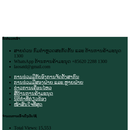
ຕິດຕໍ່ພວກເຮົາ
ສາຍດ່ວນ ກົມຕຳຫຼວດສະກັດກັ້ນ ແລະ ຕ້ານການຄ້າມະນຸດ
1300
WhatsApp ຕ້ານການຄ້າມະນຸດ +85620 2288 1300
laosatd@gmail.com
ການຮ່ວມມືກັບອົງການຈັດຕັ້ງສາກົນ
ການຮ່ວມມືສອງຝ່າຍ ແລະ ຫຼາຍຝ່າຍ
ຂ່າວການເຄື່ອນໄຫວ
ສື່ຕ້ານການຄ້າມະນຸດ
ນິຕິກຳທີ່ກ່ຽວຂ້ອງ
ໜ້າສົນໃຈທີ່ສຸດ
ຈຳນວນການເຂົ້າເບິ່ງເວັບໄຊ້
Total Views:
15,553