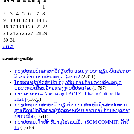
ອາ
ຈ
ອ
ພ
ພຫ
ສຸ
ສ
1
2
3
4
5
6
7
8
9
10
11
12
13
14
15
16
17
18
19
20
21
22
23
24
25
26
27
28
29
30
31
« ຕ.ລ.
ຄວາມສົນໃຈຫຼາຍທີີສຸດ
ກອງປະຊຸມປຶກສາຫາລືກ່ຽວກັບ ແຜນງານອາຊຽນ-ອົດສະຕຣາ
ລີ ເພື່ອຕ້ານການຄ້າມະນຸດ ໄລຍະ 2
(2,811)
ໂຄສະນາປູກຈິດສຳນຶກ ກ່ຽວກັບ ການຕ້ານການຄ້າມະນຸດ
ແລະ ການເຄື່ອນຍ້າຍແຮງງານທີ່ປອດໄພ.
(1,797)
ນາງ ລຳພອນ – Anouvong LAOLY | Live in Culture Hall
2021 |
(1,673)
ກອງປະຊຸມປຶກສາຫາລື ກ່ຽວກັບການສະເໜີເຊົ່າ-ສໍາປະທານ
ສູນເຮືອນພັກຊົ່ວຄາວຜູ້ຖືກເຄາະຮ້າຍ ຈາກການຄ້າມະນຸດທາງ
ພາກເໜືອ
(1,641)
ກອງປະຊຸມເຈົ້າໜ້າທີ່ອາວຸໂສຄອມມິດ (SOM COMMIT) ຄັ້ງທີ
15
(1,636)