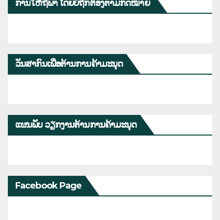
ການໃຫ້ຖືພາ ໂດຍບໍ່ຖືກຕ້ອງຕາມກົດໝາຍ
ວັນສາກົນເພື່ອຕ້ານການຄ້າມະນຸດ
ແຜນພັບ ວຽກງານຕ້ານການຄ້າມະນຸດ
Facebook Page