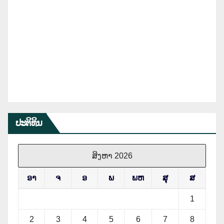
ປະຕິທິນ
ສິງຫາ 2026
ອາ
ຈ
ອ
ພ
ພຫ
ສຸ
ສ
1
2
3
4
5
6
7
8