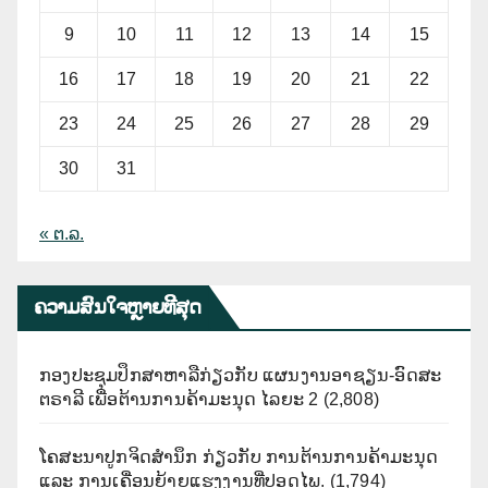
9
10
11
12
13
14
15
16
17
18
19
20
21
22
23
24
25
26
27
28
29
30
31
« ຕ.ລ.
ຄວາມສົນໃຈຫຼາຍທີີສຸດ
ກອງປະຊຸມປຶກສາຫາລືກ່ຽວກັບ ແຜນງານອາຊຽນ-ອົດສະ
ຕຣາລີ ເພື່ອຕ້ານການຄ້າມະນຸດ ໄລຍະ 2
(2,808)
ໂຄສະນາປູກຈິດສຳນຶກ ກ່ຽວກັບ ການຕ້ານການຄ້າມະນຸດ
ແລະ ການເຄື່ອນຍ້າຍແຮງງານທີ່ປອດໄພ.
(1,794)