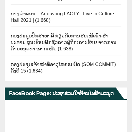
ນາງ ລຳພອນ – Anouvong LAOLY | Live in Culture
Hall 2021 |
(1,668)
ກອງປະຊຸມປຶກສາຫາລື ກ່ຽວກັບການສະເໜີເຊົ່າ-ສໍາ
ປະທານ ສູນເຮືອນພັກຊົ່ວຄາວຜູ້ຖືກເຄາະຮ້າຍ ຈາກການ
ຄ້າມະນຸດທາງພາກເໜືອ
(1,638)
ກອງປະຊຸມເຈົ້າໜ້າທີ່ອາວຸໂສຄອມມິດ (SOM COMMIT)
ຄັ້ງທີ 15
(1,634)
FaceBook Page: ປະຊາຮ່ວມໃຈຕ້ານໄພຄ້າມະນຸດ