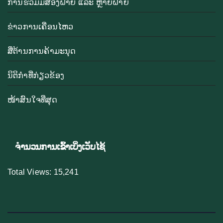
ການຮ່ວມມືສອງຝ່າຍ ແລະ ຫຼາຍຝ່າຍ
ຂ່າວການເຄື່ອນໄຫວ
ສື່ຕ້ານການຄ້າມະນຸດ
ນິຕິກຳທີ່ກ່ຽວຂ້ອງ
ໜ້າສົນໃຈທີ່ສຸດ
ຈຳນວນການເຂົ້າເບິ່ງເວັບໄຊ້
Total Views:
15,241