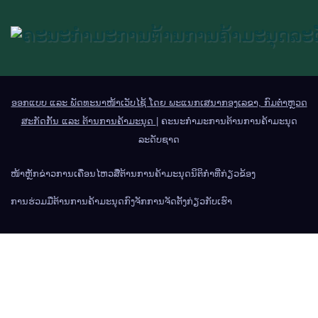
ອອກແບບ ແລະ ພັດທະນາໜ້າເວັບໄຊ້ ໂດຍ ພະແນກເສນາກອງເລຂາ, ກົມຕຳຫຼວດ
ສະກັດກັ້ນ ແລະ ຕ້ານການຄ້າມະນຸດ
|
ຄະນະກຳມະການຕ້ານການຄ້າມະນຸດ
ລະດັບຊາດ
ໜ້າຫຼັກ
ຂ່າວການເຄື່ອນໄຫວ
ສື່ຕ້ານການຄ້າມະນຸດ
ນິຕິກຳທີ່ກ່ຽວຂ້ອງ
ການຮ່ວມມືຕ້ານການຄ້າມະນຸດ
ກົງຈັກການຈັດຕັ້ງ
ກ່ຽວກັບເຮົາ