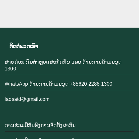
ຕິດຕໍ່ພວກເຮົາ
ສາຍດ່ວນ ກົມຕຳຫຼວດສະກັດກັ້ນ ແລະ ຕ້ານການຄ້າມະນຸດ
1300
WhatsApp ຕ້ານການຄ້າມະນຸດ +85620 2288 1300
laosatd@gmail.com
ການຮ່ວມມືກັບອົງການຈັດຕັ້ງສາກົນ