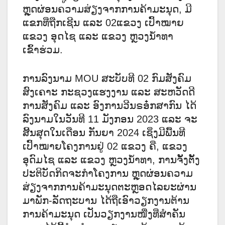
ຫຼຸດຜ່ອນຄວາມສ່ຽງຈາກການຄ້າມະນຸດ, ມີ
ແຂກທີ່ຖືກເຊີນ ແລະ 02ແຂວງ ເປົ້າໝາຍ
ແຂວງ ອຸດໄຊ ແລະ ແຂວງ ຫຼວງນໍ້າທາ
ເຂົ້າຮ່ວມ.
ການລົງນາມ MOU ສະບັບທີ 02 ກົມສັງຄົມ
ສົງເຄາະ ກະຊວງແຮງງານ ແລະ ສະຫວັດດີ
ການສັງຄົມ ແລະ ອົງການວີນຣອ໋ກສາກົນ ໄດ້
ລົງນາມໃນວັນທີ 11 ມັງກອນ 2023 ແລະ ຈະ
ສີ້ນສຸດໃນເດືອນ ກັນຍາ 2024 ເຊິ່ງມີພື້ນທີ
ເປົ້າໝາຍໂຄງການຢູ່ 02 ແຂວງ ຄື, ແຂວງ
ອຸດົມໄຊ ແລະ ແຂວງ ຫຼວງນໍ້າທາ, ການຈັ້ງຕັ້ງ
ປະຕິບັດກິດຈະກໍາໂຄງການ ຫຼຸດຜ່ອນຄວາມ
ສ່ຽງຈາກການຄ້າມະນຸດຕະຫຼອດໄລຍະຜ່ານ
ມາພັກ-ລັດຖະບານ ໄດ້ຖືເອົາວຽກງານຕ້ານ
ການຄ້າມະນຸດ ເປັນວຽກງານໜື່ງທີ່ສໍາຄັນ