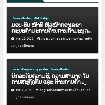
ຂ່າວການເຄື່ອນໄຫວ
ໜ້າສົນໃຈທີ່ສຸດ
ມອບ-ຮັບ ໜ້າທີ່ ຫົວໜ້າກອງເລຂາ
ຄະນະກຳມະການຕ້ານການຄ້າມະນຸດ
ລະດັບຊາດ
ສ.ຫ. 15, 2025
ກອງເລຂາຄະນະກຳມະການຕ້ານການຄ້າ
ມະນຸດລະດັບຊາດ
ການຮ່ວມມືສອງຝ່າຍ ແລະ ຫຼາຍຝ່າຍ
ຂ່າວການເຄື່ອນໄຫວ
ຍົກລະດັບຄວາມຮູ້, ຄວາມສາມາດ ໃນ
ການສະກັດກັ້ນ ແລະ ຕ້ານການຄ້າ
ມະນຸດ ໃຫ້ແກ່ກຳລັງຕຳຫຼວດປະຊາຊົນ
ສ.ຫ. 4, 2025
ກອງເລຂາຄະນະກຳມະການຕ້ານການຄ້າ
ສປປ ລາວ
ມະນຸດລະດັບຊາດ