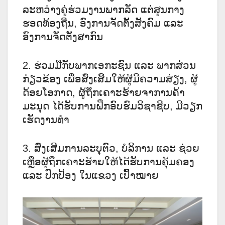
ລະຫວ່າງຄູ່ຮ່ວມງານພາກລັດ ແຕ່ສູນກາງ
ຮອດທ້ອງຖີ່ນ, ອົງການຈັດຕັ້ງສັງຄົມ ແລະ
ອົງການຈັດຕັ້ງສາກົນ
2. ຮ່ວມມືກັບພາກເອກະຊົນ ແລະ ພາກສ່ວນ
ກ່ຽວຂ້ອງ ເພື່ອສົ່ງເສີ້ມໃຫ້ຜູ້ມີຄວາມສ່ຽງ, ຜູ້
ດ້ອຍໂອກາດ, ຜູ້ຖຶກເຄາະຮ້າຍຈາການຄ້າ
ມະນຸດ ໄດ້ຮັບການຝຶກອົບຮົມວິຊາຊີບ, ມີວຽກ
ເຮັດງານທໍາ
3. ສົ່ງເສີມການລະບຸຕົວ, ບໍລິການ ແລະ ຊ່ວຍ
ເຫຼືອຜູ້ຖຶກເຄາະຮ້າຍໃຫ້ໄດ້ຮັບການຄຸ້ມຄອງ
ແລະ ປົກປ້ອງ ໃນແຂວງ ເປົ້າໝາຍ