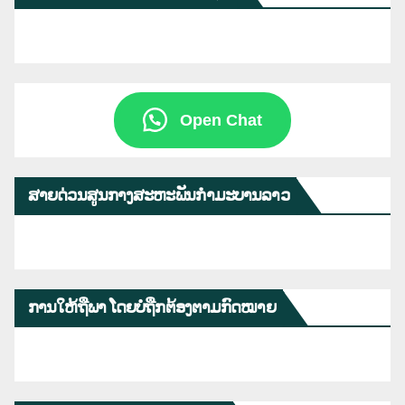
Open Chat
ສາຍດ່ວນສູນກາງສະຫະພັນກຳມະບານລາວ
ການໃຫ້ຖືພາ ໂດຍບໍ່ຖືກຕ້ອງຕາມກົດໝາຍ