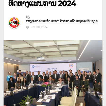
ທິດທາງແຜນການ 2024
By
ກອງເລຂາຄະນະກຳມະການຕ້ານການຄ້າມະນຸດລະດັບຊາດ
ມ.ກ. 30, 2024