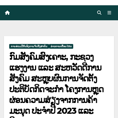
ການຮ່ວມມືກັບອົງການຈັດຕັ້ງສາກົນ
ຂ່າວການເຄື່ອນໄຫວ
ກົມສັງຄົມສົງເຄາະ, ກະຊວງ
ແຮງງານ ແລະ ສະຫວັດດີການ
ສັງຄົມ ສະຫຼຸບຜົນການຈັດຕັ້ງ
ປະຕິບັດກິດຈະກໍາ ໂຄງການຫຼຸດ
ຜ່ອນຄວາມສ່ຽງຈາກການຄ້າ
ມະນຸດ ປະຈໍາປີ 2023 ແລະ