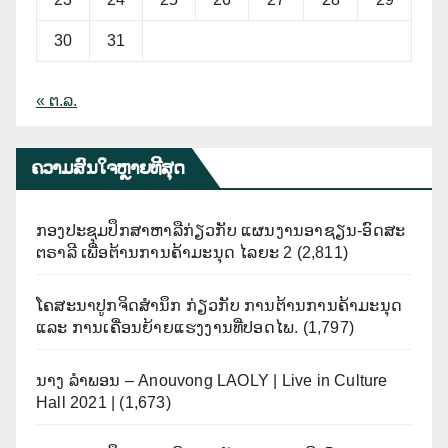
30
31
« ຕ.ລ.
ຄວາມສົນໃຈຫຼາຍທີີສຸດ
ກອງປະຊຸມປຶກສາຫາລືກ່ຽວກັບ ແຜນງານອາຊຽນ-ອົດສະ
ຕຣາລີ ເພື່ອຕ້ານການຄ້າມະນຸດ ໄລຍະ 2
(2,811)
ໂຄສະນາປູກຈິດສຳນຶກ ກ່ຽວກັບ ການຕ້ານການຄ້າມະນຸດ
ແລະ ການເຄື່ອນຍ້າຍແຮງງານທີ່ປອດໄພ.
(1,797)
ນາງ ລຳພອນ – Anouvong LAOLY | Live in Culture
Hall 2021 |
(1,673)