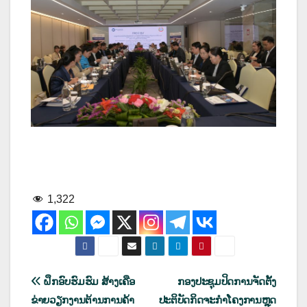
1,322
ເມ
ຝຶກອົບຮົມຮົມ ສ້າງເຄືອ
ກອງປະຊຸມປິດການຈັດຕັ້ງ
ຂ່າຍວຽກງານຕ້ານການຄ້າ
ປະຕິບັດກິດຈະກຳໂຄງການຫຼຸດ