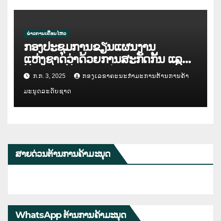
ຂ່າວການເຄື່ອນໄຫວ
ກອງປະຊຸມການຂຽນແຜນງານ
ແຫ່ງຊາດວ່າດ້ວຍການສະກັດກັ້ນ ແລະ
ຕ້ານການຄ້າມະນຸດ ໄລຍະ IV ( ແຕ່ປີ
ກ.ກ. 3, 2025
ກອງເລຂາຄະນະກຳມະການຕ້ານການຄ້າ
2026 – 2030 )
ມະນຸດລະດັບຊາດ
ສາຍດ່ວນຕ້ານການຄ້າມະນຸດ
WhatsApp ຕ້ານການຄ້າມະນຸດ