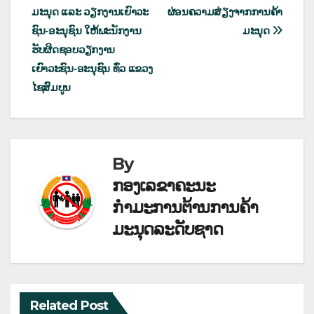
ນູນ
ມະນຸດ ແລະ ວຽກງານເຍົາວະ
ຜ່ອນຄວາມສ່ຽງຈາກການຄ້າ
ຳ
ຊົນ-ອະນຸຊົນ ໃຫ້ພະນັກງານ
ມະນຸດ
ຮັບຜິດຊອບວຽກງານ
ທາງ
ເຍົາວະຊົນ-ອະນຸຊົນ ທົ່ວ ແຂວງ
ບົດຄວາມ
ໄຊສົມບູນ
By
ກອງເລຂາຄະນະ
ກຳມະການຕ້ານການຄ້າ
ມະນຸດລະດັບຊາດ
Related Post