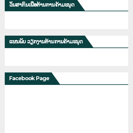
ວັນສາກົນເພື່ອຕ້ານການຄ້າມະນຸດ
ແຜນພັບ ວຽກງານຕ້ານການຄ້າມະນຸດ
Facebook Page