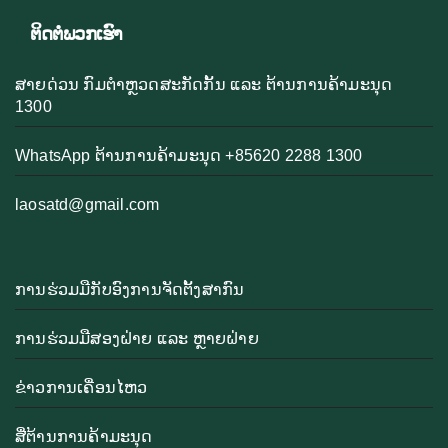
ຕິດຕໍ່ພວກເຮົາ
ສາຍດ່ວນ ກົມຕຳຫຼວດສະກັດກັ້ນ ແລະ ຕ້ານການຄ້າມະນຸດ
1300
WhatsApp ຕ້ານການຄ້າມະນຸດ +85620 2288 1300
laosatd@gmail.com
ການຮ່ວມມືກັບອົງການຈັດຕັ້ງສາກົນ
ການຮ່ວມມືສອງຝ່າຍ ແລະ ຫຼາຍຝ່າຍ
ຂ່າວການເຄື່ອນໄຫວ
ສື່ຕ້ານການຄ້າມະນຸດ