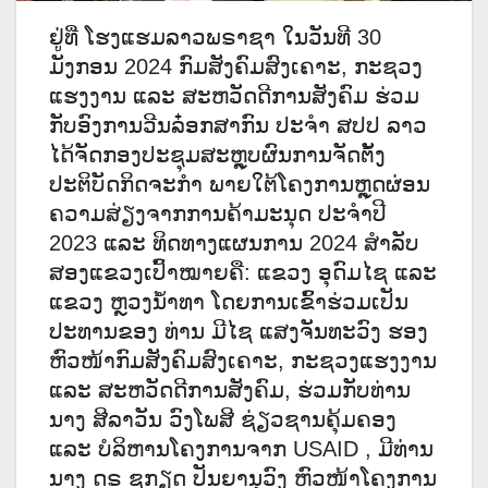
ຢູ່ທີ່ ໂຮງແຮມລາວພຣາຊາ ໃນວັນທີ 30
ມັງກອນ 2024 ກົມສັງຄົມສົງເຄາະ, ກະຊວງ
ແຮງງານ ແລະ ສະຫວັດດີການສັງຄົມ ຮ່ວມ
ກັບອົງການວີນລ໋ອກສາກົນ ປະຈໍາ ສປປ ລາວ
ໄດ້ຈັດກອງປະຊຸມສະຫຼຸບຜົນການຈັດຕັ້ງ
ປະຕິບັດກິດຈະກໍາ ພາຍໃຕ້ໂຄງການຫຼຸດຜ່ອນ
ຄວາມສ່ຽງຈາກການຄ້າມະນຸດ ປະຈໍາປີ
2023
ແລະ ທິດທາງແຜນການ 2024 ສໍາລັບ
ສອງແຂວງເປົ້າໝາຍຄື: ແຂວງ ອຸດົມໄຊ ແລະ
ແຂວງ ຫຼວງນໍ້າທາ ໂດຍການເຂົ້າຮ່ວມເປັນ
ປະທານຂອງ ທ່ານ ມີໄຊ ແສງຈັນທະວົງ ຮອງ
ຫົວໜ້າກົມສັງຄົມສົງເຄາະ, ກະຊວງແຮງງານ
ແລະ ສະຫວັດດີການສັງຄົມ, ຮ່ວມກັບທ່ານ
ນາງ ສີລາວັນ ວົງໂພສີ ຊ່ຽວຊານຄຸ້ມຄອງ
ແລະ ບໍລິຫານໂຄງການຈາກ USAID , ມີທ່ານ
ນາງ ດຣ ຊູກຽດ ປັນຍານຸວົງ ຫົວໜ້າໂຄງການ