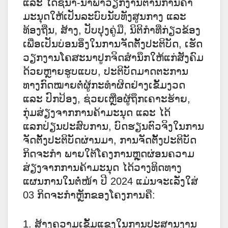
ແລະ ໄດ້ຊີ້ນໍາ-ນໍາພາວຽກງານຕ້ານການຄ້າ
ມະນຸດໃຫ້ເປັນລະບົບນັບທັງສູນກາງ ແລະ
ທ້ອງຖີ່ນ, ສ້າງ, ປັບປຸງຄູ່ມື, ນິຕິກໍາທີ່ກ່ຽວຂ້ອງ
ເພື່ອເປັນບ່ອນອິ່ງໃນການຈັດຕັ້ງປະຕິບັດ, ເຮັດ
ວຽກງານໂຄສະນາປູກຈິດສໍານຶກໃຫ້ແກ່ສັງຄົມ
ດ້ວຍຫຼາຍຮູບແບບ, ປະຕິບັດມາດຕະການ
ທາງກົດໝາຍຕໍ່ຜູ້ກະທໍາຜິດຢ່າງເຂັ້ມງວດ
ແລະ ປົກປ້ອງ, ຊ່ວຍເຫຼືອຜູ້ຖຶກເຄາະຮ້າຍ,
ກຸ່ມສ່ຽງຈາກການຄ້າມະນຸດ ແລະ ໄດ້
ແລກປ່ຽນປະສົບການ, ບົດຮຽນຕົວຈິງໃນການ
ຈັດຕັ້ງປະຕິບັດຜ່ານມາ, ການຈັດຕັ້ງປະຕິບັດ
ກິດຈະກໍາ ພາຍໃຕ້ໂຄງການຫຼຸດຜ່ອນຄວາມ
ສ່ຽງຈາກການຄ້າມະນຸດ ໄດ້ວາງທິດທາງ
ແຜນການໃນຕໍ່ໜ້າ ປີ 2024 ແມ່ນຈະເລັ່ງໃສ່
03 ກິດຈະກໍາຫຼັກຂອງໂຄງການຄື:
1. ສ້າງຄວາມເຂັ້ມແຂງໃນການປະສານງານ