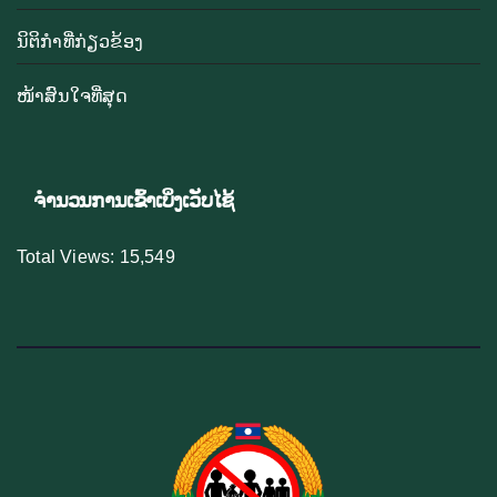
ນິຕິກຳທີ່ກ່ຽວຂ້ອງ
ໜ້າສົນໃຈທີ່ສຸດ
ຈຳນວນການເຂົ້າເບິ່ງເວັບໄຊ້
Total Views:
15,549