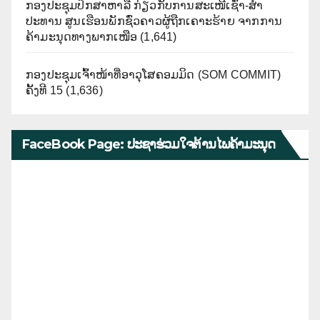
ກອງປະຊຸມປຶກສາຫາລື ກ່ຽວກັບການສະເໜີເຊົ່າ-ສໍາ
ປະທານ ສູນເຮືອນພັກຊົ່ວຄາວຜູ້ຖືກເຄາະຮ້າຍ ຈາກການ
ຄ້າມະນຸດທາງພາກເໜືອ
(1,641)
ກອງປະຊຸມເຈົ້າໜ້າທີ່ອາວຸໂສຄອມມິດ (SOM COMMIT)
ຄັ້ງທີ 15
(1,636)
FaceBook Page: ປະຊາຮ່ວມໃຈຕ້ານໄພຄ້າມະນຸດ