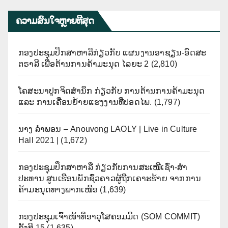
ຄວາມສົນໃຈຫຼາຍທີີສຸດ
ກອງປະຊຸມປຶກສາຫາລືກ່ຽວກັບ ແຜນງານອາຊຽນ-ອົດສະ
ຕຣາລີ ເພື່ອຕ້ານການຄ້າມະນຸດ ໄລຍະ 2
(2,810)
ໂຄສະນາປູກຈິດສຳນຶກ ກ່ຽວກັບ ການຕ້ານການຄ້າມະນຸດ
ແລະ ການເຄື່ອນຍ້າຍແຮງງານທີ່ປອດໄພ.
(1,797)
ນາງ ລຳພອນ – Anouvong LAOLY | Live in Culture
Hall 2021 |
(1,672)
ກອງປະຊຸມປຶກສາຫາລື ກ່ຽວກັບການສະເໜີເຊົ່າ-ສໍາ
ປະທານ ສູນເຮືອນພັກຊົ່ວຄາວຜູ້ຖືກເຄາະຮ້າຍ ຈາກການ
ຄ້າມະນຸດທາງພາກເໜືອ
(1,639)
ກອງປະຊຸມເຈົ້າໜ້າທີ່ອາວຸໂສຄອມມິດ (SOM COMMIT)
ຄັ້ງທີ 15
(1,635)