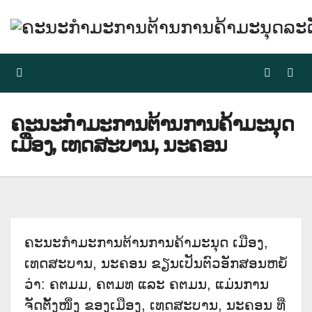
Skip
to
content
ຄະນະກຳມະການຕ້ານການຄ້າມະນຸດ
ເມືອງ, ເທດສະບານ, ນະຄອນ
ຄະນະກຳມະການຕ້ານການຄ້າມະນຸດ ເມືອງ,
ເທດສະບານ, ນະຄອນ ຂຽນເປັນຕົວອັກສອນຫຍໍ້
ວ່າ: ຄຕມມ, ຄຕມທ ແລະ ຄຕມນ, ແມ່ນການ
ຈັດຕັ້ງໜຶ່ງ ຂອງເມືອງ, ເທດສະບານ, ນະຄອນ ທີ່