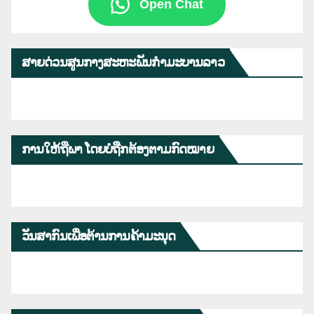
Open Chat
ສາຍດ່ວນສູນກາງສະຫະພັນກຳມະບານລາວ
ການໃຫ້ຖືພາ ໂດຍບໍ່ຖືກຕ້ອງຕາມກົດໝາຍ
ວັນສາກົນເພື່ອຕ້ານການຄ້າມະນຸດ