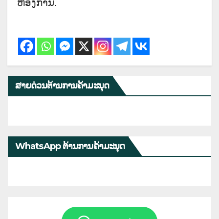
ຫ້ອງການ.
ສາຍດ່ວນຕ້ານການຄ້າມະນຸດ
WhatsApp ຕ້ານການຄ້າມະນຸດ