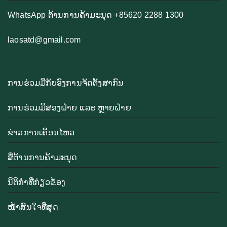
WhatsApp ຕ້ານການຄ້າມະນຸດ +85620 2288 1300
laosatd@gmail.com
ການຮ່ວມມືກັບອົງການຈັດຕັ້ງສາກົນ
ການຮ່ວມມືສອງຝ່າຍ ແລະ ຫຼາຍຝ່າຍ
ຂ່າວການເຄື່ອນໄຫວ
ສື່ຕ້ານການຄ້າມະນຸດ
ນິຕິກຳທີ່ກ່ຽວຂ້ອງ
ໜ້າສົນໃຈທີ່ສຸດ