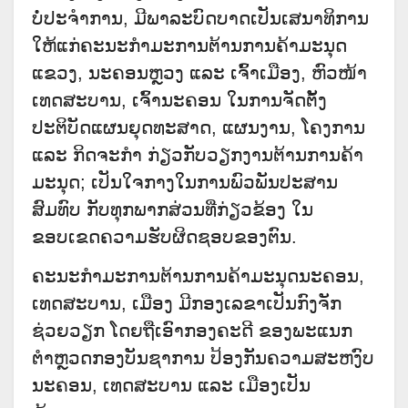
ບໍ່ປະຈຳການ, ມີພາລະບົດບາດເປັນເສນາທິການ
ໃຫ້ແກ່ຄະນະກຳມະການຕ້ານການຄ້າມະນຸດ
ແຂວງ, ນະຄອນຫຼວງ ແລະ ເຈົ້າເມືອງ, ຫົວໜ້າ
ເທດສະບານ, ເຈົ້ານະຄອນ ໃນການຈັດຕັ້ງ
ປະຕິບັດແຜນຍຸດທະສາດ, ແຜນງານ, ໂຄງການ
ແລະ ກິດຈະກຳ ກ່ຽວກັບວຽກງານຕ້ານການຄ້າ
ມະນຸດ; ເປັນໃຈກາງໃນການພົວພັນປະສານ
ສົມທົບ ກັບທຸກພາກສ່ວນທີ່ກ່ຽວຂ້ອງ ໃນ
ຂອບເຂດຄວາມຮັບຜິດຊອບຂອງຕົນ.
ຄະນະກຳມະການຕ້ານການຄ້າມະນຸດນະຄອນ,
ເທດສະບານ, ເມືອງ ມີກອງເລຂາເປັນກົງຈັກ
ຊ່ວຍວຽກ ໂດຍຖືເອົາກອງຄະດີ ຂອງພະແນກ
ຕຳຫຼວດກອງບັນຊາການ ປ້ອງກັນຄວາມສະຫງົບ
ນະຄອນ, ເທດສະບານ ແລະ ເມືອງເປັນ