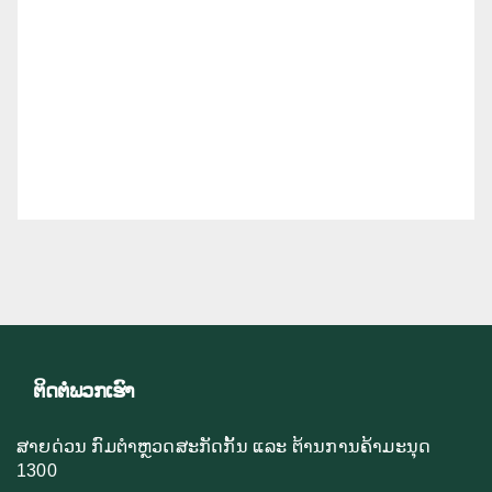
ຕິດຕໍ່ພວກເຮົາ
ສາຍດ່ວນ ກົມຕຳຫຼວດສະກັດກັ້ນ ແລະ ຕ້ານການຄ້າມະນຸດ
1300