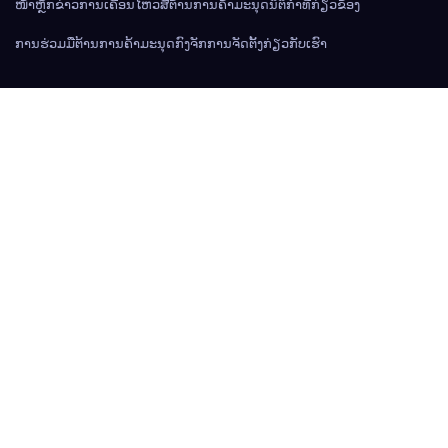
ໜ້າຫຼັກ
ຂ່າວການເຄື່ອນໄຫວ
ສື່ຕ້ານການຄ້າມະນຸດ
ນິຕິກຳທີ່ກ່ຽວຂ້ອງ
ການຮ່ວມມືຕ້ານການຄ້າມະນຸດ
ກົງຈັກການຈັດຕັ້ງ
ກ່ຽວກັບເຮົາ