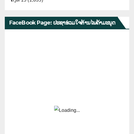
FaceBook Page: ປະຊາຮ່ວມໃຈຕ້ານໄພຄ້າມະນຸດ