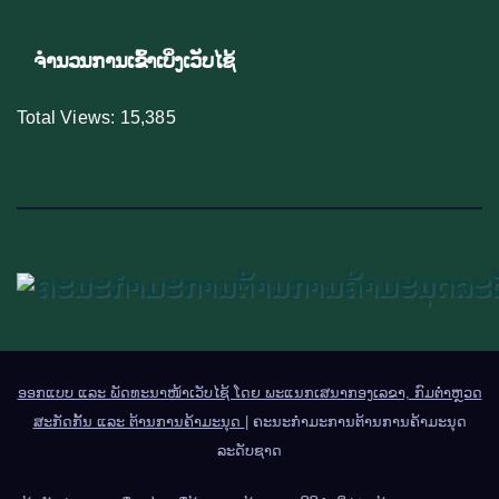
ຈຳນວນການເຂົ້າເບິ່ງເວັບໄຊ້
Total Views:
15,385
ອອກແບບ ແລະ ພັດທະນາໜ້າເວັບໄຊ້ ໂດຍ ພະແນກເສນາກອງເລຂາ, ກົມຕຳຫຼວດ
ສະກັດກັ້ນ ແລະ ຕ້ານການຄ້າມະນຸດ
|
ຄະນະກຳມະການຕ້ານການຄ້າມະນຸດ
ລະດັບຊາດ