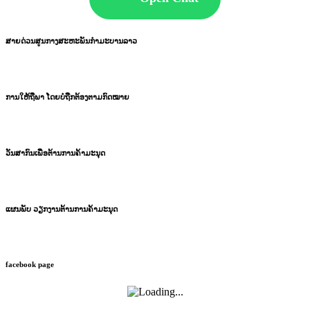
ສາຍດ່ວນສູນກາງສະຫະພັນກຳມະບານລາວ
ການໃຫ້ຖືພາ ໂດຍບໍ່ຖືກຕ້ອງຕາມກົດໝາຍ
ວັນສາກົນເພື່ອຕ້ານການຄ້າມະນຸດ
ແຜນພັບ ວຽກງານຕ້ານການຄ້າມະນຸດ
facebook page