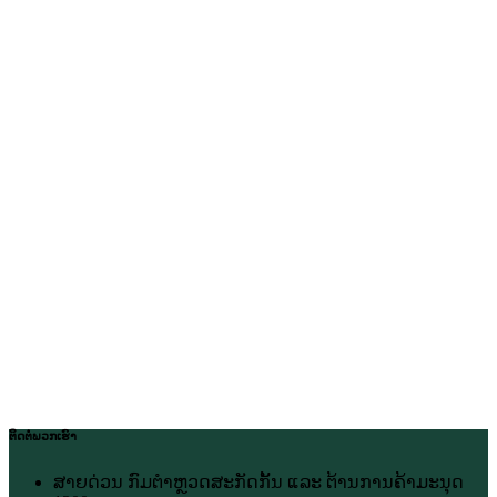
ຕິດຕໍ່ພວກເຮົາ
ສາຍດ່ວນ ກົມຕຳຫຼວດສະກັດກັ້ນ ແລະ ຕ້ານການຄ້າມະນຸດ