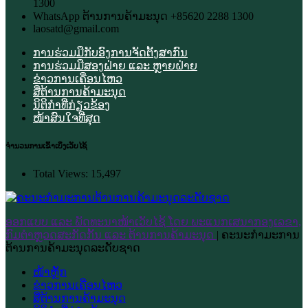
1300
WhatsApp ຕ້ານການຄ້າມະນຸດ +85620 2288 1300
laosatd@gmail.com
ການຮ່ວມມືກັບອົງການຈັດຕັ້ງສາກົນ
ການຮ່ວມມືສອງຝ່າຍ ແລະ ຫຼາຍຝ່າຍ
ຂ່າວການເຄື່ອນໄຫວ
ສື່ຕ້ານການຄ້າມະນຸດ
ນິຕິກຳທີ່ກ່ຽວຂ້ອງ
ໜ້າສົນໃຈທີ່ສຸດ
ຈຳນວນການເຂົ້າເບິ່ງເວັບໄຊ້
Total Views:
15,497
ອອກແບບ ແລະ ພັດທະນາໜ້າເວັບໄຊ້ ໂດຍ ພະແນກເສນາກອງເລຂາ,
ກົມຕຳຫຼວດສະກັດກັ້ນ ແລະ ຕ້ານການຄ້າມະນຸດ
|
ຄະນະກຳມະການ
ຕ້ານການຄ້າມະນຸດລະດັບຊາດ
ໜ້າຫຼັກ
ຂ່າວການເຄື່ອນໄຫວ
ສື່ຕ້ານການຄ້າມະນຸດ