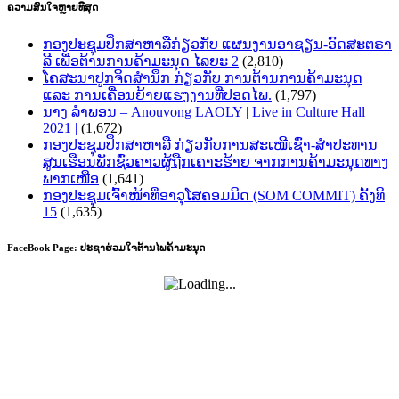
ຄວາມສົນໃຈຫຼາຍທີີສຸດ
ກອງປະຊຸມປຶກສາຫາລືກ່ຽວກັບ ແຜນງານອາຊຽນ-ອົດສະຕຣາ
ລີ ເພື່ອຕ້ານການຄ້າມະນຸດ ໄລຍະ 2
(2,810)
ໂຄສະນາປູກຈິດສຳນຶກ ກ່ຽວກັບ ການຕ້ານການຄ້າມະນຸດ
ແລະ ການເຄື່ອນຍ້າຍແຮງງານທີ່ປອດໄພ.
(1,797)
ນາງ ລຳພອນ – Anouvong LAOLY | Live in Culture Hall
2021 |
(1,672)
ກອງປະຊຸມປຶກສາຫາລື ກ່ຽວກັບການສະເໜີເຊົ່າ-ສໍາປະທານ
ສູນເຮືອນພັກຊົ່ວຄາວຜູ້ຖືກເຄາະຮ້າຍ ຈາກການຄ້າມະນຸດທາງ
ພາກເໜືອ
(1,641)
ກອງປະຊຸມເຈົ້າໜ້າທີ່ອາວຸໂສຄອມມິດ (SOM COMMIT) ຄັ້ງທີ
15
(1,635)
FaceBook Page: ປະຊາຮ່ວມໃຈຕ້ານໄພຄ້າມະນຸດ