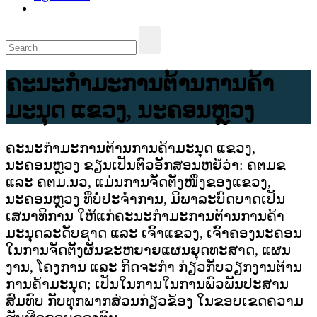
ຄະນະກຳມະການຕ້ານການຄ້າ
ມະນຸດ ແຂວງ, ນະຄອນຫຼວງ
ຄະນະກຳມະການຕ້ານການຄ້າມະນຸດ ແຂວງ,
ນະຄອນຫຼວງ ຂຽນເປັນຕົວອັກສອນຫຍໍ້ວ່າ: ຄຕມຂ
ແລະ ຄຕມ.ນວ, ແມ່ນການຈັດຕັ້ງໜຶ່ງຂອງແຂວງ,
ນະຄອນຫຼວງ ທີ່ບໍ່ປະຈຳການ, ມີພາລະບົດບາດເປັນ
ເສນາທິການ ໃຫ້ແກ່ຄະນະກຳມະການຕ້ານການຄ້າ
ມະນຸດລະດັບຊາດ ແລະ ເຈົ້າແຂວງ, ເຈົ້າຄອງນະຄອນ
ໃນການຈັດຕັ້ງຜັນຂະຫຍາຍແຜນຍຸດທະສາດ, ແຜນ
ງານ, ໂຄງການ ແລະ ກິດຈະກຳ ກ່ຽວກັບວຽກງານຕ້ານ
ການຄ້າມະນຸດ; ເປັນໃນການໃນການພົວພັນປະສານ
ສົມທົບ ກັບທຸກພາກສ່ວນກ່ຽວຂ້ອງ ໃນຂອບເຂດຄວາມ