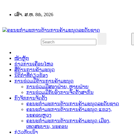
Skip
to
ເສົາ. ສ.ຫ. 8th, 2026
content
ໜ້າຫຼັກ
ຂ່າວການເຄື່ອນໄຫວ
ສື່ຕ້ານການຄ້າມະນຸດ
ນິຕິກຳທີ່ກ່ຽວຂ້ອງ
ການຮ່ວມມືຕ້ານການຄ້າມະນຸດ
ການຮ່ວມມືສອງຝ່າຍ, ຫຼາຍຝ່າຍ
ການຮ່ວມມືກັບອົງການຈັດຕັ້ງສາກົນ
ກົງຈັກການຈັດຕັ້ງ
ຄະນະກຳມະການຕ້ານການຄ້າມະນຸດລະດັບຊາດ
ຄະນະກຳມະການຕ້ານການຄ້າມະນຸດ ແຂວງ,
ນະຄອນຫຼວງ
ຄະນະກຳມະການຕ້ານການຄ້າມະນຸດ ເມືອງ,
ເທດສະບານ, ນະຄອນ
ກ່ຽວກັບເຮົາ