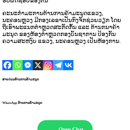
ຮັບຜິດຊອບຂອງຕົນ
ຄະນະກຳມະການຕ້ານການຄ້າມະນຸດແຂວງ,
ນະຄອນຫຼວງ ມີກອງເລຂາເປັນກົງຈັກຊ່ວຍວຽກ ໂດຍ
ຖືເອົາພະແນກຕຳຫຼວດສະກັດກັ້ນ ແລະ ຕ້ານກນາຄ້າ
ມະນຸດ ຂອງຫ້ອງຕຳຫຼວດກອງບັນຊາການ ປ້ອງກັນ
ຄວາມສະຫງົບ ແຂວງ, ນະຄອນຫຼວງ ເປັນຫ້ອງການ.
ສາຍດ່ວນຕ້ານການຄ້າມະນຸດ
WhatsApp ຕ້ານການຄ້າມະນຸດ
Open Chat