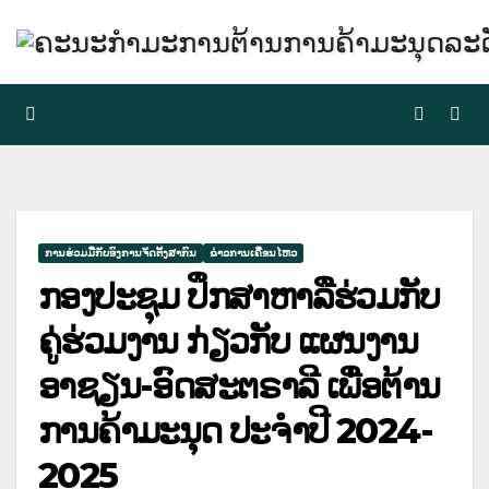
Skip
to
content
ການຮ່ວມມືກັບອົງການຈັດຕັ້ງສາກົນ
ຂ່າວການເຄື່ອນໄຫວ
ກອງປະຊຸມ ປຶກສາຫາລືຮ່ວມກັບ
ຄູ່ຮ່ວມງານ ກ່ຽວກັບ ແຜນງານ
ອາຊຽນ-ອົດສະຕຣາລີ ເພື່ອຕ້ານ
ການຄ້າມະນຸດ ປະຈຳປີ 2024-
2025