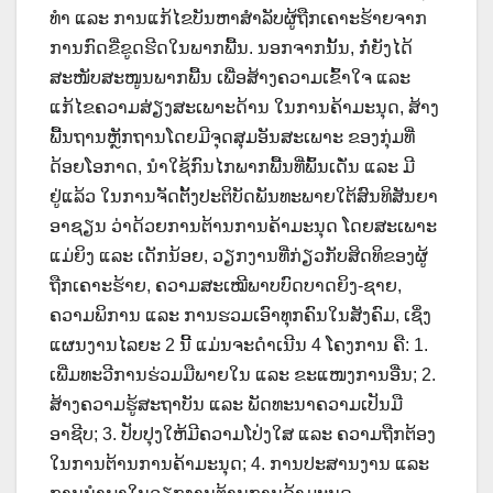
ທໍາ ແລະ ການແກ້ໄຂບັນຫາສຳລັບຜູ້ຖືກເຄາະຮ້າຍຈາກ
ການກົດຂີ່ຂູດຮີດໃນພາກພື້ນ. ນອກຈາກນັ້ນ, ກໍ່ຍັງໄດ້
ສະໜັບສະໜູນພາກພື້ນ ເພື່ອສ້າງຄວາມເຂົ້າໃຈ ແລະ
ແກ້ໄຂຄວາມສ່ຽງສະເພາະດ້ານ ໃນການຄ້າມະນຸດ, ສ້າງ
ພື້ນຖານຫຼັກຖານໂດຍມີຈຸດສຸມອັນສະເພາະ ຂອງກຸ່ມທີ່
ດ້ອຍໂອກາດ, ນໍາໃຊ້ກົນໄກພາກພື້ນທີ່ພົ້ນເດັ່ນ ແລະ ມີ
ຢູ່ແລ້ວ ໃນການຈັດຕັ້ງປະຕິບັດພັນທະພາຍໃຕ້ສົນທິສັນຍາ
ອາຊຽນ ວ່າດ້ວຍການຕ້ານການຄ້າມະນຸດ ໂດຍສະເພາະ
ແມ່ຍິງ ແລະ ເດັກນ້ອຍ, ວຽກງານທີ່ກ່ຽວກັບສິດທິຂອງຜູ້
ຖືກເຄາະຮ້າຍ, ຄວາມສະເໝີພາບບົດບາດຍິງ-ຊາຍ,
ຄວາມພິການ ແລະ ການຮວມເອົາທຸກຄົນໃນສັງຄົມ, ເຊິ່ງ
ແຜນງານໄລຍະ 2 ນີ້ ແມ່ນຈະດຳເນີນ 4 ໂຄງການ ຄື: 1.
ເພີ່ມທະວີການຮ່ວມມືພາຍໃນ ແລະ ຂະແໜງການອື່ນ; 2.
ສ້າງຄວາມຮູ້ສະຖາບັນ ແລະ ພັດທະນາຄວາມເປັນມື
ອາຊີບ; 3. ປັບປຸງໃຫ້ມີຄວາມໂປ່ງໃສ ແລະ ຄວາມຖືກຕ້ອງ
ໃນການຕ້ານການຄ້າມະນຸດ; 4. ການປະສານງານ ແລະ