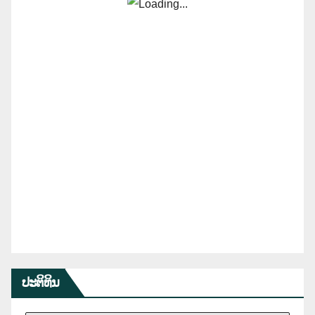
ປະຕິທິນ