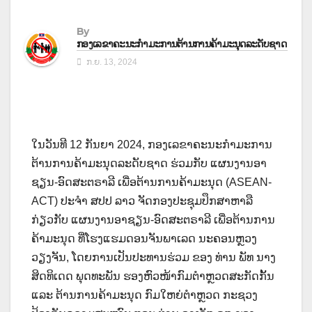
By
ກອງເລຂາຄະນະກຳມະການຕ້ານການຄ້າມະນຸດລະດັບຊາດ
ກ.ຍ. 13, 2024
ໃນວັນທີ 12 ກັນຍາ 2024, ກອງເລຂາຄະນະກຳມະການ
ຕ້ານການຄ້າມະນຸດລະດັບຊາດ ຮ່ວມກັບ ແຜນງານອາ
ຊຽນ-ອົດສະຕຣາລີ ເພື່ອຕ້ານການຄ້າມະນຸດ (ASEAN-
ACT) ປະຈຳ ສປປ ລາວ ຈັດກອງປະຊຸມປຶກສາຫາລື
ກ່ຽວກັບ ແຜນງານອາຊຽນ-ອົດສະຕຣາລີ ເພື່ອຕ້ານການ
ຄ້າມະນຸດ ທີ່ໂຮງແຮມດອນຈັນພາເລດ ນະຄອນຫຼວງ
ວຽງຈັນ, ໂດຍການເປັນປະທານຮ່ວມ ຂອງ ທ່ານ ພັທ ນາງ
ສິດທິເດດ ພຸດທະພັນ ຮອງຫົວໜ້າກົມຕຳຫຼວດສະກັດກັ້ນ
ແລະ ຕ້ານການຄ້າມະນຸດ ກົມໃຫຍ່ຕໍາຫຼວດ ກະຊວງ