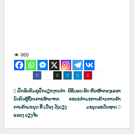
860
ເມ
ຝຶກອົບຮົມຄູຝຶກວຽກງານກໍາ
ພິທີມອບ-ຮັບ ຫົວໜ້າກອງເລຂາ
ນົດຕົວຜູ້ຖືກເຄາະຮ້າຍຈາກ
ຄະນະກໍາມະການຕ້ານການຄ້າ
ນູນ
ການຄ້າມະນຸດ ທີ່ ເມືອງ ວັງວຽງ
ມະນຸດລະດັບຊາດ
ຳ
ແຂວງ ວຽງຈັນ
ທາງ