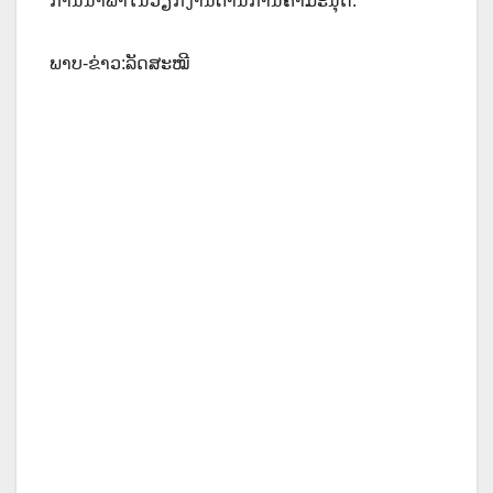
ການນຳພາໃນວຽກງານຕ້ານການຄ້າມະນຸດ.
ພາບ-ຂ່າວ:ລັດສະໝີ