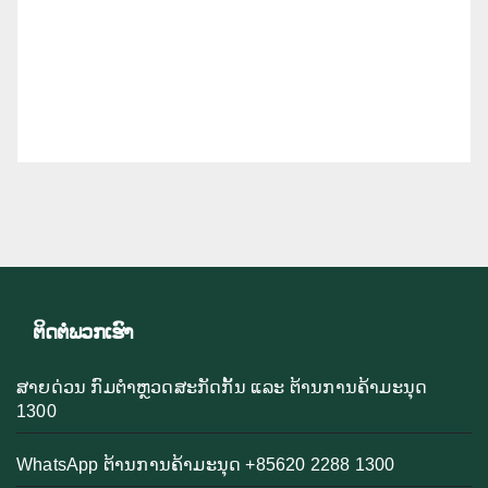
ຕິດຕໍ່ພວກເຮົາ
ສາຍດ່ວນ ກົມຕຳຫຼວດສະກັດກັ້ນ ແລະ ຕ້ານການຄ້າມະນຸດ
1300
WhatsApp ຕ້ານການຄ້າມະນຸດ +85620 2288 1300