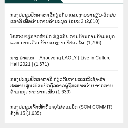
ກອງປະຊຸມປຶກສາຫາລືກ່ຽວກັບ ແຜນງານອາຊຽນ-ອົດສະ
ຕຣາລີ ເພື່ອຕ້ານການຄ້າມະນຸດ ໄລຍະ 2
(2,810)
ໂຄສະນາປູກຈິດສຳນຶກ ກ່ຽວກັບ ການຕ້ານການຄ້າມະນຸດ
ແລະ ການເຄື່ອນຍ້າຍແຮງງານທີ່ປອດໄພ.
(1,796)
ນາງ ລຳພອນ – Anouvong LAOLY | Live in Culture
Hall 2021 |
(1,671)
ກອງປະຊຸມປຶກສາຫາລື ກ່ຽວກັບການສະເໜີເຊົ່າ-ສໍາ
ປະທານ ສູນເຮືອນພັກຊົ່ວຄາວຜູ້ຖືກເຄາະຮ້າຍ ຈາກການ
ຄ້າມະນຸດທາງພາກເໜືອ
(1,639)
ກອງປະຊຸມເຈົ້າໜ້າທີ່ອາວຸໂສຄອມມິດ (SOM COMMIT)
ຄັ້ງທີ 15
(1,635)