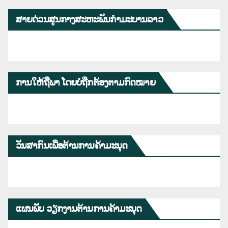
ສາຍດ່ວນສູນກາງສະຫະພັນກຳມະບານລາວ
ການໃຫ້ຖືພາ ໂດຍບໍ່ຖືກຕ້ອງຕາມກົດໝາຍ
ວັນສາກົນເພື່ອຕ້ານການຄ້າມະນຸດ
ແຜນພັບ ວຽກງານຕ້ານການຄ້າມະນຸດ