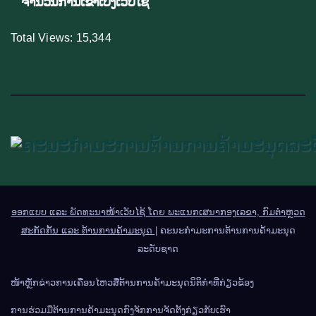
ຈຳນວນການເຂົ້າເບິ່ງເວັບໄຊ້
Total Views:
15,344
ອອກແບບ ແລະ ພັດທະນາໜ້າເວັບໄຊ້ ໂດຍ ພະແນກເສນາກອງເລຂາ, ກົມຕຳຫຼວດ
ສະກັດກັ້ນ ແລະ ຕ້ານການຄ້າມະນຸດ
|
ຄະນະກຳມະການຕ້ານການຄ້າມະນຸດ
ລະດັບຊາດ
ໜ້າຫຼັກ
ຂ່າວການເຄື່ອນໄຫວ
ສື່ຕ້ານການຄ້າມະນຸດ
ນິຕິກຳທີ່ກ່ຽວຂ້ອງ
ການຮ່ວມມືຕ້ານການຄ້າມະນຸດ
ກົງຈັກການຈັດຕັ້ງ
ກ່ຽວກັບເຮົາ