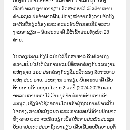
ປ້ອງກັນຄວາມສະຫງົບ ແລະ ທ່ານ ອາເລັກ ດຸກ ຮອງ
ຫົວໜ້າແຜນງານອາຊຽນ-ອົດສະຕຣາລີ ເພື່ອຕ້ານການ
ຄ້າມະນຸດ ປະຈຳພາກພື້ນ, ມີຕາງໜ້າຈາກອົງການຈັດຕັ້ງ
ສາກົນທີ່່ກ່ຽວຂ້ອງ ແລະ ຄະນະຮັບຜິດຊອບຊີ້ນຳແຜນ
ງານອາຊຽນ – ອົດສະຕຣາລີ ມີຜູ້ເຂົ້າຮ່ວມທັງໝົດ 28
ທ່ານ.
ໃນກອງປະຊຸມຄັ້ງນີ້ ແມ່ນໄດ້ປຶກສາຫາລື ຄົ້ນຄ້ວາເຖິງ
ຄວາມເປັນໄປໄດ້ໃນການຮ່ວມມືທີ່ສອດຄ່ອງກັບແຜນງານ
ແຫ່ງຊາດ ແລະ ສອດຄ່ອງກັບບູລິມະສິດຂອງ ລັດຖະບານ
ແຫ່ງ ສປປ ລາວ, ແຜນງານ ອາຊຽນ-ອົດສະຕຣາລີ ເພື່ອ
ຕ້ານການຄ້າມະນຸດ ໄລຍະ 2 ແຕ່ປີ (2024-2028) ແມ່ນ
ຈະລວມການຕອບໂຕ້ດ້ານຍຸຕິທໍາ ຕໍ່ການຕ້ານການຄ້າ
ມະນຸດ, ເຊິ່ງນໍາໃຊ້ວິທີການໂດຍເອົາຜູ້ຖືກເຄາະຮ້າຍເປັນ
ໃຈກາງ, ການບໍ່ແບ່ງແຍກ ແລະ ການຕອບໂຕ້ດ້ານບົດບາດ
ຍິງ-ຊາຍ ແລະ ຈະເຮັດວຽກເພື່ອໃຫ້ການສະໜັບສະໜູນ
ບັນດາປະເທດສະມາຊິກອາຊຽນ ເພື່ອເພີ່ມທະວີຄວາມຍຸຕິ