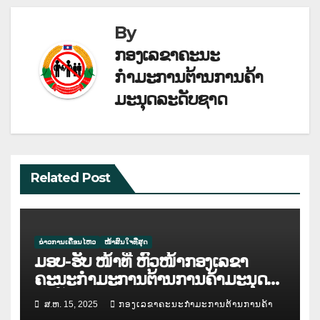
ບົດຄວາມ
By
ກອງເລຂາຄະນະ
ກຳມະການຕ້ານການຄ້າ
ມະນຸດລະດັບຊາດ
Related Post
ຂ່າວການເຄື່ອນໄຫວ
ໜ້າສົນໃຈທີ່ສຸດ
ມອບ-ຮັບ ໜ້າທີ່ ຫົວໜ້າກອງເລຂາ
ຄະນະກຳມະການຕ້ານການຄ້າມະນຸດ
ລະດັບຊາດ
ສ.ຫ. 15, 2025
ກອງເລຂາຄະນະກຳມະການຕ້ານການຄ້າ