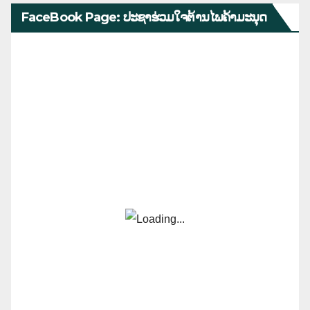
FaceBook Page: ປະຊາຮ່ວມໃຈຕ້ານໄພຄ້າມະນຸດ