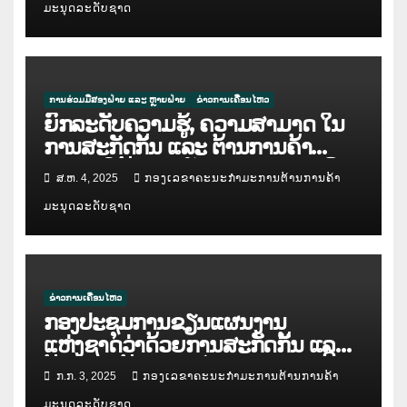
ມະນຸດລະດັບຊາດ
ການຮ່ວມມືສອງຝ່າຍ ແລະ ຫຼາຍຝ່າຍ
ຂ່າວການເຄື່ອນໄຫວ
ຍົກລະດັບຄວາມຮູ້, ຄວາມສາມາດ ໃນ
ການສະກັດກັ້ນ ແລະ ຕ້ານການຄ້າ
ມະນຸດ ໃຫ້ແກ່ກຳລັງຕຳຫຼວດປະຊາຊົນ
ສ.ຫ. 4, 2025
ກອງເລຂາຄະນະກຳມະການຕ້ານການຄ້າ
ສປປ ລາວ
ມະນຸດລະດັບຊາດ
ຂ່າວການເຄື່ອນໄຫວ
ກອງປະຊຸມການຂຽນແຜນງານ
ແຫ່ງຊາດວ່າດ້ວຍການສະກັດກັ້ນ ແລະ
ຕ້ານການຄ້າມະນຸດ ໄລຍະ IV ( ແຕ່ປີ
ກ.ກ. 3, 2025
ກອງເລຂາຄະນະກຳມະການຕ້ານການຄ້າ
2026 – 2030 )
ມະນຸດລະດັບຊາດ