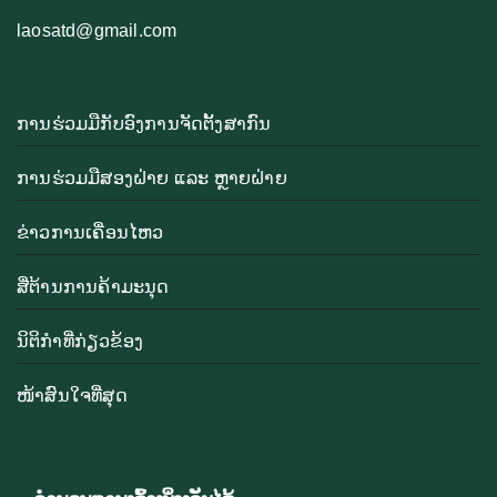
laosatd@gmail.com
ການຮ່ວມມືກັບອົງການຈັດຕັ້ງສາກົນ
ການຮ່ວມມືສອງຝ່າຍ ແລະ ຫຼາຍຝ່າຍ
ຂ່າວການເຄື່ອນໄຫວ
ສື່ຕ້ານການຄ້າມະນຸດ
ນິຕິກຳທີ່ກ່ຽວຂ້ອງ
ໜ້າສົນໃຈທີ່ສຸດ