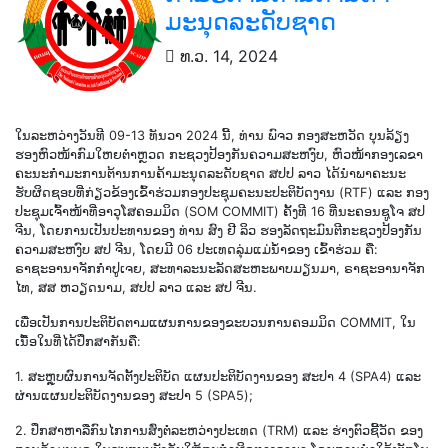
ມະນຸດລະດັບຊາດ
ທ.ວ. 14, 2024
ໃນລະຫວ່າງວັນທີ 09-13 ທັນວາ 2024 ນີ້, ທ່ານ ພົຈວ ກອງສະຫວັດ ບຸນລ້ຽງ
ຮອງຫົວໜ້າກົມໃຫຍຕໍາຫຼວດ ກະຊວງປ້ອງກັນຄວາມສະຫງົບ, ຫົວໜ້າກອງເລຂາ
ຄະນະກຳມະການຕ້ານການຄ້າມະນຸດລະດັບຊາດ ສປປ ລາວ ໄດ້ນໍາພາຄະນະ
ຮັບຜິດຊອບທີ່ກ່ຽວຂ້ອງເຂົ້າຮ່ວມກອງປະຊຸມຄະນະປະຕິບັດງານ (RTF) ແລະ ກອງ
ປະຊຸມເຈົ້າໜ້າທີ່ອາວຸໂສຄອມມິດ (SOM COMMIT) ຄັ້ງທີ 16 ທີ່ນະຄອນຊູໂຈ
ສປ
ຈີນ, ໂດຍການເປັນປະທານຂອງ ທ່ານ ສົງ ຢີ ລິວ ຮອງລັດຖະມົນຕີກະຊວງປ້ອງກັນ
ຄວາມສະຫງົບ ສປ ຈີນ, ໂດຍມີ 06 ປະເທດລຸ່ມແມ່ນໍ້າຂອງ ເຂົ້າຮ່ວມ ຄື:
ຣາຊະອານາຈັກກຳປູເຈຍ, ສະທາລະນະລັດສະຫະພາບມຽນມາ, ຣາຊະອານາຈັກ
ໄທ, ສສ ຫວຽດນາມ, ສປປ ລາວ ແລະ ສປ ຈີນ.
ເພື່ອເປັນການປະຕິບັດຕາມແຜນການຂອງຂະບວນການຄອມມິດ COMMIT, ໃນ
ເນື້ອໃນທີ່ໄດ້ປຶກສາກັນຄື:
1. ສະຫຼຸບຜົນການຈັດຕັ້ງປະຕິບັດ ແຜນປະຕິບັດງານຂອງ ສະປາ 4 (SPA4) ແລະ
ຜ່ານແຜນປະຕິບັດງານຂອງ ສະປາ 5 (SPA5);
2. ປຶກສາຫາລືກົນໄກການສົ່ງຕໍ່ລະຫວ່າງປະເທດ (TRM) ແລະ ຮ່າງຕົວຊີ້ວັດ ຂອງ