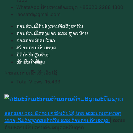
1300
WhatsApp ຕ້ານການຄ້າມະນຸດ +85620 2288 1300
laosatd@gmail.com
ການຮ່ວມມືກັບອົງການຈັດຕັ້ງສາກົນ
ການຮ່ວມມືສອງຝ່າຍ ແລະ ຫຼາຍຝ່າຍ
ຂ່າວການເຄື່ອນໄຫວ
ສື່ຕ້ານການຄ້າມະນຸດ
ນິຕິກຳທີ່ກ່ຽວຂ້ອງ
ໜ້າສົນໃຈທີ່ສຸດ
ຈຳນວນການເຂົ້າເບິ່ງເວັບໄຊ້
Total Views:
15,433
ອອກແບບ ແລະ ພັດທະນາໜ້າເວັບໄຊ້ ໂດຍ ພະແນກເສນາກອງ
ເລຂາ, ກົມຕຳຫຼວດສະກັດກັ້ນ ແລະ ຕ້ານການຄ້າມະນຸດ
|
ຄະນະ
ກຳມະການຕ້ານການຄ້າມະນຸດລະດັບຊາດ