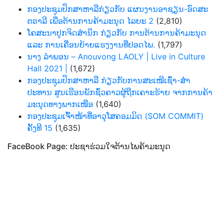
ກອງປະຊຸມປຶກສາຫາລືກ່ຽວກັບ ແຜນງານອາຊຽນ-ອົດສະ
ຕຣາລີ ເພື່ອຕ້ານການຄ້າມະນຸດ ໄລຍະ 2
(2,810)
ໂຄສະນາປູກຈິດສຳນຶກ ກ່ຽວກັບ ການຕ້ານການຄ້າມະນຸດ
ແລະ ການເຄື່ອນຍ້າຍແຮງງານທີ່ປອດໄພ.
(1,797)
ນາງ ລຳພອນ – Anouvong LAOLY | Live in Culture
Hall 2021 |
(1,672)
ກອງປະຊຸມປຶກສາຫາລື ກ່ຽວກັບການສະເໜີເຊົ່າ-ສໍາ
ປະທານ ສູນເຮືອນພັກຊົ່ວຄາວຜູ້ຖືກເຄາະຮ້າຍ ຈາກການຄ້າ
ມະນຸດທາງພາກເໜືອ
(1,640)
ກອງປະຊຸມເຈົ້າໜ້າທີ່ອາວຸໂສຄອມມິດ (SOM COMMIT)
ຄັ້ງທີ 15
(1,635)
FaceBook Page: ປະຊາຮ່ວມໃຈຕ້ານໄພຄ້າມະນຸດ