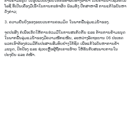
ການຄ້າມະນຸດ ໃນຮູບແບບບັງຄັບໃຫ້ກະທຳຜິດທາງອາຍາ ໂດຍການນຳໃຊ້ເຕັກໂນ
ໂລຊີ ທີ່ເປັນເຄື່ອງມືເຂົ້າໃນການກະທຳຜິດ ພ້ອມທັງ ປຶກສາຫາລື ການແກ້ໄຂບັນຫາ
ດັ່ງກ່າວ;
3. ຄວາມຍືນຍົງຂອງຂະບວນການຄອມມິດ ໃນພາກພື້ນລຸ່ມແມ່ນໍ້າຂອງ.
ຈຸດປະສົງ ກໍ່ເພື່ອເຮັດໃຫ້ການຮ່ວມມືໃນການສະກັດກັ້ນ ແລະ ຕ້ານການຄ້າມະນຸດ
ໃນພາກພື້ນລຸ່ມແມ່ນໍ້າຂອງມີຄວາມໜັກແໜ້ນ, ລະຫວ່າງລັດຖະບານ 06 ປະເທດ
ພວກເຮົາຕ້ອງຮ່ວມມືກັນປະສານສົມທົບຢ່າງໃກ້ຊິດ ເພື່ອແກ້ໄຂບັນຫາການຄ້າ
ມະນຸດ, ປົກປ້ອງ ແລະ ຊ່ວຍເຫຼືອຜູ້ຖືກເຄາະຮ້າຍ ໃຫ້ທັນກັບສະພາບການໃນ
ປະຈຸບັນ ແລະ ຕໍ່ໜ້າ.