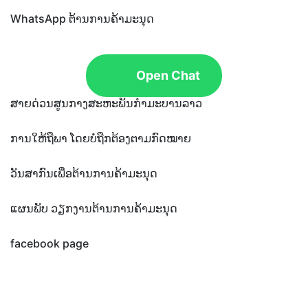
WhatsApp ຕ້ານການຄ້າມະນຸດ
Open Chat
ສາຍດ່ວນສູນກາງສະຫະພັນກຳມະບານລາວ
ການໃຫ້ຖືພາ ໂດຍບໍ່ຖືກຕ້ອງຕາມກົດໝາຍ
ວັນສາກົນເພື່ອຕ້ານການຄ້າມະນຸດ
ແຜນພັບ ວຽກງານຕ້ານການຄ້າມະນຸດ
facebook page