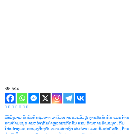
894
ເມ
ພິທີລົງນາມ ບົດບັນທຶກຊ່ວຍຈໍາ ວ່າດ້ວຍການຮ່ວມມືວຽກງານສະກັດກັ້ນ ແລະ ຕ້ານ
ການຄ້າມະນຸດ ລະຫວ່າງກົມຕໍາຫຼວດສະກັດກັ້ນ ແລະ ຕ້ານການຄ້າມະນຸດ, ກົມ
ນູນ
ໃຫ່ຍຕໍາຫຼວດ,ກະຊວງປ້ອງກັນຄວາມສະຫງົບ ສປປລາວ ແລະ ກົມສະກັດກັ້ນ, ຕ້ານ