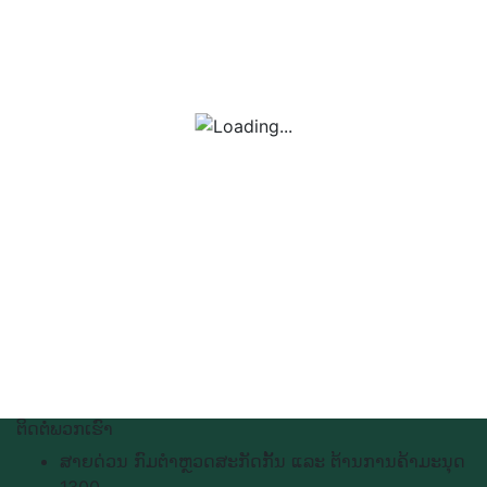
ຕິດຕໍ່ພວກເຮົາ
ສາຍດ່ວນ ກົມຕຳຫຼວດສະກັດກັ້ນ ແລະ ຕ້ານການຄ້າມະນຸດ