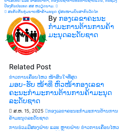
ຢາເສບຕິດ ແລະ ອາສະຍາກໍາ, ກອງບັນຊາການທະຫານຊາຍແດນ, ກະຊວງ
ຳ
ປ້ອງກັນປະເທດ ສສ ຫວຽດນາມ.
ສະກັດກັ້ນກຸ່ມນາຍໜ້າຄ້າມະນຸດ ຢູ່ສະໜາມບິນສາກົນວັດໄຕ
ທາງ
By
ກອງເລຂາຄະນະ
ກຳມະການຕ້ານການຄ້າ
ບົດຄວາມ
ມະນຸດລະດັບຊາດ
Related Post
ຂ່າວການເຄື່ອນໄຫວ
ໜ້າສົນໃຈທີ່ສຸດ
ມອບ-ຮັບ ໜ້າທີ່ ຫົວໜ້າກອງເລຂາ
ຄະນະກຳມະການຕ້ານການຄ້າມະນຸດ
ລະດັບຊາດ
ສ.ຫ. 15, 2025
ກອງເລຂາຄະນະກຳມະການຕ້ານການ
ຄ້າມະນຸດລະດັບຊາດ
ການຮ່ວມມືສອງຝ່າຍ ແລະ ຫຼາຍຝ່າຍ
ຂ່າວການເຄື່ອນໄຫວ