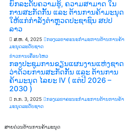
ຍົກລະດັບຄວາມຮູ້, ຄວາມສາມາດ ໃນ
ການສະກັດກັ້ນ ແລະ ຕ້ານການຄ້າມະນຸດ
ໃຫ້ແກ່ກຳລັງຕຳຫຼວດປະຊາຊົນ ສປປ
ລາວ
ສ.ຫ. 4, 2025
ກອງເລຂາຄະນະກຳມະການຕ້ານການຄ້າ
ມະນຸດລະດັບຊາດ
ຂ່າວການເຄື່ອນໄຫວ
ກອງປະຊຸມການຂຽນແຜນງານແຫ່ງຊາດ
ວ່າດ້ວຍການສະກັດກັ້ນ ແລະ ຕ້ານການ
ຄ້າມະນຸດ ໄລຍະ IV ( ແຕ່ປີ 2026 –
2030 )
ກ.ກ. 3, 2025
ກອງເລຂາຄະນະກຳມະການຕ້ານການຄ້າ
ມະນຸດລະດັບຊາດ
ສາຍດ່ວນຕ້ານການຄ້າມະນຸດ