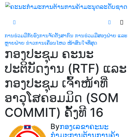
Skip
to
content
ການຮ່ວມມືກັບອົງການຈັດຕັ້ງສາກົນ
ການຮ່ວມມືສອງຝ່າຍ ແລະ
ຫຼາຍຝ່າຍ
ຂ່າວການເຄື່ອນໄຫວ
ໜ້າສົນໃຈທີ່ສຸດ
ກອງປະຊຸມ ຄະນະ
ປະຕິບັດງານ (RTF) ແລະ
ກອງປະຊຸມ ເຈົ້າໜ້າທີ່
ອາວຸໂສຄອມມິດ (SOM
COMMIT) ຄັ້ງທີ 16
By
ກອງເລຂາຄະນະ
ກຳມະການຕ້ານການຄ້າ